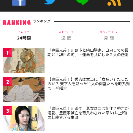
ランキング
RANKING
DAILY
WEEKLY
MONTHLY
24時間
週 間
月 間
『豊臣兄弟！』お市と柴田勝家、自刃しての最
1
期と「辞世の句」…運命を共にした２人の悲劇
【豊臣兄弟！】秀吉は本当に「女狂い」だった
2
のか？ 天下人を彩った11人の側室たちを時系列
で一挙紹介
『豊臣兄弟！』茶々＝悪女はほぼ創作？秀吉が
3
溺愛、豊臣家滅亡を背負わされた茶々(井上和)
の壮絶すぎる生涯