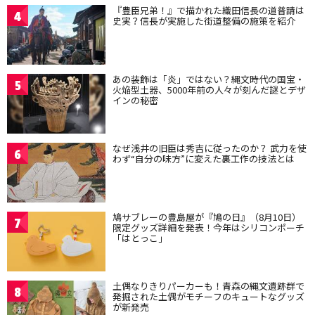
『豊臣兄弟！』で描かれた織田信長の道普請は
4
史実？信長が実施した街道整備の施策を紹介
あの装飾は「炎」ではない？縄文時代の国宝・
5
火焔型土器、5000年前の人々が刻んだ謎とデザ
インの秘密
なぜ浅井の旧臣は秀吉に従ったのか？ 武力を使
6
わず“自分の味方”に変えた裏工作の技法とは
鳩サブレーの豊島屋が『鳩の日』（8月10日）
7
限定グッズ詳細を発表！今年はシリコンポーチ
「はとっこ」
土偶なりきりパーカーも！青森の縄文遺跡群で
8
発掘された土偶がモチーフのキュートなグッズ
が新発売