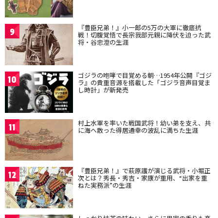
『豊臣兄弟！』小一郎の5万の大軍に徹底抗
9
戦！切腹覚悟で長宗我部元親に降伏を迫った武
将・谷忠澄の生涯
ゴジラの咆哮で目覚める朝…1954年公開『ゴジ
10
ラ』の貴重音源を搭載した「ゴジラ音声目覚ま
し時計」が新発売
村上水軍を率いた戦国武将！幼い弟を支え、共
11
に海へ散った得居通幸の波乱に満ちた生涯
『豊臣兄弟！』で萩原護が演じる武将・小堀正
12
次とは？秀長・秀吉・家康が重用、“出家を重
ねた実務派”の生涯