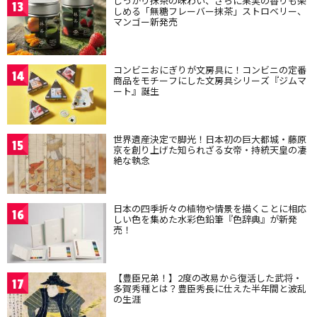
しっかり抹茶の味わい、さらに果実の香りも楽
13
しめる「無糖フレーバー抹茶」ストロベリー、
マンゴー新発売
コンビニおにぎりが文房具に！コンビニの定番
14
商品をモチーフにした文房具シリーズ『ジムマ
ート』誕生
世界遺産決定で脚光！日本初の巨大都城・藤原
15
京を創り上げた知られざる女帝・持統天皇の凄
絶な執念
日本の四季折々の植物や情景を描くことに相応
16
しい色を集めた水彩色鉛筆『色辞典』が新発
売！
【豊臣兄弟！】2度の改易から復活した武将・
17
多賀秀種とは？豊臣秀長に仕えた半年間と波乱
の生涯