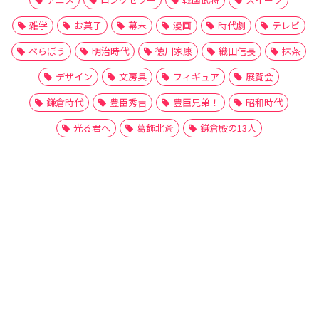
雑学
お菓子
幕末
漫画
時代劇
テレビ
べらぼう
明治時代
徳川家康
織田信長
抹茶
デザイン
文房具
フィギュア
展覧会
鎌倉時代
豊臣秀吉
豊臣兄弟！
昭和時代
光る君へ
葛飾北斎
鎌倉殿の13人