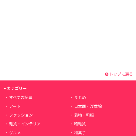
トップに戻る
カテゴリー
すべての記事
まとめ
アート
日本画・浮世絵
ファッション
着物・和服
雑貨・インテリア
和雑貨
グルメ
和菓子