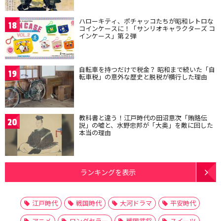
ハローキティ、ポチャッコたちが昭和レトロな
18
コインケースに！「サンリオキャラクターズ コ
インケース」第２弾
自転車を持つだけで税金？ 昭和まで続いた「自
19
転車税」の意外な歴史と脱税が横行した理由
教科書と違う！江戸時代の田沼意次「賄賂伝
20
説」の嘘と、水野忠邦が「大奥」を敵に回した
本当の理由
ランキングを表示
江戸時代
戦国時代
大河ドラマ
平安時代
アニメ
ロングセラー
戦国武将
スイーツ