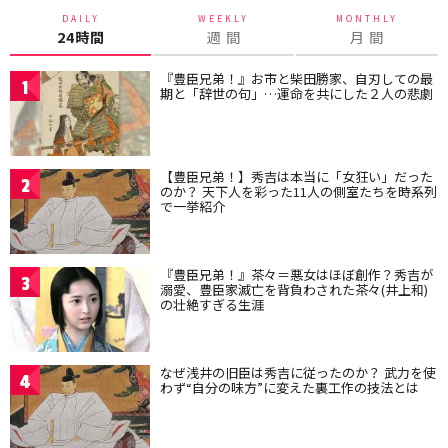
DAILY
WEEKLY
MONTHLY
24時間
週 間
月 間
『豊臣兄弟！』お市と柴田勝家、自刃しての最
1
期と「辞世の句」…運命を共にした２人の悲劇
【豊臣兄弟！】秀吉は本当に「女狂い」だった
2
のか？ 天下人を彩った11人の側室たちを時系列
で一挙紹介
『豊臣兄弟！』茶々＝悪女はほぼ創作？秀吉が
3
溺愛、豊臣家滅亡を背負わされた茶々(井上和)
の壮絶すぎる生涯
なぜ浅井の旧臣は秀吉に従ったのか？ 武力を使
4
わず“自分の味方”に変えた裏工作の技法とは