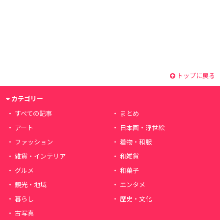
トップに戻る
カテゴリー
すべての記事
まとめ
アート
日本画・浮世絵
ファッション
着物・和服
雑貨・インテリア
和雑貨
グルメ
和菓子
観光・地域
エンタメ
暮らし
歴史・文化
古写真