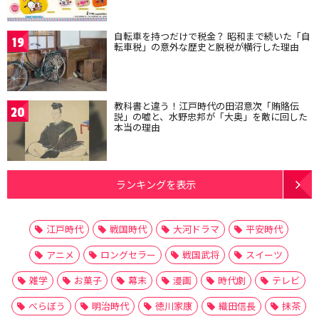
自転車を持つだけで税金？ 昭和まで続いた「自
19
転車税」の意外な歴史と脱税が横行した理由
教科書と違う！江戸時代の田沼意次「賄賂伝
20
説」の嘘と、水野忠邦が「大奥」を敵に回した
本当の理由
ランキングを表示
江戸時代
戦国時代
大河ドラマ
平安時代
アニメ
ロングセラー
戦国武将
スイーツ
雑学
お菓子
幕末
漫画
時代劇
テレビ
べらぼう
明治時代
徳川家康
織田信長
抹茶