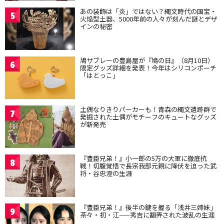
あの装飾は「炎」ではない？縄文時代の国宝・
5
火焔型土器、5000年前の人々が刻んだ謎とデザ
インの秘密
鳩サブレーの豊島屋が『鳩の日』（8月10日）
6
限定グッズ詳細を発表！今年はシリコンポーチ
「はとっこ」
土偶なりきりパーカーも！青森の縄文遺跡群で
7
発掘された土偶がモチーフのキュートなグッズ
が新発売
『豊臣兄弟！』小一郎の5万の大軍に徹底抗
8
戦！切腹覚悟で長宗我部元親に降伏を迫った武
将・谷忠澄の生涯
『豊臣兄弟！』後半の鍵を握る「浅井三姉妹」
9
茶々・初・江——秀吉に翻弄された波乱の生涯