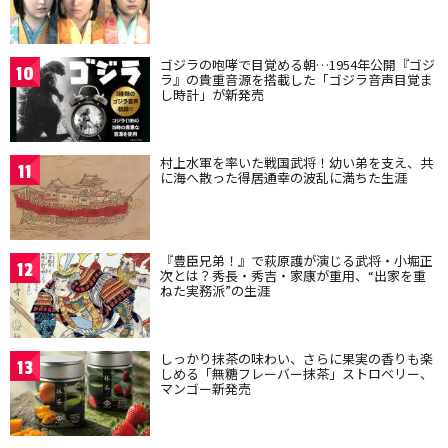
ゴジラの咆哮で目覚める朝…1954年公開『ゴジ
10
ラ』の貴重音源を搭載した「ゴジラ音声目覚ま
し時計」が新発売
村上水軍を率いた戦国武将！幼い弟を支え、共
11
に海へ散った得居通幸の波乱に満ちた生涯
『豊臣兄弟！』で萩原護が演じる武将・小堀正
12
次とは？秀長・秀吉・家康が重用、“出家を重
ねた実務派”の生涯
しっかり抹茶の味わい、さらに果実の香りも楽
13
しめる「無糖フレーバー抹茶」ストロベリー、
マンゴー新発売