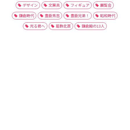
デザイン
文房具
フィギュア
展覧会
鎌倉時代
豊臣秀吉
豊臣兄弟！
昭和時代
光る君へ
葛飾北斎
鎌倉殿の13人