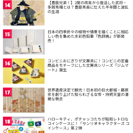
【豊臣兄弟！】2度の改易から復活した武将・
14
多賀秀種とは？豊臣秀長に仕えた半年間と波乱
の生涯
日本の四季折々の植物や情景を描くことに相応
15
しい色を集めた水彩色鉛筆『色辞典』が新発
売！
コンビニおにぎりが文房具に！コンビニの定番
16
商品をモチーフにした文房具シリーズ『ジムマ
ート』誕生
世界遺産決定で脚光！日本初の巨大都城・藤原
17
京を創り上げた知られざる女帝・持統天皇の凄
絶な執念
ハローキティ、ポチャッコたちが昭和レトロな
18
コインケースに！「サンリオキャラクターズ コ
インケース」第２弾