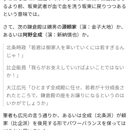
るより前、坂東武者が血で血を洗う坂東に戻りつつある
という意味では。
さて、次の鎌倉殿は嫡男の
源頼家
（演：金子大地）か、
あるいは
阿野全成
（演：新納慎也）か。
北条時政「若君は御家人を率いていくには若すぎるん
じゃ！」
比企能員「我らがお支えしていけばよいことではない
か！」
大江広元「ひとまず全成殿に任せ、若君が十分成長さ
れたところで、鎌倉殿の座をお譲りになるというのは
いかがでしょうか」
筆者も広元の言う通りか、あるいは全成（北条派）が頼
家（比企派）を後見する形でパワーバランスを保っては