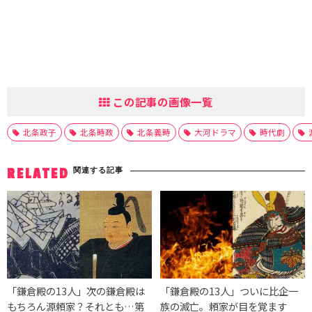
この記事の画像一覧
北条政子
北条時政
北条義時
大河ドラマ
時代劇
関連する記事
RELATED
「鎌倉殿の13人」次の鎌倉殿は
「鎌倉殿の13人」ついに比企一
もちろん源頼家？それとも…第
族の滅亡。頼家が目を覚ます