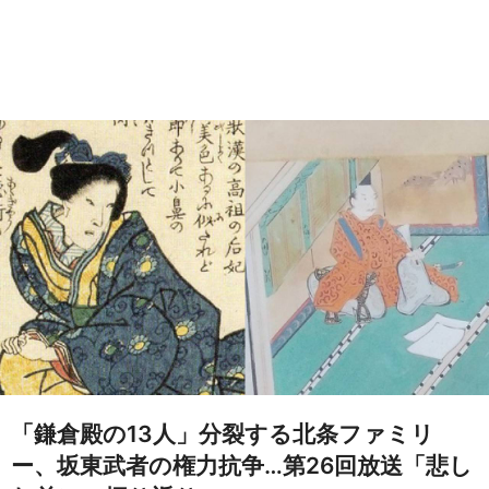
「鎌倉殿の13人」分裂する北条ファミリ
ー、坂東武者の権力抗争…第26回放送「悲し