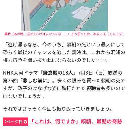
義時（あの時、逃げておけばよかったな……）そう思ったか、あるいは（イメージ）
「逃げ帰るなら、今のうち」頼朝の死という最大にして
恐らく最後のチャンスを逃した義時は、これから混沌の
権力抗争を闘い抜かねばならないのでした……。
NHK大河ドラマ「
鎌倉殿の13人
」7月3日（日）放送の
第26回「
悲しむ前に
」。多くの恨みを買った頼朝の死で
すが、政子のけなげな姿に胸打たれた視聴者も多いので
はないでしょうか。
それではさっそく今回も振り返っていきましょう。
「これは、何ですか」頼朝、最期の奇跡
2ページ目