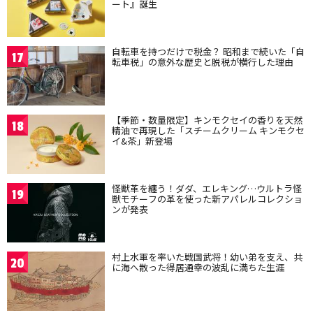
ート』誕生
自転車を持つだけで税金？ 昭和まで続いた「自
17
転車税」の意外な歴史と脱税が横行した理由
【季節・数量限定】キンモクセイの香りを天然
18
精油で再現した「スチームクリーム キンモクセ
イ&茶」新登場
怪獣革を纏う！ダダ、エレキング…ウルトラ怪
19
獣モチーフの革を使った新アパレルコレクショ
ンが発表
村上水軍を率いた戦国武将！幼い弟を支え、共
20
に海へ散った得居通幸の波乱に満ちた生涯