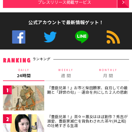
プレスリリース掲載サービス
公式アカウントで最新情報ゲット！
ランキング
RANKING
DAILY
WEEKLY
MONTHLY
24時間
週 間
月 間
『豊臣兄弟！』お市と柴田勝家、自刃しての最
1
期と「辞世の句」…運命を共にした２人の悲劇
『豊臣兄弟！』茶々＝悪女はほぼ創作？秀吉が
2
溺愛、豊臣家滅亡を背負わされた茶々(井上和)
の壮絶すぎる生涯