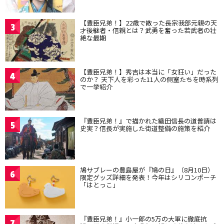
【豊臣兄弟！】22歳で散った長宗我部元親の天
3
才後継者・信親とは？武勇を奮った若武者の壮
絶な最期
【豊臣兄弟！】秀吉は本当に「女狂い」だった
4
のか？ 天下人を彩った11人の側室たちを時系列
で一挙紹介
『豊臣兄弟！』で描かれた織田信長の道普請は
5
史実？信長が実施した街道整備の施策を紹介
鳩サブレーの豊島屋が『鳩の日』（8月10日）
6
限定グッズ詳細を発表！今年はシリコンポーチ
「はとっこ」
『豊臣兄弟！』小一郎の5万の大軍に徹底抗
7