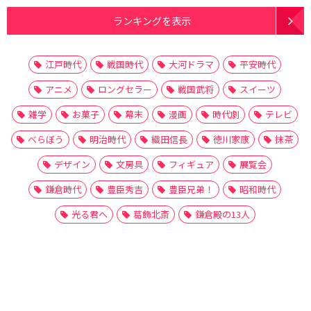
ランキングを表示
江戸時代
戦国時代
大河ドラマ
平安時代
アニメ
ロングセラー
戦国武将
スイーツ
雑学
お菓子
幕末
漫画
時代劇
テレビ
べらぼう
明治時代
織田信長
徳川家康
抹茶
デザイン
文房具
フィギュア
展覧会
鎌倉時代
豊臣秀吉
豊臣兄弟！
昭和時代
光る君へ
葛飾北斎
鎌倉殿の13人