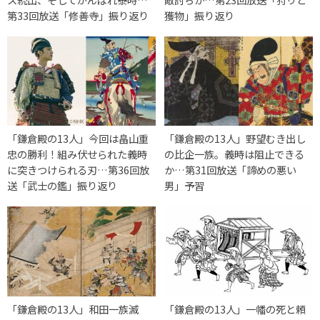
第33回放送「修善寺」振り返り
獲物」振り返り
「鎌倉殿の13人」今回は畠山重
「鎌倉殿の13人」野望むき出し
忠の勝利！組み伏せられた義時
の比企一族。義時は阻止できる
に突きつけられる刃…第36回放
か…第31回放送「諦めの悪い
送「武士の鑑」振り返り
男」予習
「鎌倉殿の13人」和田一族滅
「鎌倉殿の13人」一幡の死と頼