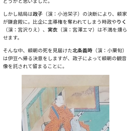
どうかと思いました。
しかし結局は
政子
（演：小池栄子）の決断により、頼家
が鎌倉殿に。比企に主導権を奪われてしまう時政や
りく
（演：宮沢りえ）、
実衣
（演：宮澤エマ）は不満を燻ら
せます。
そんな中、頼朝の死を見届けた
北条義時
（演：小栗旬）
は伊豆へ帰る決意をしますが、政子によって頼朝の観音
像を託されて留まることに。