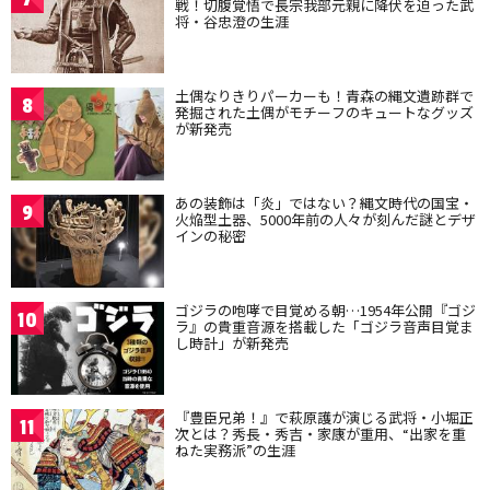
戦！切腹覚悟で長宗我部元親に降伏を迫った武
将・谷忠澄の生涯
土偶なりきりパーカーも！青森の縄文遺跡群で
8
発掘された土偶がモチーフのキュートなグッズ
が新発売
あの装飾は「炎」ではない？縄文時代の国宝・
9
火焔型土器、5000年前の人々が刻んだ謎とデザ
インの秘密
ゴジラの咆哮で目覚める朝…1954年公開『ゴジ
10
ラ』の貴重音源を搭載した「ゴジラ音声目覚ま
し時計」が新発売
『豊臣兄弟！』で萩原護が演じる武将・小堀正
11
次とは？秀長・秀吉・家康が重用、“出家を重
ねた実務派”の生涯