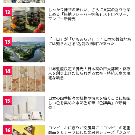
しっかり抹茶の味わい、さらに果実の香りも楽
12
しめる「無糖フレーバー抹茶」ストロベリー、
マンゴー新発売
「一口」が「いもあらい」！？ 日本の難読地名
13
には知られざる“名前の法則”があった
世界遺産決定で脚光！日本初の巨大都城・藤原
14
京を創り上げた知られざる女帝・持統天皇の凄
絶な執念
日本の四季折々の植物や情景を描くことに相応
15
しい色を集めた水彩色鉛筆『色辞典』が新発
売！
コンビニおにぎりが文房具に！コンビニの定番
16
商品をモチーフにした文房具シリーズ『ジムマ