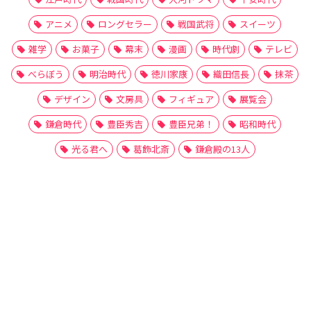
アニメ
ロングセラー
戦国武将
スイーツ
雑学
お菓子
幕末
漫画
時代劇
テレビ
べらぼう
明治時代
徳川家康
織田信長
抹茶
デザイン
文房具
フィギュア
展覧会
鎌倉時代
豊臣秀吉
豊臣兄弟！
昭和時代
光る君へ
葛飾北斎
鎌倉殿の13人