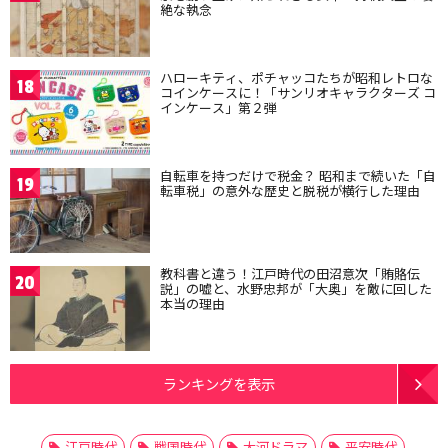
絶な執念
ハローキティ、ポチャッコたちが昭和レトロな
18
コインケースに！「サンリオキャラクターズ コ
インケース」第２弾
自転車を持つだけで税金？ 昭和まで続いた「自
19
転車税」の意外な歴史と脱税が横行した理由
教科書と違う！江戸時代の田沼意次「賄賂伝
20
説」の嘘と、水野忠邦が「大奥」を敵に回した
本当の理由
ランキングを表示
江戸時代
戦国時代
大河ドラマ
平安時代