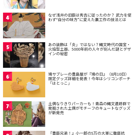
なぜ浅井の旧臣は秀吉に従ったのか？ 武力を使
4
わず“自分の味方”に変えた裏工作の技法とは
あの装飾は「炎」ではない？縄文時代の国宝・
5
火焔型土器、5000年前の人々が刻んだ謎とデザ
インの秘密
鳩サブレーの豊島屋が『鳩の日』（8月10日）
6
限定グッズ詳細を発表！今年はシリコンポーチ
「はとっこ」
土偶なりきりパーカーも！青森の縄文遺跡群で
7
発掘された土偶がモチーフのキュートなグッズ
が新発売
『豊臣兄弟！』小一郎の5万の大軍に徹底抗