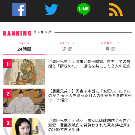
ランキング
RANKING
DAILY
WEEKLY
MONTHLY
24時間
週 間
月 間
『豊臣兄弟！』お市と柴田勝家、自刃しての最
1
期と「辞世の句」…運命を共にした２人の悲劇
【豊臣兄弟！】秀吉は本当に「女狂い」だった
2
のか？ 天下人を彩った11人の側室たちを時系列
で一挙紹介
『豊臣兄弟！』茶々＝悪女はほぼ創作？秀吉が
3
溺愛、豊臣家滅亡を背負わされた茶々(井上和)
の壮絶すぎる生涯