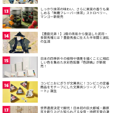
しっかり抹茶の味わい、さらに果実の香りも楽
13
しめる「無糖フレーバー抹茶」ストロベリー、
マンゴー新発売
【豊臣兄弟！】2度の改易から復活した武将・
14
多賀秀種とは？豊臣秀長に仕えた半年間と波乱
の生涯
日本の四季折々の植物や情景を描くことに相応
15
しい色を集めた水彩色鉛筆『色辞典』が新発
売！
コンビニおにぎりが文房具に！コンビニの定番
16
商品をモチーフにした文房具シリーズ『ジムマ
ート』誕生
世界遺産決定で脚光！日本初の巨大都城・藤原
17
京を創り上げた知られざる女帝・持統天皇の凄