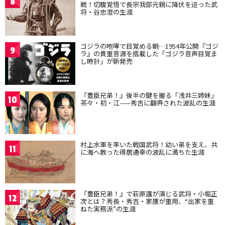
8
戦！切腹覚悟で長宗我部元親に降伏を迫った武
将・谷忠澄の生涯
ゴジラの咆哮で目覚める朝…1954年公開『ゴジ
9
ラ』の貴重音源を搭載した「ゴジラ音声目覚ま
し時計」が新発売
『豊臣兄弟！』後半の鍵を握る「浅井三姉妹」
10
茶々・初・江——秀吉に翻弄された波乱の生涯
村上水軍を率いた戦国武将！幼い弟を支え、共
11
に海へ散った得居通幸の波乱に満ちた生涯
『豊臣兄弟！』で萩原護が演じる武将・小堀正
12
次とは？秀長・秀吉・家康が重用、“出家を重
ねた実務派”の生涯