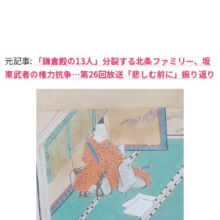
元記事:
「鎌倉殿の13人」分裂する北条ファミリー、坂
東武者の権力抗争…第26回放送「悲しむ前に」振り返り