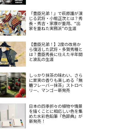
『豊臣兄弟！』で萩原護が演
じる武将・小堀正次とは？秀
長・秀吉・家康が重用、“出
家を重ねた実務派”の生涯
【豊臣兄弟！】2度の改易か
ら復活した武将・多賀秀種と
は？豊臣秀長に仕えた半年間
と波乱の生涯
しっかり抹茶の味わい、さら
に果実の香りも楽しめる「無
糖フレーバー抹茶」ストロベ
リー、マンゴー新発売
日本の四季折々の植物や情景
を描くことに相応しい色を集
めた水彩色鉛筆『色辞典』が
新発売！