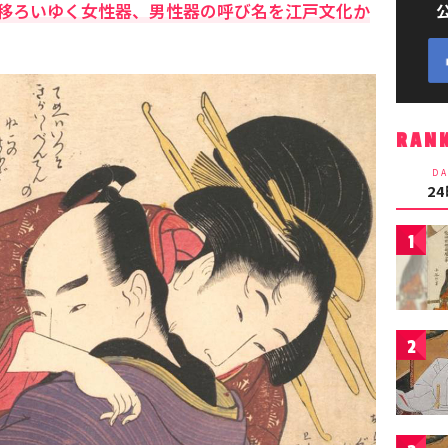
移ろいゆく女性器、男性器の呼び名を江戸文化か
RAN
DA
2
1
2