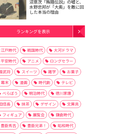
沼意次「賄賂伝説」の嘘と、
水野忠邦が「大奥」を敵に回
した本当の理由
ランキングを表示
江戸時代
戦国時代
大河ドラマ
平安時代
アニメ
ロングセラー
国武将
スイーツ
雑学
お菓子
幕末
漫画
時代劇
テレビ
べらぼう
明治時代
徳川家康
田信長
抹茶
デザイン
文房具
フィギュア
展覧会
鎌倉時代
豊臣秀吉
豊臣兄弟！
昭和時代