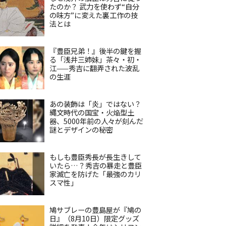
たのか？ 武力を使わず“自分
の味方”に変えた裏工作の技
法とは
『豊臣兄弟！』後半の鍵を握
る「浅井三姉妹」茶々・初・
江——秀吉に翻弄された波乱
の生涯
あの装飾は「炎」ではない？
縄文時代の国宝・火焔型土
器、5000年前の人々が刻んだ
謎とデザインの秘密
もしも豊臣秀長が長生きして
いたら…？秀吉の暴走と豊臣
家滅亡を防げた「最強のカリ
スマ性」
鳩サブレーの豊島屋が『鳩の
日』（8月10日）限定グッズ