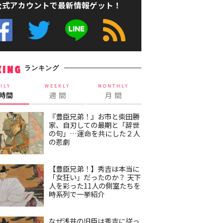
公式アカウントで最新情報ゲット！
ランキング
KING
ILY
WEEKLY
MONTHLY
4時間
週 間
月 間
『豊臣兄弟！』お市と柴田勝
家、自刃しての最期と「辞世
の句」…運命を共にした２人
の悲劇
【豊臣兄弟！】秀吉は本当に
「女狂い」だったのか？ 天下
人を彩った11人の側室たちを
時系列で一挙紹介
なぜ浅井の旧臣は秀吉に従っ