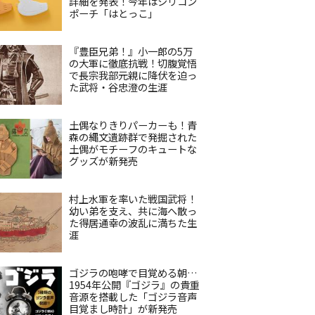
詳細を発表！今年はシリコン
ポーチ「はとっこ」
『豊臣兄弟！』小一郎の5万
の大軍に徹底抗戦！切腹覚悟
で長宗我部元親に降伏を迫っ
た武将・谷忠澄の生涯
土偶なりきりパーカーも！青
森の縄文遺跡群で発掘された
土偶がモチーフのキュートな
グッズが新発売
村上水軍を率いた戦国武将！
幼い弟を支え、共に海へ散っ
た得居通幸の波乱に満ちた生
涯
ゴジラの咆哮で目覚める朝…
1954年公開『ゴジラ』の貴重
音源を搭載した「ゴジラ音声
目覚まし時計」が新発売