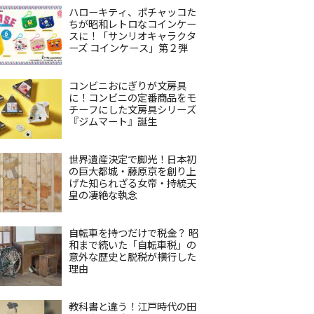
ハローキティ、ポチャッコた
ちが昭和レトロなコインケー
スに！「サンリオキャラクタ
ーズ コインケース」第２弾
コンビニおにぎりが文房具
に！コンビニの定番商品をモ
チーフにした文房具シリーズ
『ジムマート』誕生
世界遺産決定で脚光！日本初
の巨大都城・藤原京を創り上
げた知られざる女帝・持統天
皇の凄絶な執念
自転車を持つだけで税金？ 昭
和まで続いた「自転車税」の
意外な歴史と脱税が横行した
理由
教科書と違う！江戸時代の田