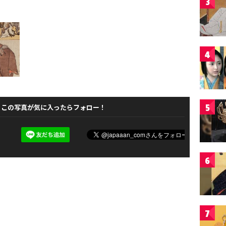
3
4
5
この写真が気に入ったらフォロー！
6
7