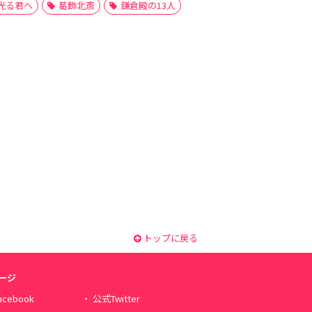
光る君へ
葛飾北斎
鎌倉殿の13人
トップに戻る
ージ
cebook
公式Twitter