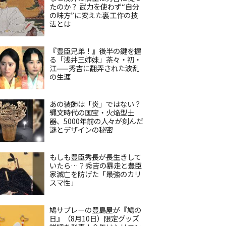
たのか？ 武力を使わず“自分
の味方”に変えた裏工作の技
法とは
『豊臣兄弟！』後半の鍵を握
る「浅井三姉妹」茶々・初・
江——秀吉に翻弄された波乱
の生涯
あの装飾は「炎」ではない？
縄文時代の国宝・火焔型土
器、5000年前の人々が刻んだ
謎とデザインの秘密
もしも豊臣秀長が長生きして
いたら…？秀吉の暴走と豊臣
家滅亡を防げた「最強のカリ
スマ性」
鳩サブレーの豊島屋が『鳩の
日』（8月10日）限定グッズ