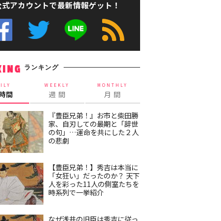
公式アカウントで最新情報ゲット！
ランキング
KING
ILY
WEEKLY
MONTHLY
4時間
週 間
月 間
『豊臣兄弟！』お市と柴田勝
家、自刃しての最期と「辞世
の句」…運命を共にした２人
の悲劇
【豊臣兄弟！】秀吉は本当に
「女狂い」だったのか？ 天下
人を彩った11人の側室たちを
時系列で一挙紹介
なぜ浅井の旧臣は秀吉に従っ