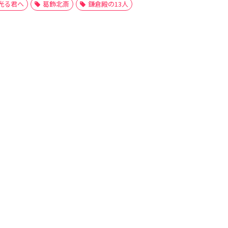
光る君へ
葛飾北斎
鎌倉殿の13人