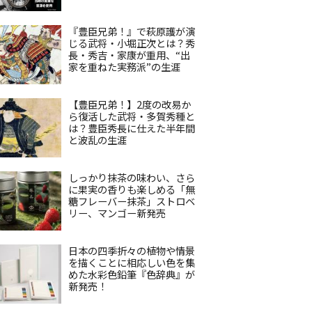
『豊臣兄弟！』で萩原護が演
じる武将・小堀正次とは？秀
長・秀吉・家康が重用、“出
家を重ねた実務派”の生涯
【豊臣兄弟！】2度の改易か
ら復活した武将・多賀秀種と
は？豊臣秀長に仕えた半年間
と波乱の生涯
しっかり抹茶の味わい、さら
に果実の香りも楽しめる「無
糖フレーバー抹茶」ストロベ
リー、マンゴー新発売
日本の四季折々の植物や情景
を描くことに相応しい色を集
めた水彩色鉛筆『色辞典』が
新発売！