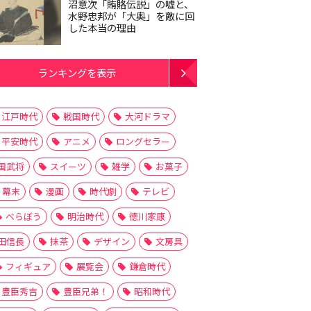
沼意次「賄賂伝説」の嘘と、
水野忠邦が「大奥」を敵に回
した本当の理由
ランキングを表示
江戸時代
戦国時代
大河ドラマ
平安時代
アニメ
ロングセラー
国武将
スイーツ
雑学
お菓子
幕末
漫画
時代劇
テレビ
べらぼう
明治時代
徳川家康
田信長
抹茶
デザイン
文房具
フィギュア
展覧会
鎌倉時代
豊臣秀吉
豊臣兄弟！
昭和時代