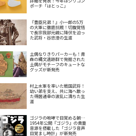
詳細を発表！今年はシリコン
ポーチ「はとっこ」
『豊臣兄弟！』小一郎の5万
の大軍に徹底抗戦！切腹覚悟
で長宗我部元親に降伏を迫っ
た武将・谷忠澄の生涯
土偶なりきりパーカーも！青
森の縄文遺跡群で発掘された
土偶がモチーフのキュートな
グッズが新発売
村上水軍を率いた戦国武将！
幼い弟を支え、共に海へ散っ
た得居通幸の波乱に満ちた生
涯
ゴジラの咆哮で目覚める朝…
1954年公開『ゴジラ』の貴重
音源を搭載した「ゴジラ音声
目覚まし時計」が新発売