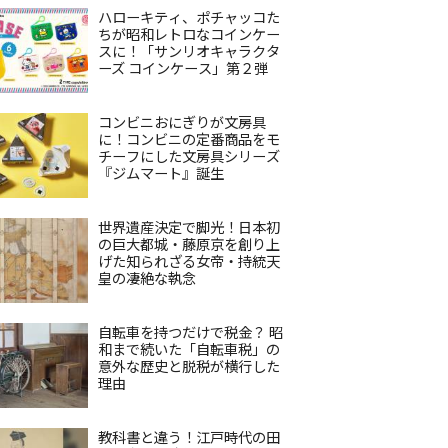
ハローキティ、ポチャッコた
ちが昭和レトロなコインケー
スに！「サンリオキャラクタ
ーズ コインケース」第２弾
コンビニおにぎりが文房具
に！コンビニの定番商品をモ
チーフにした文房具シリーズ
『ジムマート』誕生
世界遺産決定で脚光！日本初
の巨大都城・藤原京を創り上
げた知られざる女帝・持統天
皇の凄絶な執念
自転車を持つだけで税金？ 昭
和まで続いた「自転車税」の
意外な歴史と脱税が横行した
理由
教科書と違う！江戸時代の田