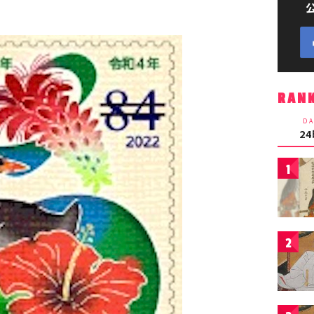
RAN
DA
2
1
2