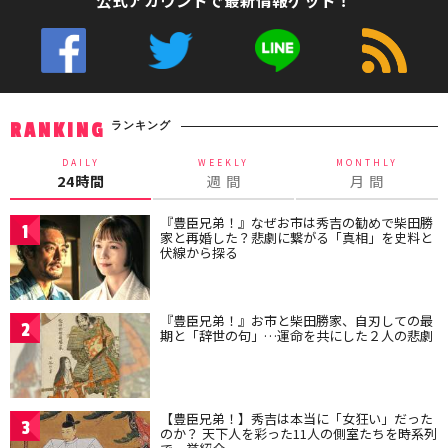
公式アカウントで最新情報ゲット！
ランキング
RANKING
DAILY
WEEKLY
MONTHLY
24時間
週 間
月 間
『豊臣兄弟！』なぜお市は秀吉の勧めで柴田勝
1
家と再婚した？悲劇に繋がる「真相」を史料と
伏線から探る
『豊臣兄弟！』お市と柴田勝家、自刃しての最
2
期と「辞世の句」…運命を共にした２人の悲劇
【豊臣兄弟！】秀吉は本当に「女狂い」だった
3
のか？ 天下人を彩った11人の側室たちを時系列