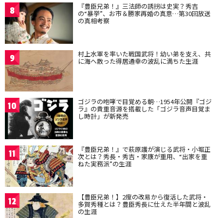
『豊臣兄弟！』三法師の誘拐は史実？秀吉
8
の“暴挙”、お市＆勝家再婚の真意…第30回放送
の真相考察
村上水軍を率いた戦国武将！幼い弟を支え、共
9
に海へ散った得居通幸の波乱に満ちた生涯
ゴジラの咆哮で目覚める朝…1954年公開『ゴジ
10
ラ』の貴重音源を搭載した「ゴジラ音声目覚ま
し時計」が新発売
『豊臣兄弟！』で萩原護が演じる武将・小堀正
11
次とは？秀長・秀吉・家康が重用、“出家を重
ねた実務派”の生涯
【豊臣兄弟！】2度の改易から復活した武将・
12
多賀秀種とは？豊臣秀長に仕えた半年間と波乱
の生涯