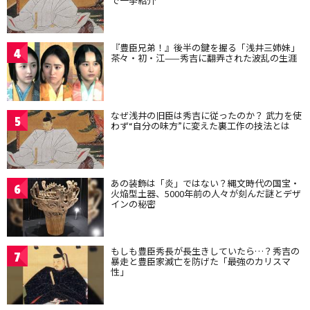
で一挙紹介
『豊臣兄弟！』後半の鍵を握る「浅井三姉妹」
4
茶々・初・江——秀吉に翻弄された波乱の生涯
なぜ浅井の旧臣は秀吉に従ったのか？ 武力を使
5
わず“自分の味方”に変えた裏工作の技法とは
あの装飾は「炎」ではない？縄文時代の国宝・
6
火焔型土器、5000年前の人々が刻んだ謎とデザ
インの秘密
もしも豊臣秀長が長生きしていたら…？秀吉の
7
暴走と豊臣家滅亡を防げた「最強のカリスマ
性」