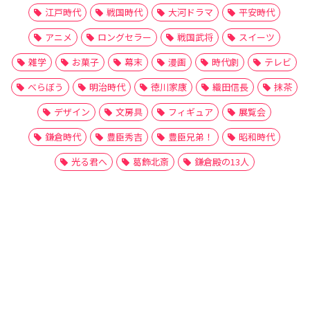
江戸時代
戦国時代
大河ドラマ
平安時代
アニメ
ロングセラー
戦国武将
スイーツ
雑学
お菓子
幕末
漫画
時代劇
テレビ
べらぼう
明治時代
徳川家康
織田信長
抹茶
デザイン
文房具
フィギュア
展覧会
鎌倉時代
豊臣秀吉
豊臣兄弟！
昭和時代
光る君へ
葛飾北斎
鎌倉殿の13人