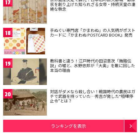
17
京を創り上げた知られざる女帝・持統天皇の凄
絶な執念
手ぬぐい専門店「かまわぬ」の人気柄がポスト
18
カードに『かまわぬ POSTCARD BOOK』発売
教科書と違う！江戸時代の田沼意次「賄賂伝
19
説」の嘘と、水野忠邦が「大奥」を敵に回した
本当の理由
対話がダメなら殺し合い！戦国時代の農民はガ
20
チで武器を持っていた…秀吉が発した“喧嘩停
止令”とは？
ランキングを表示