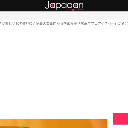
スが美しい秋の装いに☆伊藤久右衛門から季節限定「抹茶パフェアイスバー」が新