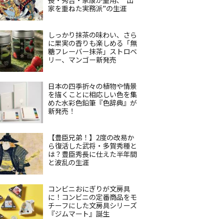
家を重ねた実務派”の生涯
しっかり抹茶の味わい、さら
に果実の香りも楽しめる「無
糖フレーバー抹茶」ストロベ
リー、マンゴー新発売
日本の四季折々の植物や情景
を描くことに相応しい色を集
めた水彩色鉛筆『色辞典』が
新発売！
【豊臣兄弟！】2度の改易か
ら復活した武将・多賀秀種と
は？豊臣秀長に仕えた半年間
と波乱の生涯
コンビニおにぎりが文房具
に！コンビニの定番商品をモ
チーフにした文房具シリーズ
『ジムマート』誕生