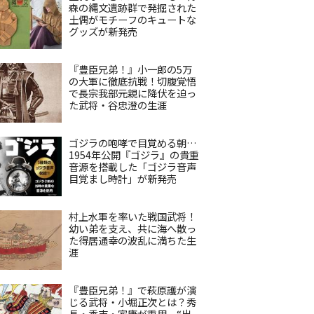
森の縄文遺跡群で発掘された
土偶がモチーフのキュートな
グッズが新発売
『豊臣兄弟！』小一郎の5万
の大軍に徹底抗戦！切腹覚悟
で長宗我部元親に降伏を迫っ
た武将・谷忠澄の生涯
ゴジラの咆哮で目覚める朝…
1954年公開『ゴジラ』の貴重
音源を搭載した「ゴジラ音声
目覚まし時計」が新発売
村上水軍を率いた戦国武将！
幼い弟を支え、共に海へ散っ
た得居通幸の波乱に満ちた生
涯
『豊臣兄弟！』で萩原護が演
じる武将・小堀正次とは？秀
長・秀吉・家康が重用、“出