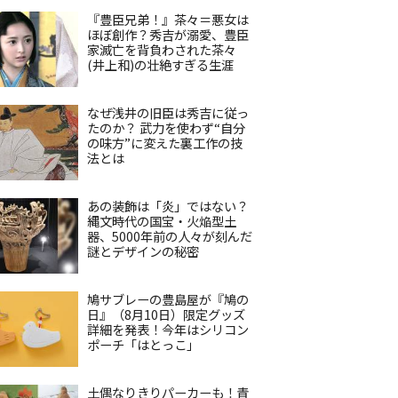
『豊臣兄弟！』茶々＝悪女は
ほぼ創作？秀吉が溺愛、豊臣
家滅亡を背負わされた茶々
(井上和)の壮絶すぎる生涯
なぜ浅井の旧臣は秀吉に従っ
たのか？ 武力を使わず“自分
の味方”に変えた裏工作の技
法とは
あの装飾は「炎」ではない？
縄文時代の国宝・火焔型土
器、5000年前の人々が刻んだ
謎とデザインの秘密
鳩サブレーの豊島屋が『鳩の
日』（8月10日）限定グッズ
詳細を発表！今年はシリコン
ポーチ「はとっこ」
土偶なりきりパーカーも！青