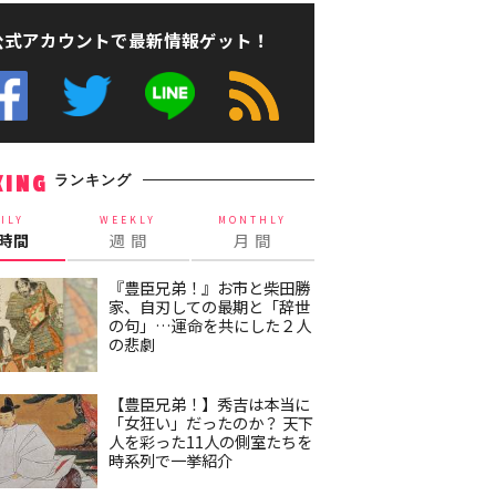
公式アカウントで最新情報ゲット！
ランキング
KING
ILY
WEEKLY
MONTHLY
4時間
週 間
月 間
『豊臣兄弟！』お市と柴田勝
家、自刃しての最期と「辞世
の句」…運命を共にした２人
の悲劇
【豊臣兄弟！】秀吉は本当に
「女狂い」だったのか？ 天下
人を彩った11人の側室たちを
時系列で一挙紹介