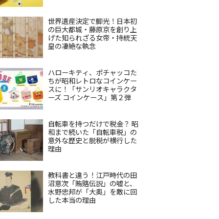
世界遺産決定で脚光！日本初
の巨大都城・藤原京を創り上
げた知られざる女帝・持統天
皇の凄絶な執念
ハローキティ、ポチャッコた
ちが昭和レトロなコインケー
スに！「サンリオキャラクタ
ーズ コインケース」第２弾
自転車を持つだけで税金？ 昭
和まで続いた「自転車税」の
意外な歴史と脱税が横行した
理由
教科書と違う！江戸時代の田
沼意次「賄賂伝説」の嘘と、
水野忠邦が「大奥」を敵に回
した本当の理由