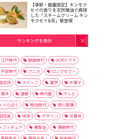
【季節・数量限定】キンモク
セイの香りを天然精油で再現
した「スチームクリーム キン
モクセイ&茶」新登場
ランキングを表示
江戸時代
戦国時代
大河ドラマ
平安時代
アニメ
ロングセラー
国武将
スイーツ
雑学
お菓子
幕末
漫画
時代劇
テレビ
べらぼう
明治時代
徳川家康
田信長
抹茶
デザイン
文房具
フィギュア
展覧会
鎌倉時代
豊臣秀吉
豊臣兄弟！
昭和時代