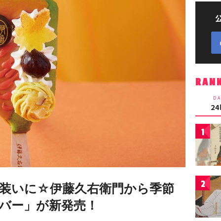
RAN
DA
2
1
2
装いに☆伊藤久右衛門から季節
バー」が新発売！