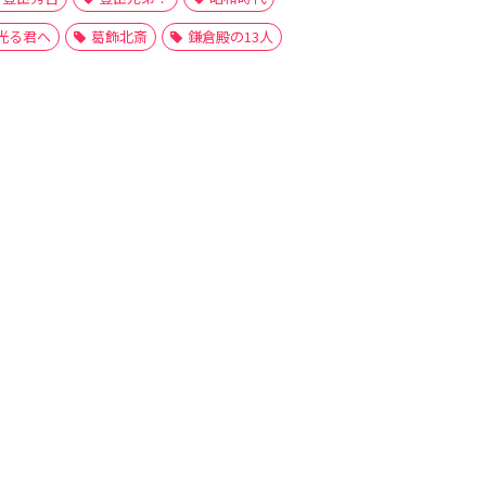
光る君へ
葛飾北斎
鎌倉殿の13人