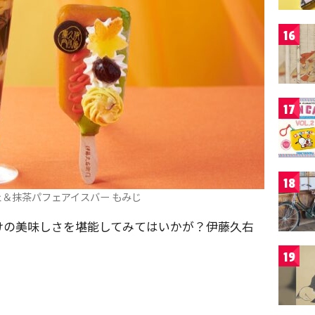
16
17
18
＆抹茶パフェアイスバー もみじ
けの美味しさを堪能してみてはいかが？伊藤久右
。
19