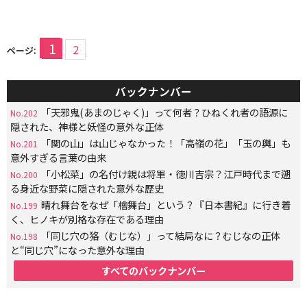
1
2
ページ:
バックナンバー
「天邪鬼(あまのじゃく)」って何者？ひねくれ者の語源に
No.202
隠された、神様と妖怪の意外な正体
「関の山」は山じゃなかった！「高嶺の花」「玉の輿」も
No.201
意外すぎる言葉の由来
「小松菜」の名付け親は将軍・徳川吉宗？江戸時代まで遡
No.200
る身近な野菜に隠された意外な歴史
晴れ舞台をなぜ「檜舞台」という？『日本書紀』に行き着
No.199
く、ヒノキが別格な存在である理由
「同じ穴の狢（むじな）」って結局なに？むじなの正体
No.198
と“同じ穴”になった意外な理由
すべてのバックナンバー