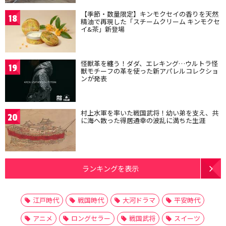
【季節・数量限定】キンモクセイの香りを天然
18
精油で再現した「スチームクリーム キンモクセ
イ&茶」新登場
怪獣革を纏う！ダダ、エレキング…ウルトラ怪
19
獣モチーフの革を使った新アパレルコレクショ
ンが発表
村上水軍を率いた戦国武将！幼い弟を支え、共
20
に海へ散った得居通幸の波乱に満ちた生涯
ランキングを表示
江戸時代
戦国時代
大河ドラマ
平安時代
アニメ
ロングセラー
戦国武将
スイーツ