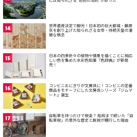
には知られざる“名前の法則”があった
世界遺産決定で脚光！日本初の巨大都城・藤原
14
京を創り上げた知られざる女帝・持統天皇の凄
絶な執念
日本の四季折々の植物や情景を描くことに相応
15
しい色を集めた水彩色鉛筆『色辞典』が新発
売！
コンビニおにぎりが文房具に！コンビニの定番
16
商品をモチーフにした文房具シリーズ『ジムマ
ート』誕生
自転車を持つだけで税金？ 昭和まで続いた「自
17
転車税」の意外な歴史と脱税が横行した理由