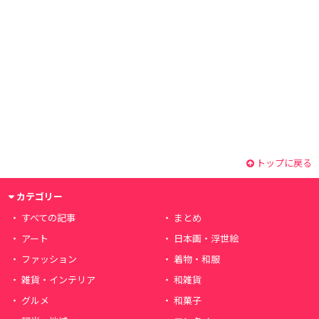
トップに戻る
カテゴリー
すべての記事
まとめ
アート
日本画・浮世絵
ファッション
着物・和服
雑貨・インテリア
和雑貨
グルメ
和菓子