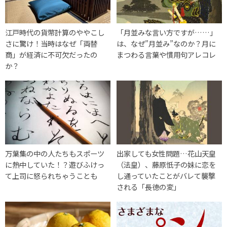
江戸時代の貨幣計算のややこし
「月並みな言い方ですが……」
さに驚け！当時はなぜ「両替
は、なぜ”月並み”なのか？月に
商」が経済に不可欠だったの
まつわる言葉や慣用句アレコレ
か？
万葉集の中の人たちもスポーツ
出家しても女性問題…花山天皇
に熱中していた！？遊びふけっ
（法皇）、藤原忯子の妹に恋を
て上司に怒られちゃうことも
し通っていたことがバレて襲撃
される「長徳の変」