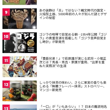
あの装飾は「炎」ではない？縄文時代の国宝・
9
火焔型土器、5000年前の人々が刻んだ謎とデザ
インの秘密
ゴジラの咆哮で目覚める朝…1954年公開『ゴジ
10
ラ』の貴重音源を搭載した「ゴジラ音声目覚ま
し時計」が新発売
『豊臣兄弟！』で萩原護が演じる武将・小堀正
11
次とは？秀長・秀吉・家康が重用、“出家を重
ねた実務派”の生涯
しっかり抹茶の味わい、さらに果実の香りも楽
12
しめる「無糖フレーバー抹茶」ストロベリー、
マンゴー新発売
「一口」が「いもあらい」！？ 日本の難読地名
13