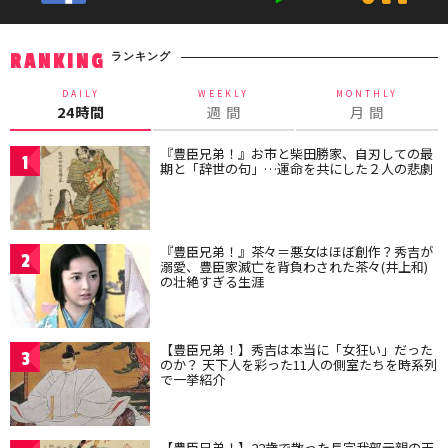
ランキング
RANKING
DAILY
WEEKLY
MONTHLY
24時間
週 間
月 間
『豊臣兄弟！』お市と柴田勝家、自刃しての最
1
期と「辞世の句」…運命を共にした２人の悲劇
『豊臣兄弟！』茶々＝悪女はほぼ創作？秀吉が
2
溺愛、豊臣家滅亡を背負わされた茶々(井上和)
の壮絶すぎる生涯
【豊臣兄弟！】秀吉は本当に「女狂い」だった
3
のか？ 天下人を彩った11人の側室たちを時系列
で一挙紹介
【豊臣兄弟！】22歳で散った長宗我部元親の天