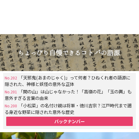
「天邪鬼(あまのじゃく)」って何者？ひねくれ者の語源に
No.202
隠された、神様と妖怪の意外な正体
「関の山」は山じゃなかった！「高嶺の花」「玉の輿」も
No.201
意外すぎる言葉の由来
「小松菜」の名付け親は将軍・徳川吉宗？江戸時代まで遡
No.200
る身近な野菜に隠された意外な歴史
バックナンバー