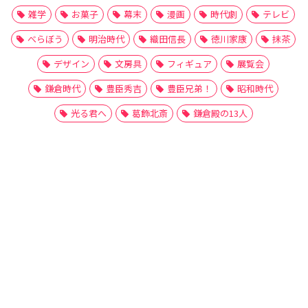
雑学
お菓子
幕末
漫画
時代劇
テレビ
べらぼう
明治時代
織田信長
徳川家康
抹茶
デザイン
文房具
フィギュア
展覧会
鎌倉時代
豊臣秀吉
豊臣兄弟！
昭和時代
光る君へ
葛飾北斎
鎌倉殿の13人