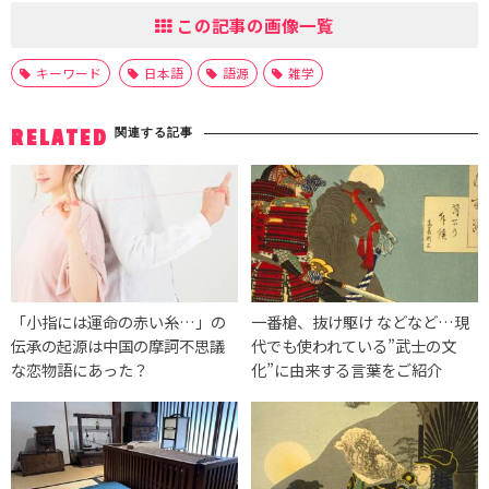
この記事の画像一覧
キーワード
日本語
語源
雑学
関連する記事
RELATED
「小指には運命の赤い糸…」の
一番槍、抜け駆け などなど…現
伝承の起源は中国の摩訶不思議
代でも使われている”武士の文
な恋物語にあった？
化”に由来する言葉をご紹介