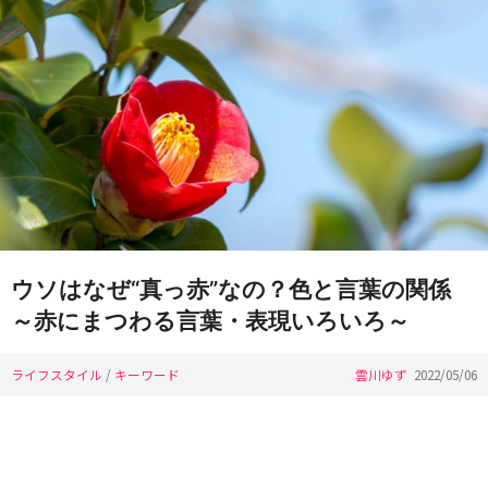
ウソはなぜ“真っ赤”なの？色と言葉の関係
～赤にまつわる言葉・表現いろいろ～
ライフスタイル
/
キーワード
雲川ゆず
2022/05/06