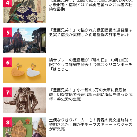
4
才後継者・信親とは？武勇を奮った若武者の壮
絶な最期
『豊臣兄弟！』で描かれた織田信長の道普請は
5
史実？信長が実施した街道整備の施策を紹介
鳩サブレーの豊島屋が『鳩の日』（8月10日）
6
限定グッズ詳細を発表！今年はシリコンポーチ
「はとっこ」
『豊臣兄弟！』小一郎の5万の大軍に徹底抗
7
戦！切腹覚悟で長宗我部元親に降伏を迫った武
将・谷忠澄の生涯
土偶なりきりパーカーも！青森の縄文遺跡群で
8
発掘された土偶がモチーフのキュートなグッズ
が新発売