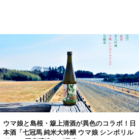
ウマ娘と島根・簸上清酒が異色のコラボ！日
本酒「七冠馬 純米大吟醸 ウマ娘 シンボリル