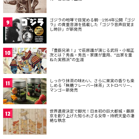
ゴジラの咆哮で目覚める朝…1954年公開『ゴジ
9
ラ』の貴重音源を搭載した「ゴジラ音声目覚ま
し時計」が新発売
『豊臣兄弟！』で萩原護が演じる武将・小堀正
10
次とは？秀長・秀吉・家康が重用、“出家を重
ねた実務派”の生涯
しっかり抹茶の味わい、さらに果実の香りも楽
11
しめる「無糖フレーバー抹茶」ストロベリー、
マンゴー新発売
世界遺産決定で脚光！日本初の巨大都城・藤原
12
京を創り上げた知られざる女帝・持統天皇の凄
絶な執念