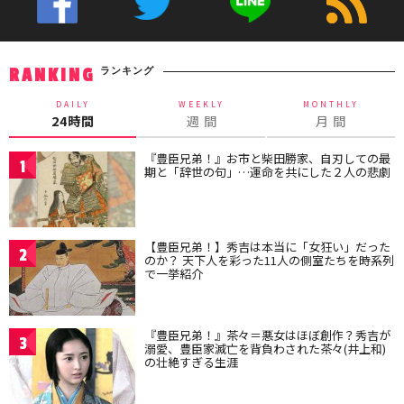
ランキング
RANKING
DAILY
WEEKLY
MONTHLY
24時間
週 間
月 間
『豊臣兄弟！』お市と柴田勝家、自刃しての最
1
期と「辞世の句」…運命を共にした２人の悲劇
【豊臣兄弟！】秀吉は本当に「女狂い」だった
2
のか？ 天下人を彩った11人の側室たちを時系列
で一挙紹介
『豊臣兄弟！』茶々＝悪女はほぼ創作？秀吉が
3
溺愛、豊臣家滅亡を背負わされた茶々(井上和)
の壮絶すぎる生涯