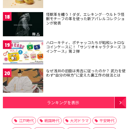
怪獣革を纏う！ダダ、エレキング…ウルトラ怪
18
獣モチーフの革を使った新アパレルコレクショ
ンが発表
ハローキティ、ポチャッコたちが昭和レトロな
19
コインケースに！「サンリオキャラクターズ コ
インケース」第２弾
なぜ浅井の旧臣は秀吉に従ったのか？ 武力を使
20
わず“自分の味方”に変えた裏工作の技法とは
ランキングを表示
江戸時代
戦国時代
大河ドラマ
平安時代