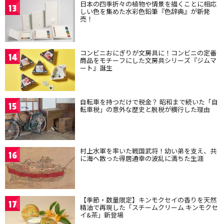
日本の四季折々の植物や情景を描くことに相応
13
しい色を集めた水彩色鉛筆『色辞典』が新発
売！
コンビニおにぎりが文房具に！コンビニの定番
14
商品をモチーフにした文房具シリーズ『ジムマ
ート』誕生
自転車を持つだけで税金？ 昭和まで続いた「自
15
転車税」の意外な歴史と脱税が横行した理由
村上水軍を率いた戦国武将！幼い弟を支え、共
16
に海へ散った得居通幸の波乱に満ちた生涯
【季節・数量限定】キンモクセイの香りを天然
17
精油で再現した「スチームクリーム キンモクセ
イ&茶」新登場