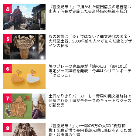
『豊臣兄弟！』で描かれた織田信長の道普請は
4
史実？信長が実施した街道整備の施策を紹介
あの装飾は「炎」ではない？縄文時代の国宝・
5
火焔型土器、5000年前の人々が刻んだ謎とデザ
インの秘密
鳩サブレーの豊島屋が『鳩の日』（8月10日）
6
限定グッズ詳細を発表！今年はシリコンポーチ
「はとっこ」
土偶なりきりパーカーも！青森の縄文遺跡群で
7
発掘された土偶がモチーフのキュートなグッズ
が新発売
『豊臣兄弟！』小一郎の5万の大軍に徹底抗
8
戦！切腹覚悟で長宗我部元親に降伏を迫った武
将・谷忠澄の生涯