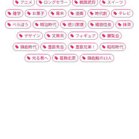
アニメ
ロングセラー
戦国武将
スイーツ
雑学
お菓子
幕末
漫画
時代劇
テレビ
べらぼう
明治時代
徳川家康
織田信長
抹茶
デザイン
文房具
フィギュア
展覧会
鎌倉時代
豊臣秀吉
豊臣兄弟！
昭和時代
光る君へ
葛飾北斎
鎌倉殿の13人