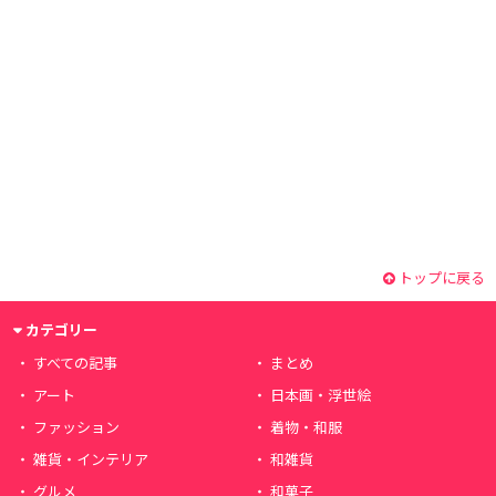
トップに戻る
カテゴリー
すべての記事
まとめ
アート
日本画・浮世絵
ファッション
着物・和服
雑貨・インテリア
和雑貨
グルメ
和菓子