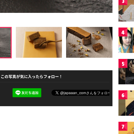
3
4
5
この写真が気に入ったらフォロー！
6
7