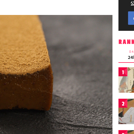
RAN
DA
2
1
2