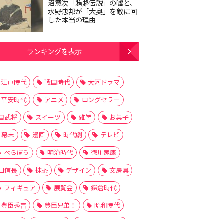
沼意次「賄賂伝説」の嘘と、
水野忠邦が「大奥」を敵に回
した本当の理由
ランキングを表示
江戸時代
戦国時代
大河ドラマ
平安時代
アニメ
ロングセラー
国武将
スイーツ
雑学
お菓子
幕末
漫画
時代劇
テレビ
べらぼう
明治時代
徳川家康
田信長
抹茶
デザイン
文房具
フィギュア
展覧会
鎌倉時代
豊臣秀吉
豊臣兄弟！
昭和時代