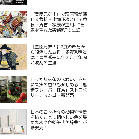
『豊臣兄弟！』で萩原護が演
じる武将・小堀正次とは？秀
長・秀吉・家康が重用、“出
家を重ねた実務派”の生涯
【豊臣兄弟！】2度の改易か
ら復活した武将・多賀秀種と
は？豊臣秀長に仕えた半年間
と波乱の生涯
しっかり抹茶の味わい、さら
に果実の香りも楽しめる「無
糖フレーバー抹茶」ストロベ
リー、マンゴー新発売
日本の四季折々の植物や情景
を描くことに相応しい色を集
めた水彩色鉛筆『色辞典』が
新発売！