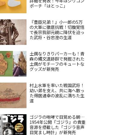
詳細を発表！今年はシリコン
ポーチ「はとっこ」
『豊臣兄弟！』小一郎の5万
の大軍に徹底抗戦！切腹覚悟
で長宗我部元親に降伏を迫っ
た武将・谷忠澄の生涯
土偶なりきりパーカーも！青
森の縄文遺跡群で発掘された
土偶がモチーフのキュートな
グッズが新発売
村上水軍を率いた戦国武将！
幼い弟を支え、共に海へ散っ
た得居通幸の波乱に満ちた生
涯
ゴジラの咆哮で目覚める朝…
1954年公開『ゴジラ』の貴重
音源を搭載した「ゴジラ音声
目覚まし時計」が新発売