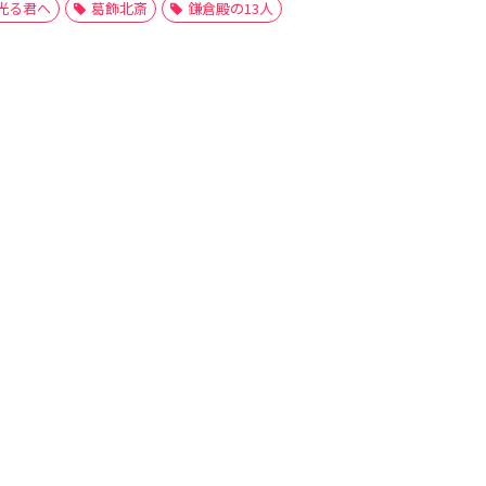
光る君へ
葛飾北斎
鎌倉殿の13人