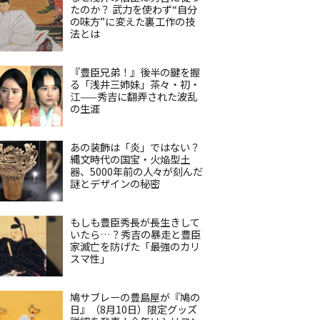
たのか？ 武力を使わず“自分
の味方”に変えた裏工作の技
法とは
『豊臣兄弟！』後半の鍵を握
る「浅井三姉妹」茶々・初・
江——秀吉に翻弄された波乱
の生涯
あの装飾は「炎」ではない？
縄文時代の国宝・火焔型土
器、5000年前の人々が刻んだ
謎とデザインの秘密
もしも豊臣秀長が長生きして
いたら…？秀吉の暴走と豊臣
家滅亡を防げた「最強のカリ
スマ性」
鳩サブレーの豊島屋が『鳩の
日』（8月10日）限定グッズ