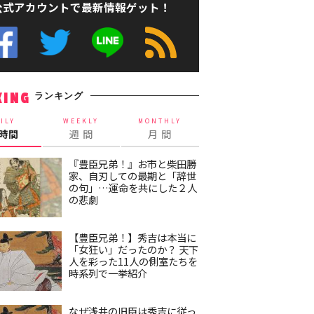
公式アカウントで最新情報ゲット！
ランキング
KING
ILY
WEEKLY
MONTHLY
4時間
週 間
月 間
『豊臣兄弟！』お市と柴田勝
家、自刃しての最期と「辞世
の句」…運命を共にした２人
の悲劇
【豊臣兄弟！】秀吉は本当に
「女狂い」だったのか？ 天下
人を彩った11人の側室たちを
時系列で一挙紹介
なぜ浅井の旧臣は秀吉に従っ