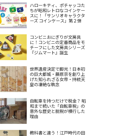
ハローキティ、ポチャッコた
ちが昭和レトロなコインケー
スに！「サンリオキャラクタ
ーズ コインケース」第２弾
コンビニおにぎりが文房具
に！コンビニの定番商品をモ
チーフにした文房具シリーズ
『ジムマート』誕生
世界遺産決定で脚光！日本初
の巨大都城・藤原京を創り上
げた知られざる女帝・持統天
皇の凄絶な執念
自転車を持つだけで税金？ 昭
和まで続いた「自転車税」の
意外な歴史と脱税が横行した
理由
教科書と違う！江戸時代の田