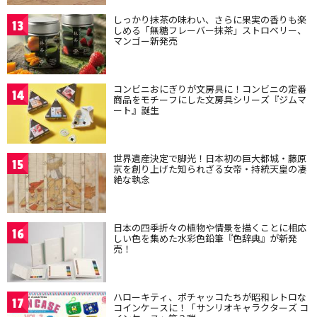
しっかり抹茶の味わい、さらに果実の香りも楽
13
しめる「無糖フレーバー抹茶」ストロベリー、
マンゴー新発売
コンビニおにぎりが文房具に！コンビニの定番
14
商品をモチーフにした文房具シリーズ『ジムマ
ート』誕生
世界遺産決定で脚光！日本初の巨大都城・藤原
15
京を創り上げた知られざる女帝・持統天皇の凄
絶な執念
日本の四季折々の植物や情景を描くことに相応
16
しい色を集めた水彩色鉛筆『色辞典』が新発
売！
ハローキティ、ポチャッコたちが昭和レトロな
17
コインケースに！「サンリオキャラクターズ コ