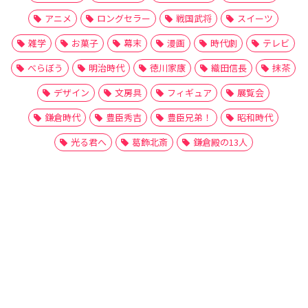
アニメ
ロングセラー
戦国武将
スイーツ
雑学
お菓子
幕末
漫画
時代劇
テレビ
べらぼう
明治時代
徳川家康
織田信長
抹茶
デザイン
文房具
フィギュア
展覧会
鎌倉時代
豊臣秀吉
豊臣兄弟！
昭和時代
光る君へ
葛飾北斎
鎌倉殿の13人