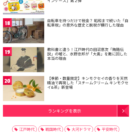
インケース」第２弾
自転車を持つだけで税金？ 昭和まで続いた「自
18
転車税」の意外な歴史と脱税が横行した理由
教科書と違う！江戸時代の田沼意次「賄賂伝
19
説」の嘘と、水野忠邦が「大奥」を敵に回した
本当の理由
【季節・数量限定】キンモクセイの香りを天然
20
精油で再現した「スチームクリーム キンモクセ
イ&茶」新登場
ランキングを表示
江戸時代
戦国時代
大河ドラマ
平安時代