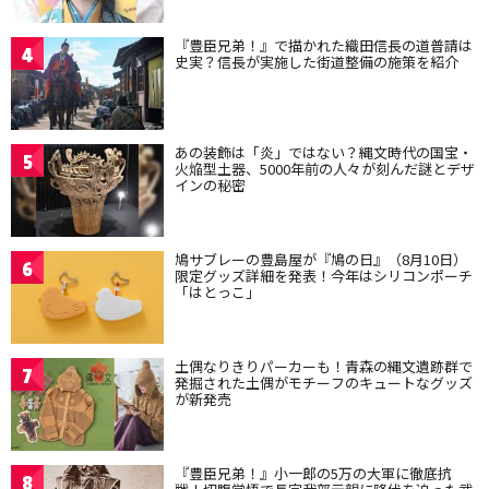
『豊臣兄弟！』で描かれた織田信長の道普請は
4
史実？信長が実施した街道整備の施策を紹介
あの装飾は「炎」ではない？縄文時代の国宝・
5
火焔型土器、5000年前の人々が刻んだ謎とデザ
インの秘密
鳩サブレーの豊島屋が『鳩の日』（8月10日）
6
限定グッズ詳細を発表！今年はシリコンポーチ
「はとっこ」
土偶なりきりパーカーも！青森の縄文遺跡群で
7
発掘された土偶がモチーフのキュートなグッズ
が新発売
『豊臣兄弟！』小一郎の5万の大軍に徹底抗
8