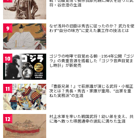
戦！切腹覚悟で長宗我部元親に降伏を迫った武
将・谷忠澄の生涯
なぜ浅井の旧臣は秀吉に従ったのか？ 武力を使
9
わず“自分の味方”に変えた裏工作の技法とは
ゴジラの咆哮で目覚める朝…1954年公開『ゴジ
10
ラ』の貴重音源を搭載した「ゴジラ音声目覚ま
し時計」が新発売
『豊臣兄弟！』で萩原護が演じる武将・小堀正
11
次とは？秀長・秀吉・家康が重用、“出家を重
ねた実務派”の生涯
村上水軍を率いた戦国武将！幼い弟を支え、共
12
に海へ散った得居通幸の波乱に満ちた生涯