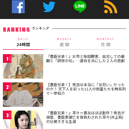
ランキング
RANKING
DAILY
WEEKLY
MONTHLY
24時間
週 間
月 間
『豊臣兄弟！』お市と柴田勝家、自刃しての最
1
期と「辞世の句」…運命を共にした２人の悲劇
【豊臣兄弟！】秀吉は本当に「女狂い」だった
2
のか？ 天下人を彩った11人の側室たちを時系列
で一挙紹介
『豊臣兄弟！』茶々＝悪女はほぼ創作？秀吉が
3
溺愛、豊臣家滅亡を背負わされた茶々(井上和)
の壮絶すぎる生涯