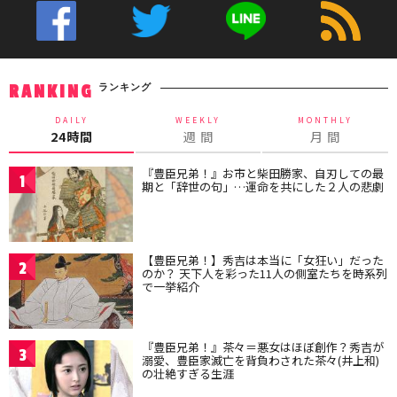
ランキング
RANKING
DAILY
WEEKLY
MONTHLY
24時間
週 間
月 間
『豊臣兄弟！』お市と柴田勝家、自刃しての最
1
期と「辞世の句」…運命を共にした２人の悲劇
【豊臣兄弟！】秀吉は本当に「女狂い」だった
2
のか？ 天下人を彩った11人の側室たちを時系列
で一挙紹介
『豊臣兄弟！』茶々＝悪女はほぼ創作？秀吉が
3
溺愛、豊臣家滅亡を背負わされた茶々(井上和)
の壮絶すぎる生涯