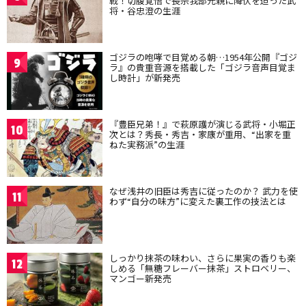
戦！切腹覚悟で長宗我部元親に降伏を迫った武
将・谷忠澄の生涯
ゴジラの咆哮で目覚める朝…1954年公開『ゴジ
9
ラ』の貴重音源を搭載した「ゴジラ音声目覚ま
し時計」が新発売
『豊臣兄弟！』で萩原護が演じる武将・小堀正
10
次とは？秀長・秀吉・家康が重用、“出家を重
ねた実務派”の生涯
なぜ浅井の旧臣は秀吉に従ったのか？ 武力を使
11
わず“自分の味方”に変えた裏工作の技法とは
しっかり抹茶の味わい、さらに果実の香りも楽
12
しめる「無糖フレーバー抹茶」ストロベリー、
マンゴー新発売