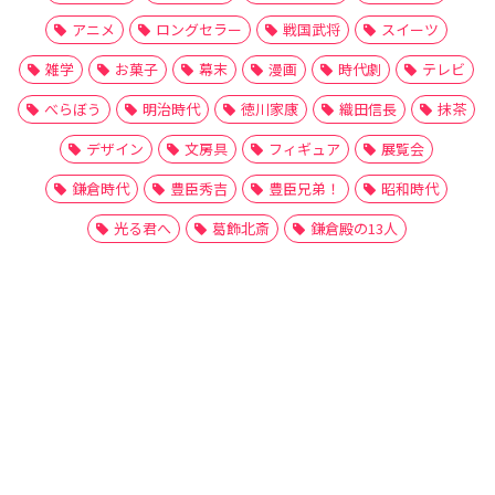
アニメ
ロングセラー
戦国武将
スイーツ
雑学
お菓子
幕末
漫画
時代劇
テレビ
べらぼう
明治時代
徳川家康
織田信長
抹茶
デザイン
文房具
フィギュア
展覧会
鎌倉時代
豊臣秀吉
豊臣兄弟！
昭和時代
光る君へ
葛飾北斎
鎌倉殿の13人