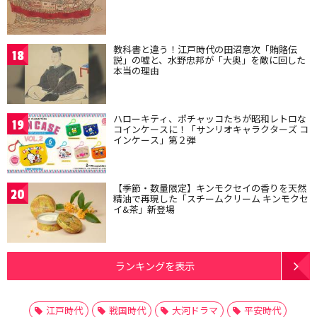
教科書と違う！江戸時代の田沼意次「賄賂伝
18
説」の嘘と、水野忠邦が「大奥」を敵に回した
本当の理由
ハローキティ、ポチャッコたちが昭和レトロな
19
コインケースに！「サンリオキャラクターズ コ
インケース」第２弾
【季節・数量限定】キンモクセイの香りを天然
20
精油で再現した「スチームクリーム キンモクセ
イ&茶」新登場
ランキングを表示
江戸時代
戦国時代
大河ドラマ
平安時代