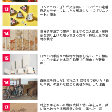
コンビニおにぎりが文房具に！コンビニの定番
13
商品をモチーフにした文房具シリーズ『ジムマ
ート』誕生
世界遺産決定で脚光！日本初の巨大都城・藤原
14
京を創り上げた知られざる女帝・持統天皇の凄
絶な執念
日本の四季折々の植物や情景を描くことに相応
15
しい色を集めた水彩色鉛筆『色辞典』が新発
売！
自転車を持つだけで税金？ 昭和まで続いた「自
16
転車税」の意外な歴史と脱税が横行した理由
村上水軍を率いた戦国武将！幼い弟を支え、共
17
に海へ散った得居通幸の波乱に満ちた生涯