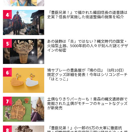
『豊臣兄弟！』で描かれた織田信長の道普請は
4
史実？信長が実施した街道整備の施策を紹介
あの装飾は「炎」ではない？縄文時代の国宝・
5
火焔型土器、5000年前の人々が刻んだ謎とデザ
インの秘密
鳩サブレーの豊島屋が『鳩の日』（8月10日）
6
限定グッズ詳細を発表！今年はシリコンポーチ
「はとっこ」
土偶なりきりパーカーも！青森の縄文遺跡群で
7
発掘された土偶がモチーフのキュートなグッズ
が新発売
『豊臣兄弟！』小一郎の5万の大軍に徹底抗
8