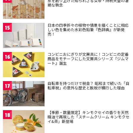
京を創り上げた知られざる女帝・持統天皇の凄
絶な執念
日本の四季折々の植物や情景を描くことに相応
15
しい色を集めた水彩色鉛筆『色辞典』が新発
売！
コンビニおにぎりが文房具に！コンビニの定番
16
商品をモチーフにした文房具シリーズ『ジムマ
ート』誕生
自転車を持つだけで税金？ 昭和まで続いた「自
17
転車税」の意外な歴史と脱税が横行した理由
【季節・数量限定】キンモクセイの香りを天然
18
精油で再現した「スチームクリーム キンモクセ
イ&茶」新登場