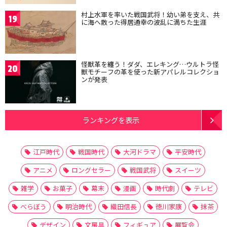
村上水軍を率いた戦国武将！幼い弟を支え、共
19
に海へ散った得居通幸の波乱に満ちた生涯
怪獣革を纏う！ダダ、エレキング…ウルトラ怪
20
獣モチーフの革を使った新アパレルコレクショ
ンが発表
ランキングを表示
江戸時代
戦国時代
大河ドラマ
平安時代
アニメ
ロングセラー
戦国武将
スイーツ
雑学
お菓子
幕末
漫画
時代劇
テレビ
べらぼう
明治時代
織田信長
徳川家康
抹茶
デザイン
文房具
フィギュア
展覧会