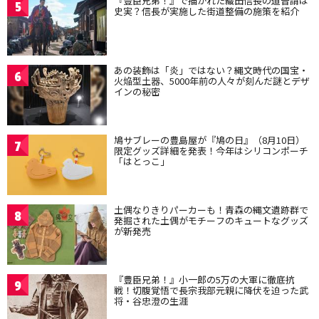
『豊臣兄弟！』で描かれた織田信長の道普請は
5
史実？信長が実施した街道整備の施策を紹介
あの装飾は「炎」ではない？縄文時代の国宝・
6
火焔型土器、5000年前の人々が刻んだ謎とデザ
インの秘密
鳩サブレーの豊島屋が『鳩の日』（8月10日）
7
限定グッズ詳細を発表！今年はシリコンポーチ
「はとっこ」
土偶なりきりパーカーも！青森の縄文遺跡群で
8
発掘された土偶がモチーフのキュートなグッズ
が新発売
『豊臣兄弟！』小一郎の5万の大軍に徹底抗
9
戦！切腹覚悟で長宗我部元親に降伏を迫った武
将・谷忠澄の生涯