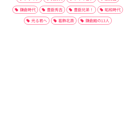
鎌倉時代
豊臣秀吉
豊臣兄弟！
昭和時代
光る君へ
葛飾北斎
鎌倉殿の13人