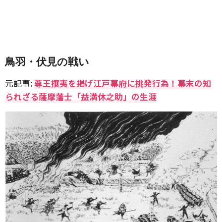
鳥羽・伏見の戦い
元記事:
尊王攘夷を掲げ江戸幕府に挑発行為！幕末の知
られざる薩摩藩士「益満休之助」の生涯