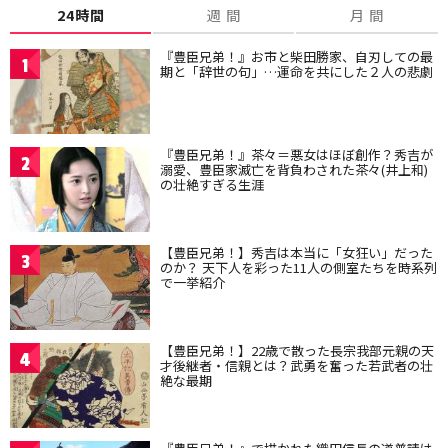
24時間
週 間
月 間
『豊臣兄弟！』お市と柴田勝家、自刃しての最
1
期と「辞世の句」…運命を共にした２人の悲劇
『豊臣兄弟！』茶々＝悪女はほぼ創作？秀吉が
2
溺愛、豊臣家滅亡を背負わされた茶々(井上和)
の壮絶すぎる生涯
【豊臣兄弟！】秀吉は本当に「女狂い」だった
3
のか？ 天下人を彩った11人の側室たちを時系列
で一挙紹介
【豊臣兄弟！】22歳で散った長宗我部元親の天
4
才後継者・信親とは？武勇を奮った若武者の壮
絶な最期