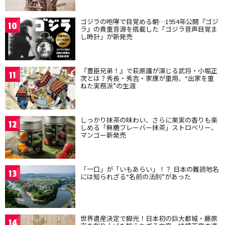
ゴジラの咆哮で目覚める朝…1954年公開『ゴジ
10
ラ』の貴重音源を搭載した「ゴジラ音声目覚ま
し時計」が新発売
『豊臣兄弟！』で萩原護が演じる武将・小堀正
11
次とは？秀長・秀吉・家康が重用、“出家を重
ねた実務派”の生涯
しっかり抹茶の味わい、さらに果実の香りも楽
12
しめる「無糖フレーバー抹茶」ストロベリー、
マンゴー新発売
「一口」が「いもあらい」！？ 日本の難読地名
13
には知られざる“名前の法則”があった
世界遺産決定で脚光！日本初の巨大都城・藤原
14