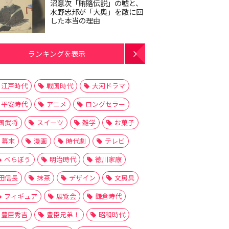
沼意次「賄賂伝説」の嘘と、
水野忠邦が「大奥」を敵に回
した本当の理由
ランキングを表示
江戸時代
戦国時代
大河ドラマ
平安時代
アニメ
ロングセラー
国武将
スイーツ
雑学
お菓子
幕末
漫画
時代劇
テレビ
べらぼう
明治時代
徳川家康
田信長
抹茶
デザイン
文房具
フィギュア
展覧会
鎌倉時代
豊臣秀吉
豊臣兄弟！
昭和時代