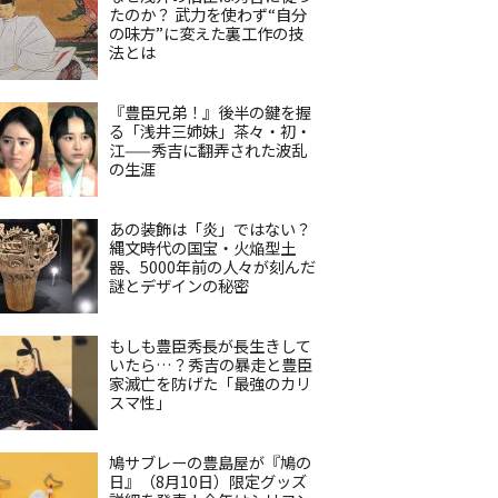
たのか？ 武力を使わず“自分
の味方”に変えた裏工作の技
法とは
『豊臣兄弟！』後半の鍵を握
る「浅井三姉妹」茶々・初・
江——秀吉に翻弄された波乱
の生涯
あの装飾は「炎」ではない？
縄文時代の国宝・火焔型土
器、5000年前の人々が刻んだ
謎とデザインの秘密
もしも豊臣秀長が長生きして
いたら…？秀吉の暴走と豊臣
家滅亡を防げた「最強のカリ
スマ性」
鳩サブレーの豊島屋が『鳩の
日』（8月10日）限定グッズ