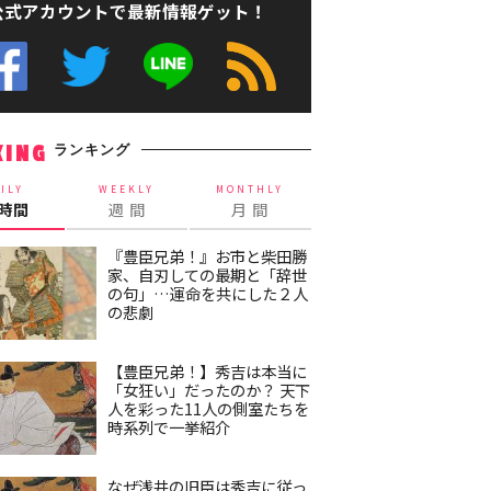
公式アカウントで最新情報ゲット！
ランキング
KING
ILY
WEEKLY
MONTHLY
4時間
週 間
月 間
『豊臣兄弟！』お市と柴田勝
家、自刃しての最期と「辞世
の句」…運命を共にした２人
の悲劇
【豊臣兄弟！】秀吉は本当に
「女狂い」だったのか？ 天下
人を彩った11人の側室たちを
時系列で一挙紹介
なぜ浅井の旧臣は秀吉に従っ