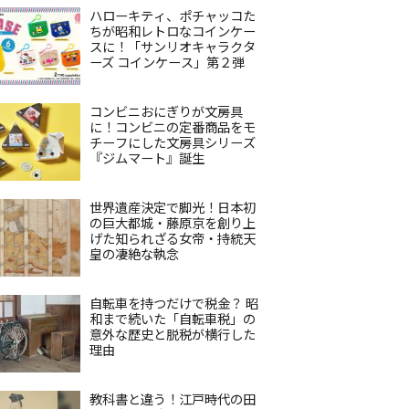
ハローキティ、ポチャッコた
ちが昭和レトロなコインケー
スに！「サンリオキャラクタ
ーズ コインケース」第２弾
コンビニおにぎりが文房具
に！コンビニの定番商品をモ
チーフにした文房具シリーズ
『ジムマート』誕生
世界遺産決定で脚光！日本初
の巨大都城・藤原京を創り上
げた知られざる女帝・持統天
皇の凄絶な執念
自転車を持つだけで税金？ 昭
和まで続いた「自転車税」の
意外な歴史と脱税が横行した
理由
教科書と違う！江戸時代の田