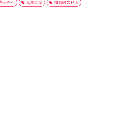
光る君へ
葛飾北斎
鎌倉殿の13人