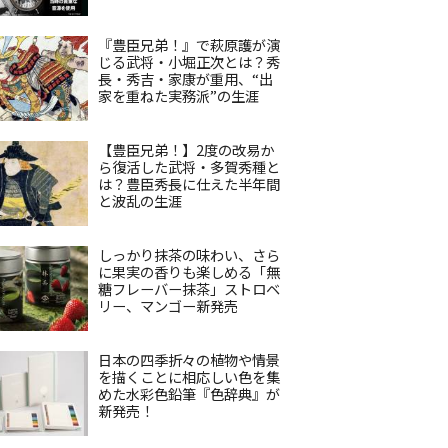
『豊臣兄弟！』で萩原護が演
じる武将・小堀正次とは？秀
長・秀吉・家康が重用、“出
家を重ねた実務派”の生涯
【豊臣兄弟！】2度の改易か
ら復活した武将・多賀秀種と
は？豊臣秀長に仕えた半年間
と波乱の生涯
しっかり抹茶の味わい、さら
に果実の香りも楽しめる「無
糖フレーバー抹茶」ストロベ
リー、マンゴー新発売
日本の四季折々の植物や情景
を描くことに相応しい色を集
めた水彩色鉛筆『色辞典』が
新発売！