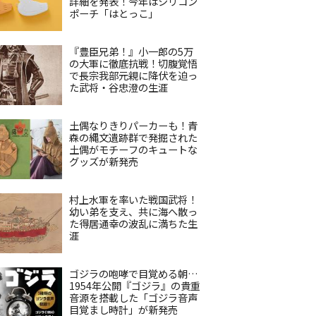
詳細を発表！今年はシリコン
ポーチ「はとっこ」
『豊臣兄弟！』小一郎の5万
の大軍に徹底抗戦！切腹覚悟
で長宗我部元親に降伏を迫っ
た武将・谷忠澄の生涯
土偶なりきりパーカーも！青
森の縄文遺跡群で発掘された
土偶がモチーフのキュートな
グッズが新発売
村上水軍を率いた戦国武将！
幼い弟を支え、共に海へ散っ
た得居通幸の波乱に満ちた生
涯
ゴジラの咆哮で目覚める朝…
1954年公開『ゴジラ』の貴重
音源を搭載した「ゴジラ音声
目覚まし時計」が新発売