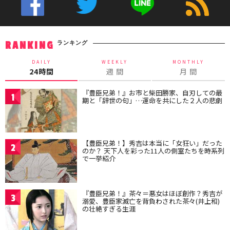
ランキング
RANKING
DAILY
WEEKLY
MONTHLY
24時間
週 間
月 間
『豊臣兄弟！』お市と柴田勝家、自刃しての最
1
期と「辞世の句」…運命を共にした２人の悲劇
【豊臣兄弟！】秀吉は本当に「女狂い」だった
2
のか？ 天下人を彩った11人の側室たちを時系列
で一挙紹介
『豊臣兄弟！』茶々＝悪女はほぼ創作？秀吉が
3
溺愛、豊臣家滅亡を背負わされた茶々(井上和)
の壮絶すぎる生涯