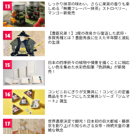
しっかり抹茶の味わい、さらに果実の香りも楽
13
しめる「無糖フレーバー抹茶」ストロベリー、
マンゴー新発売
【豊臣兄弟！】2度の改易から復活した武将・
14
多賀秀種とは？豊臣秀長に仕えた半年間と波乱
の生涯
日本の四季折々の植物や情景を描くことに相応
15
しい色を集めた水彩色鉛筆『色辞典』が新発
売！
コンビニおにぎりが文房具に！コンビニの定番
16
商品をモチーフにした文房具シリーズ『ジムマ
ート』誕生
世界遺産決定で脚光！日本初の巨大都城・藤原
17
京を創り上げた知られざる女帝・持統天皇の凄
絶な執念