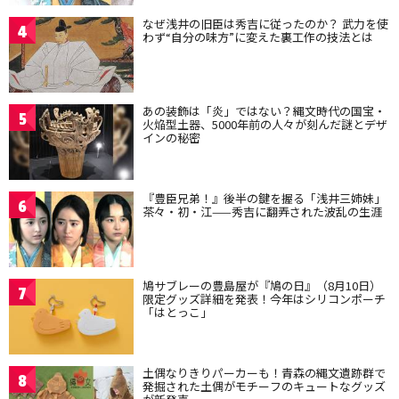
なぜ浅井の旧臣は秀吉に従ったのか？ 武力を使
4
わず“自分の味方”に変えた裏工作の技法とは
あの装飾は「炎」ではない？縄文時代の国宝・
5
火焔型土器、5000年前の人々が刻んだ謎とデザ
インの秘密
『豊臣兄弟！』後半の鍵を握る「浅井三姉妹」
6
茶々・初・江——秀吉に翻弄された波乱の生涯
鳩サブレーの豊島屋が『鳩の日』（8月10日）
7
限定グッズ詳細を発表！今年はシリコンポーチ
「はとっこ」
土偶なりきりパーカーも！青森の縄文遺跡群で
8
発掘された土偶がモチーフのキュートなグッズ