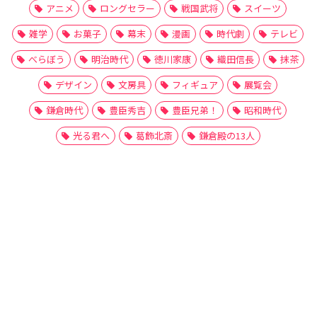
アニメ
ロングセラー
戦国武将
スイーツ
雑学
お菓子
幕末
漫画
時代劇
テレビ
べらぼう
明治時代
徳川家康
織田信長
抹茶
デザイン
文房具
フィギュア
展覧会
鎌倉時代
豊臣秀吉
豊臣兄弟！
昭和時代
光る君へ
葛飾北斎
鎌倉殿の13人