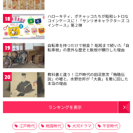
ハローキティ、ポチャッコたちが昭和レトロな
18
コインケースに！「サンリオキャラクターズ コ
インケース」第２弾
自転車を持つだけで税金？ 昭和まで続いた「自
19
転車税」の意外な歴史と脱税が横行した理由
教科書と違う！江戸時代の田沼意次「賄賂伝
20
説」の嘘と、水野忠邦が「大奥」を敵に回した
本当の理由
ランキングを表示
江戸時代
戦国時代
大河ドラマ
平安時代