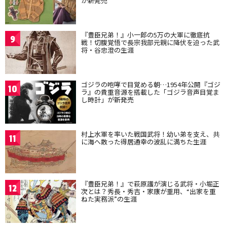
が新発売
『豊臣兄弟！』小一郎の5万の大軍に徹底抗
9
戦！切腹覚悟で長宗我部元親に降伏を迫った武
将・谷忠澄の生涯
ゴジラの咆哮で目覚める朝…1954年公開『ゴジ
10
ラ』の貴重音源を搭載した「ゴジラ音声目覚ま
し時計」が新発売
村上水軍を率いた戦国武将！幼い弟を支え、共
11
に海へ散った得居通幸の波乱に満ちた生涯
『豊臣兄弟！』で萩原護が演じる武将・小堀正
12
次とは？秀長・秀吉・家康が重用、“出家を重
ねた実務派”の生涯