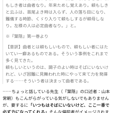
もしき者は曲者なり。年来ためし覚えあり。頼もしき
と云ふは、首尾よき時は入らず、人の落ち目になり、
難儀する時節、くゞり入りて頼もしするが頼母しな
り。左様の人は必定曲者なり。」と。
※『葉隠』第一巻より
【意訳】曲者とは頼もしいもので、頼もしい者にはた
いてい一癖あるものである。そういう事例をこれまで
多く見てきた。
頼もしいというのは、調子のよい時はそばにいないけ
れど、いざ困難に見舞われた時にやって来て力を発揮
する……そういう者は決まって曲者である。
……ちょっと話している先生（『葉隠』の口述者：山本
常朝）もこんがらがっている気がしないでもありません
が、要するに
「いつもはそばにいないけど、ここ一番で
必ず力になってくれる」
そんな偏屈者がイメージされま