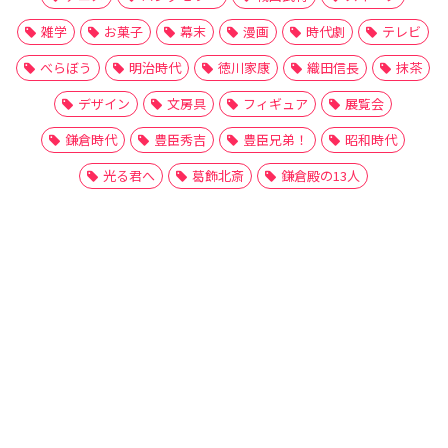
雑学
お菓子
幕末
漫画
時代劇
テレビ
べらぼう
明治時代
徳川家康
織田信長
抹茶
デザイン
文房具
フィギュア
展覧会
鎌倉時代
豊臣秀吉
豊臣兄弟！
昭和時代
光る君へ
葛飾北斎
鎌倉殿の13人