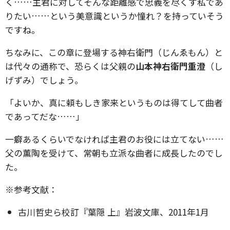
く……主君に対してそんな距離感で忠義を尽くす私であ
りたい……という美意識というか憧れ？を持っていそう
ですね。
ちなみに、この章に登場する神右衛門（じんゑもん）と
は代々の通称で、恐らくは父親の
山本神右衛門重澄
（し
げずみ）でしょう。
「よいか、真に頼もしき家来というものは得てして曲者
であってだな……」
一癖あるくらいでなければ主君のお役には立てない……
父の薫陶を受けて、常朝も立派な曲者に成長したのでし
た。
※参考文献：
古川哲史ら校訂『葉隠 上』岩波文庫、2011年1月