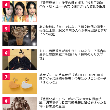
『豊臣兄弟！』後半の鍵を握る「浅井三姉妹」
4
茶々・初・江——秀吉に翻弄された波乱の生涯
あの装飾は「炎」ではない？縄文時代の国宝・
5
火焔型土器、5000年前の人々が刻んだ謎とデザ
インの秘密
もしも豊臣秀長が長生きしていたら…？秀吉の
6
暴走と豊臣家滅亡を防げた「最強のカリスマ
性」
鳩サブレーの豊島屋が『鳩の日』（8月10日）
7
限定グッズ詳細を発表！今年はシリコンポーチ
「はとっこ」
『豊臣兄弟！』小一郎の5万の大軍に徹底抗
8
戦！切腹覚悟で長宗我部元親に降伏を迫った武
将・谷忠澄の生涯