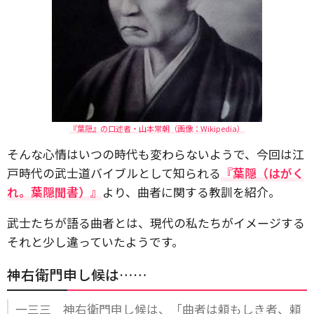
『葉隠』の口述者・山本常朝（画像：Wikipedia）
そんな心情はいつの時代も変わらないようで、今回は江
戸時代の武士道バイブルとして知られる
『葉隠（はがく
れ。葉隠聞書）』
より、曲者に関する教訓を紹介。
武士たちが語る曲者とは、現代の私たちがイメージする
それと少し違っていたようです。
神右衛門申し候は……
一三三 神右衛門申し候は、「曲者は頼もしき者、頼