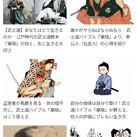
【武士道】あなたはどう生きる
誰かがやらねばならぬなら…武
のか…江戸時代の武士道教本
士道バイブル『葉隠』より、奉
『葉隠』が説く、志に生きる大
公人（社会人）の心得を紹介
切さ
正直者が馬鹿を見る…世の理不
自分の価値は自分で築け！武士
尽に、武士道バイブル『葉隠』
道バイブル『葉隠』が教える、
はこう答える
他人の評価にブレない生き方