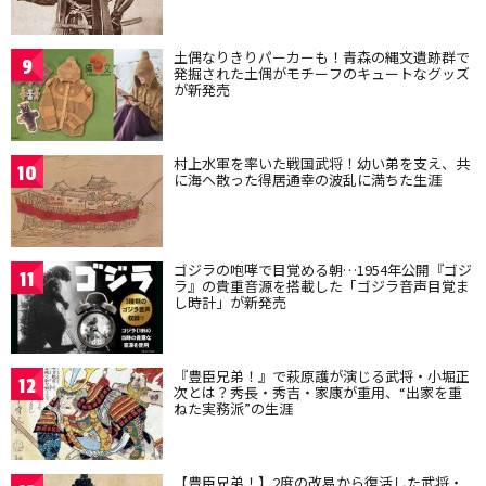
土偶なりきりパーカーも！青森の縄文遺跡群で
9
発掘された土偶がモチーフのキュートなグッズ
が新発売
村上水軍を率いた戦国武将！幼い弟を支え、共
10
に海へ散った得居通幸の波乱に満ちた生涯
ゴジラの咆哮で目覚める朝…1954年公開『ゴジ
11
ラ』の貴重音源を搭載した「ゴジラ音声目覚ま
し時計」が新発売
『豊臣兄弟！』で萩原護が演じる武将・小堀正
12
次とは？秀長・秀吉・家康が重用、“出家を重
ねた実務派”の生涯
【豊臣兄弟！】2度の改易から復活した武将・