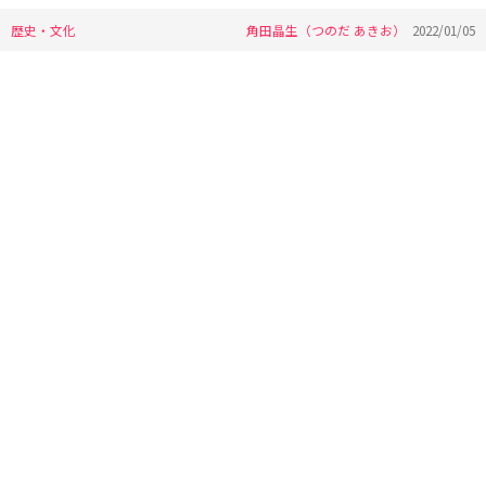
歴史・文化
角田晶生（つのだ あきお）
2022/01/05