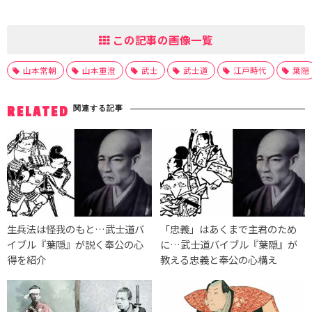
この記事の画像一覧
山本常朝
山本重澄
武士
武士道
江戸時代
葉隠
関連する記事
RELATED
生兵法は怪我のもと…武士道バ
「忠義」はあくまで主君のため
イブル『葉隠』が説く奉公の心
に…武士道バイブル『葉隠』が
得を紹介
教える忠義と奉公の心構え