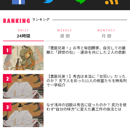
ランキング
RANKING
DAILY
WEEKLY
MONTHLY
24時間
週 間
月 間
『豊臣兄弟！』お市と柴田勝家、自刃しての最
1
期と「辞世の句」…運命を共にした２人の悲劇
【豊臣兄弟！】秀吉は本当に「女狂い」だった
2
のか？ 天下人を彩った11人の側室たちを時系列
で一挙紹介
なぜ浅井の旧臣は秀吉に従ったのか？ 武力を使
3
わず“自分の味方”に変えた裏工作の技法とは