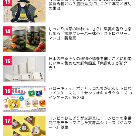
13
多賀秀種とは？豊臣秀長に仕えた半年間と波乱
の生涯
しっかり抹茶の味わい、さらに果実の香りも楽
14
しめる「無糖フレーバー抹茶」ストロベリー、
マンゴー新発売
日本の四季折々の植物や情景を描くことに相応
15
しい色を集めた水彩色鉛筆『色辞典』が新発
売！
ハローキティ、ポチャッコたちが昭和レトロな
16
コインケースに！「サンリオキャラクターズ コ
インケース」第２弾
コンビニおにぎりが文房具に！コンビニの定番
17
商品をモチーフにした文房具シリーズ『ジムマ
ート』誕生