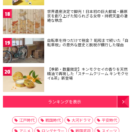
世界遺産決定で脚光！日本初の巨大都城・藤原
18
京を創り上げた知られざる女帝・持統天皇の凄
絶な執念
自転車を持つだけで税金？ 昭和まで続いた「自
19
転車税」の意外な歴史と脱税が横行した理由
【季節・数量限定】キンモクセイの香りを天然
20
精油で再現した「スチームクリーム キンモクセ
イ&茶」新登場
ランキングを表示
江戸時代
戦国時代
大河ドラマ
平安時代
アニメ
ロングセラー
戦国武将
スイーツ