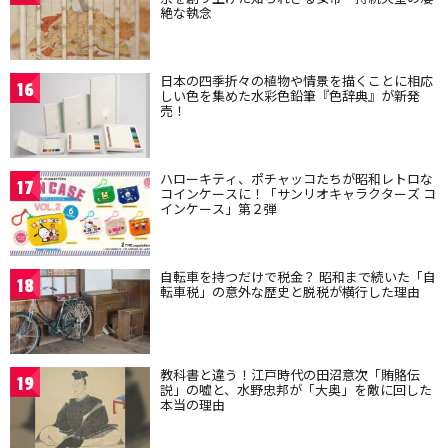
絶な執念
日本の四季折々の植物や情景を描くことに相応
16
しい色を集めた水彩色鉛筆『色辞典』が新発
売！
ハローキティ、ポチャッコたちが昭和レトロな
17
コインケースに！「サンリオキャラクターズ コ
インケース」第２弾
自転車を持つだけで税金？ 昭和まで続いた「自
18
転車税」の意外な歴史と脱税が横行した理由
教科書と違う！江戸時代の田沼意次「賄賂伝
19
説」の嘘と、水野忠邦が「大奥」を敵に回した
本当の理由