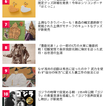
6
限定グッズ詳細を発表！今年はシリコンポーチ
「はとっこ」
土偶なりきりパーカーも！青森の縄文遺跡群で
7
発掘された土偶がモチーフのキュートなグッズ
が新発売
『豊臣兄弟！』小一郎の5万の大軍に徹底抗
8
戦！切腹覚悟で長宗我部元親に降伏を迫った武
将・谷忠澄の生涯
なぜ浅井の旧臣は秀吉に従ったのか？ 武力を使
9
わず“自分の味方”に変えた裏工作の技法とは
ゴジラの咆哮で目覚める朝…1954年公開『ゴジ
10
ラ』の貴重音源を搭載した「ゴジラ音声目覚ま
し時計」が新発売