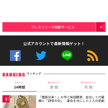
プレスリリース掲載サービス
公式アカウントで最新情報ゲット！
ランキング
RANKING
DAILY
WEEKLY
MONTHLY
24時間
週 間
月 間
『豊臣兄弟！』お市と柴田勝家、自刃しての最
1
期と「辞世の句」…運命を共にした２人の悲劇