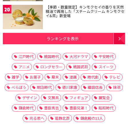
【季節・数量限定】キンモクセイの香りを天然
20
精油で再現した「スチームクリーム キンモクセ
イ&茶」新登場
ランキングを表示
江戸時代
戦国時代
大河ドラマ
平安時代
アニメ
ロングセラー
戦国武将
スイーツ
雑学
お菓子
幕末
漫画
時代劇
テレビ
べらぼう
明治時代
徳川家康
織田信長
抹茶
デザイン
文房具
フィギュア
展覧会
鎌倉時代
豊臣秀吉
豊臣兄弟！
昭和時代
光る君へ
葛飾北斎
鎌倉殿の13人