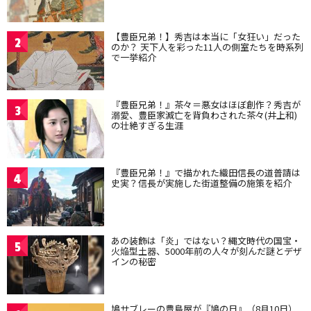
【豊臣兄弟！】秀吉は本当に「女狂い」だった
2
のか？ 天下人を彩った11人の側室たちを時系列
で一挙紹介
『豊臣兄弟！』茶々＝悪女はほぼ創作？秀吉が
3
溺愛、豊臣家滅亡を背負わされた茶々(井上和)
の壮絶すぎる生涯
『豊臣兄弟！』で描かれた織田信長の道普請は
4
史実？信長が実施した街道整備の施策を紹介
あの装飾は「炎」ではない？縄文時代の国宝・
5
火焔型土器、5000年前の人々が刻んだ謎とデザ
インの秘密
鳩サブレーの豊島屋が『鳩の日』（8月10日）