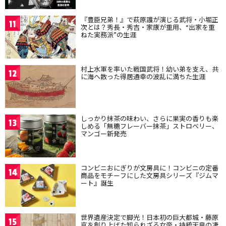
『豊臣兄弟！』で萩原護が演じる武将・小堀正
11
次とは？秀長・秀吉・家康が重用、“出家を重
ねた実務派”の生涯
村上水軍を率いた戦国武将！幼い弟を支え、共
12
に海へ散った得居通幸の波乱に満ちた生涯
しっかり抹茶の味わい、さらに果実の香りも楽
13
しめる「無糖フレーバー抹茶」ストロベリー、
マンゴー新発売
コンビニおにぎりが文房具に！コンビニの定番
14
商品をモチーフにした文房具シリーズ『ジムマ
ート』誕生
世界遺産決定で脚光！日本初の巨大都城・藤原
15
京を創り上げた知られざる女帝・持統天皇の凄