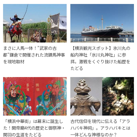
まさに人馬一体！”武家の古
【横浜観光スポット】氷川丸の
都”鎌倉で開催された流鏑馬神事
船内神社「氷川丸神社」に参
を現地取材
拝。激戦をくぐり抜けた船歴を
たどる
「横浜中華街」は幕末に誕生し
古代信仰を現代に伝える「アラ
た！関帝廟4代の歴史と御祭神・
ハバキ神祠」。アラハバキとは
関羽の生涯をたどる
一体どんな神様なのか？