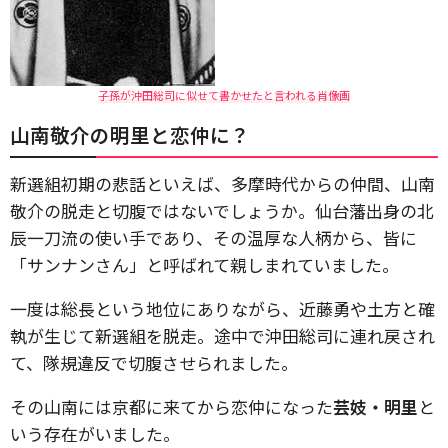
子孫が沖田総司に似せて書かせたと言われる肖像画
山南敬介の明里と恋仲に？
新選組初期の悲話といえば、多摩時代からの仲間、
山南
敬介の脱走と切腹ではないでしょうか。仙台藩出身の北
辰一刀流の使い手であり、その温厚な人柄から、皆に
「サンナンさん」と呼ばれて親しまれていました。
一度は総長という地位にありながら、近藤勇や土方と確
執が生じて新選組を脱走。途中で沖田総司に連れ戻され
て、隊規違反で切腹させられました。
その山南には京都に来てから恋仲になった
芸妓
・明里
と
いう存在がいました。