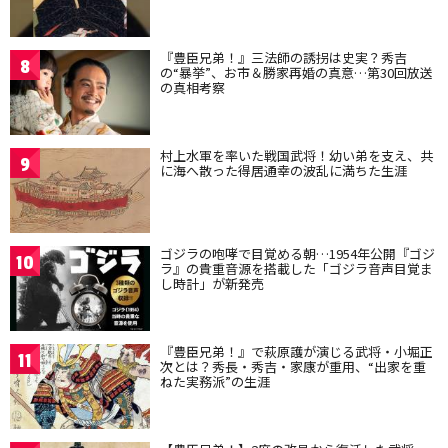
『豊臣兄弟！』三法師の誘拐は史実？秀吉
8
の“暴挙”、お市＆勝家再婚の真意…第30回放送
の真相考察
村上水軍を率いた戦国武将！幼い弟を支え、共
9
に海へ散った得居通幸の波乱に満ちた生涯
ゴジラの咆哮で目覚める朝…1954年公開『ゴジ
10
ラ』の貴重音源を搭載した「ゴジラ音声目覚ま
し時計」が新発売
『豊臣兄弟！』で萩原護が演じる武将・小堀正
11
次とは？秀長・秀吉・家康が重用、“出家を重
ねた実務派”の生涯