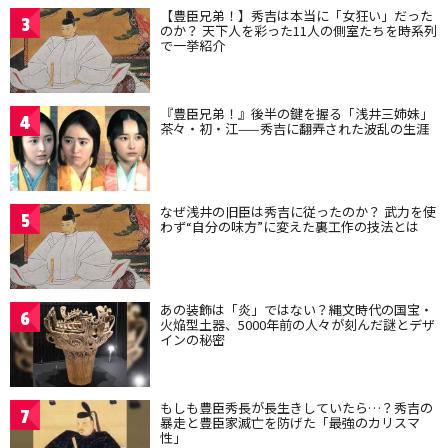
【豊臣兄弟！】秀吉は本当に「女狂い」だった
3
のか？ 天下人を彩った11人の側室たちを時系列
で一挙紹介
『豊臣兄弟！』後半の鍵を握る「浅井三姉妹」
4
茶々・初・江——秀吉に翻弄された波乱の生涯
なぜ浅井の旧臣は秀吉に従ったのか？ 武力を使
5
わず“自分の味方”に変えた裏工作の技法とは
あの装飾は「炎」ではない？縄文時代の国宝・
6
火焔型土器、5000年前の人々が刻んだ謎とデザ
インの秘密
もしも豊臣秀長が長生きしていたら…？秀吉の
7
暴走と豊臣家滅亡を防げた「最強のカリスマ
性」