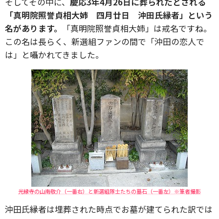
そしてその中に、
慶応3年4月26日に葬られたとされる
「真明院照誉貞相大姉 四月廿日 沖田氏縁者」という
名があります。
「真明院照誉貞相大姉」は
戒名ですね。
この名は長らく、新選組ファンの間で「沖田の恋人で
は」と囁かれてきました。
光縁寺の山南敬介（一番右）と新選組隊士たちの墓石（一番左）※筆者撮影
沖田氏縁者は埋葬された時点でお墓が建てられた訳では