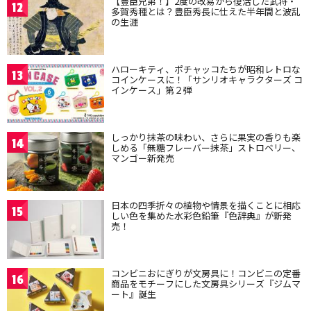
【豊臣兄弟！】2度の改易から復活した武将・
12
多賀秀種とは？豊臣秀長に仕えた半年間と波乱
の生涯
ハローキティ、ポチャッコたちが昭和レトロな
13
コインケースに！「サンリオキャラクターズ コ
インケース」第２弾
しっかり抹茶の味わい、さらに果実の香りも楽
14
しめる「無糖フレーバー抹茶」ストロベリー、
マンゴー新発売
日本の四季折々の植物や情景を描くことに相応
15
しい色を集めた水彩色鉛筆『色辞典』が新発
売！
コンビニおにぎりが文房具に！コンビニの定番
16
商品をモチーフにした文房具シリーズ『ジムマ
ート』誕生