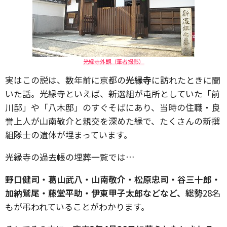
光縁寺外観（筆者撮影）
実はこの説は、数年前に京都の
光縁寺
に訪れたときに聞
いた話。
光縁寺といえば、新選組が屯所としていた「前
川邸」や「八木邸」のすぐそばにあり、
当時の住職・良
誉上人が
山南敬介と親交を深めた縁で、たくさんの新撰
組隊士の遺体が埋まっています。
光縁寺の過去帳の
埋葬一覧では…
野口健司・葛山武八・山南敬介・松原忠司・谷三十郎・
加納鷲尾・藤堂平助・伊東甲子太郎などなど、総勢
28名
もが弔われていることがわかります。