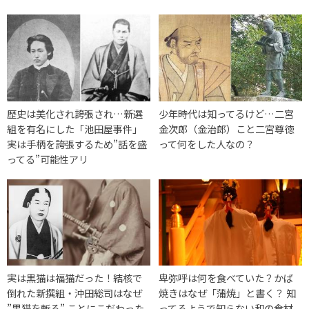
歴史は美化され誇張され…新選
少年時代は知ってるけど…二宮
組を有名にした「池田屋事件」
金次郎（金治郎）こと二宮尊徳
実は手柄を誇張するため”話を盛
って何をした人なの？
ってる”可能性アリ
実は黒猫は福猫だった！結核で
卑弥呼は何を食べていた？かば
倒れた新撰組・沖田総司はなぜ
焼きはなぜ「蒲焼」と書く？ 知
”黒猫を斬る” ことにこだわった
ってるようで知らない和の食材