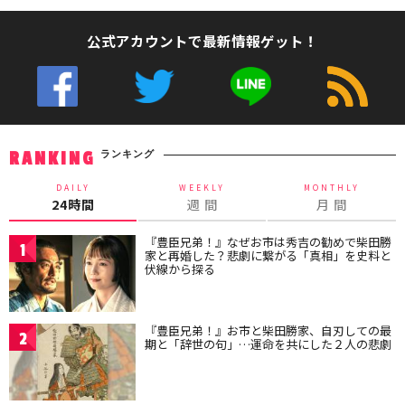
公式アカウントで最新情報ゲット！
ランキング
RANKING
DAILY
WEEKLY
MONTHLY
24時間
週 間
月 間
『豊臣兄弟！』なぜお市は秀吉の勧めで柴田勝
1
家と再婚した？悲劇に繋がる「真相」を史料と
伏線から探る
『豊臣兄弟！』お市と柴田勝家、自刃しての最
2
期と「辞世の句」…運命を共にした２人の悲劇