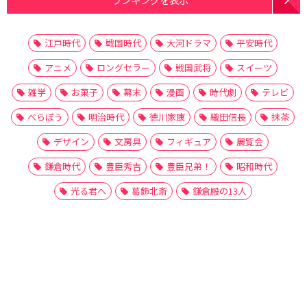
江戸時代
戦国時代
大河ドラマ
平安時代
アニメ
ロングセラー
戦国武将
スイーツ
雑学
お菓子
幕末
漫画
時代劇
テレビ
べらぼう
明治時代
徳川家康
織田信長
抹茶
デザイン
文房具
フィギュア
展覧会
鎌倉時代
豊臣秀吉
豊臣兄弟！
昭和時代
光る君へ
葛飾北斎
鎌倉殿の13人