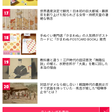
世界遺産決定で脚光！日本初の巨大都城・藤原
17
京を創り上げた知られざる女帝・持統天皇の凄
絶な執念
手ぬぐい専門店「かまわぬ」の人気柄がポスト
18
カードに『かまわぬ POSTCARD BOOK』発売
教科書と違う！江戸時代の田沼意次「賄賂伝
19
説」の嘘と、水野忠邦が「大奥」を敵に回した
本当の理由
対話がダメなら殺し合い！戦国時代の農民はガ
20
チで武器を持っていた…秀吉が発した“喧嘩停
止令”とは？
ランキングを表示