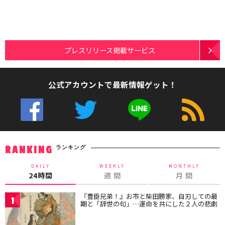
プレスリリース掲載サービス
公式アカウントで最新情報ゲット！
ランキング
RANKING
DAILY
WEEKLY
MONTHLY
24時間
週 間
月 間
『豊臣兄弟！』お市と柴田勝家、自刃しての最
1
期と「辞世の句」…運命を共にした２人の悲劇