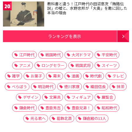
教科書と違う！江戸時代の田沼意次「賄賂伝
20
説」の嘘と、水野忠邦が「大奥」を敵に回した
本当の理由
ランキングを表示
江戸時代
戦国時代
大河ドラマ
平安時代
アニメ
ロングセラー
戦国武将
スイーツ
雑学
お菓子
幕末
漫画
時代劇
テレビ
べらぼう
明治時代
徳川家康
織田信長
抹茶
デザイン
文房具
フィギュア
展覧会
鎌倉時代
豊臣秀吉
豊臣兄弟！
昭和時代
光る君へ
葛飾北斎
鎌倉殿の13人