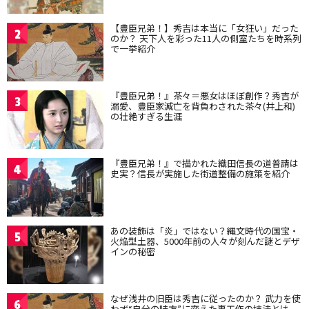
【豊臣兄弟！】秀吉は本当に「女狂い」だった
2
のか？ 天下人を彩った11人の側室たちを時系列
で一挙紹介
『豊臣兄弟！』茶々＝悪女はほぼ創作？秀吉が
3
溺愛、豊臣家滅亡を背負わされた茶々(井上和)
の壮絶すぎる生涯
『豊臣兄弟！』で描かれた織田信長の道普請は
4
史実？信長が実施した街道整備の施策を紹介
あの装飾は「炎」ではない？縄文時代の国宝・
5
火焔型土器、5000年前の人々が刻んだ謎とデザ
インの秘密
なぜ浅井の旧臣は秀吉に従ったのか？ 武力を使
6
わず“自分の味方”に変えた裏工作の技法とは