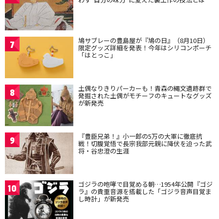
鳩サブレーの豊島屋が『鳩の日』（8月10日）
7
限定グッズ詳細を発表！今年はシリコンポーチ
「はとっこ」
土偶なりきりパーカーも！青森の縄文遺跡群で
8
発掘された土偶がモチーフのキュートなグッズ
が新発売
『豊臣兄弟！』小一郎の5万の大軍に徹底抗
9
戦！切腹覚悟で長宗我部元親に降伏を迫った武
将・谷忠澄の生涯
ゴジラの咆哮で目覚める朝…1954年公開『ゴジ
10
ラ』の貴重音源を搭載した「ゴジラ音声目覚ま
し時計」が新発売