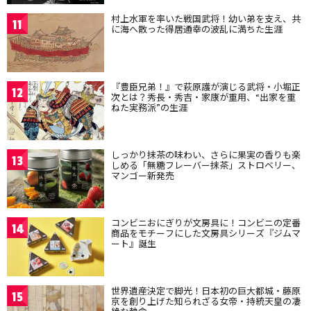
村上水軍を率いた戦国武将！幼い弟を支え、共
11
に海へ散った得居通幸の波乱に満ちた生涯
『豊臣兄弟！』で萩原護が演じる武将・小堀正
12
次とは？秀長・秀吉・家康が重用、“出家を重
ねた実務派”の生涯
しっかり抹茶の味わい、さらに果実の香りも楽
13
しめる「無糖フレーバー抹茶」ストロベリー、
マンゴー新発売
コンビニおにぎりが文房具に！コンビニの定番
14
商品をモチーフにした文房具シリーズ『ジムマ
ート』誕生
世界遺産決定で脚光！日本初の巨大都城・藤原
15
京を創り上げた知られざる女帝・持統天皇の凄