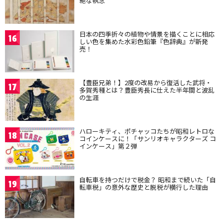
絶な執念
日本の四季折々の植物や情景を描くことに相応
16
しい色を集めた水彩色鉛筆『色辞典』が新発
売！
【豊臣兄弟！】2度の改易から復活した武将・
17
多賀秀種とは？豊臣秀長に仕えた半年間と波乱
の生涯
ハローキティ、ポチャッコたちが昭和レトロな
18
コインケースに！「サンリオキャラクターズ コ
インケース」第２弾
自転車を持つだけで税金？ 昭和まで続いた「自
19
転車税」の意外な歴史と脱税が横行した理由