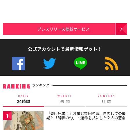
プレスリリース掲載サービス
公式アカウントで最新情報ゲット！
ランキング
RANKING
DAILY
WEEKLY
MONTHLY
24時間
週 間
月 間
『豊臣兄弟！』お市と柴田勝家、自刃しての最
1
期と「辞世の句」…運命を共にした２人の悲劇