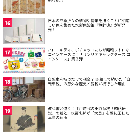
絶な執念
日本の四季折々の植物や情景を描くことに相応
16
しい色を集めた水彩色鉛筆『色辞典』が新発
売！
ハローキティ、ポチャッコたちが昭和レトロな
17
コインケースに！「サンリオキャラクターズ コ
インケース」第２弾
自転車を持つだけで税金？ 昭和まで続いた「自
18
転車税」の意外な歴史と脱税が横行した理由
教科書と違う！江戸時代の田沼意次「賄賂伝
19
説」の嘘と、水野忠邦が「大奥」を敵に回した
本当の理由