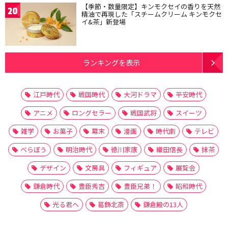
【季節・数量限定】キンモクセイの香りを天然
20
精油で再現した「スチームクリーム キンモクセ
イ&茶」新登場
ランキングを表示
江戸時代
戦国時代
大河ドラマ
平安時代
アニメ
ロングセラー
戦国武将
スイーツ
雑学
お菓子
幕末
漫画
時代劇
テレビ
べらぼう
明治時代
徳川家康
織田信長
抹茶
デザイン
文房具
フィギュア
展覧会
鎌倉時代
豊臣秀吉
豊臣兄弟！
昭和時代
光る君へ
葛飾北斎
鎌倉殿の13人