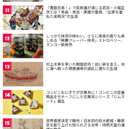
『豊臣兄弟！』で萩原護が演じる武将・小堀正
11
次とは？秀長・秀吉・家康が重用、“出家を重
ねた実務派”の生涯
しっかり抹茶の味わい、さらに果実の香りも楽
12
しめる「無糖フレーバー抹茶」ストロベリー、
マンゴー新発売
村上水軍を率いた戦国武将！幼い弟を支え、共
13
に海へ散った得居通幸の波乱に満ちた生涯
コンビニおにぎりが文房具に！コンビニの定番
14
商品をモチーフにした文房具シリーズ『ジムマ
ート』誕生
世界遺産決定で脚光！日本初の巨大都城・藤原
15
京を創り上げた知られざる女帝・持統天皇の凄