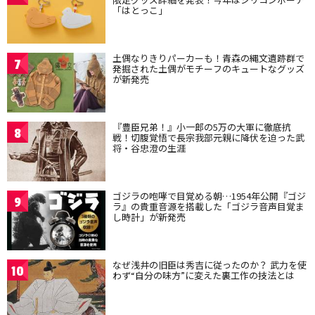
「はとっこ」
土偶なりきりパーカーも！青森の縄文遺跡群で
7
発掘された土偶がモチーフのキュートなグッズ
が新発売
『豊臣兄弟！』小一郎の5万の大軍に徹底抗
8
戦！切腹覚悟で長宗我部元親に降伏を迫った武
将・谷忠澄の生涯
ゴジラの咆哮で目覚める朝…1954年公開『ゴジ
9
ラ』の貴重音源を搭載した「ゴジラ音声目覚ま
し時計」が新発売
なぜ浅井の旧臣は秀吉に従ったのか？ 武力を使
10
わず“自分の味方”に変えた裏工作の技法とは