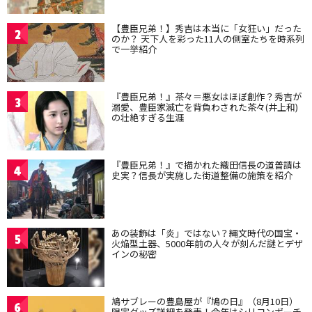
【豊臣兄弟！】秀吉は本当に「女狂い」だった
2
のか？ 天下人を彩った11人の側室たちを時系列
で一挙紹介
『豊臣兄弟！』茶々＝悪女はほぼ創作？秀吉が
3
溺愛、豊臣家滅亡を背負わされた茶々(井上和)
の壮絶すぎる生涯
『豊臣兄弟！』で描かれた織田信長の道普請は
4
史実？信長が実施した街道整備の施策を紹介
あの装飾は「炎」ではない？縄文時代の国宝・
5
火焔型土器、5000年前の人々が刻んだ謎とデザ
インの秘密
鳩サブレーの豊島屋が『鳩の日』（8月10日）
6
限定グッズ詳細を発表！今年はシリコンポーチ