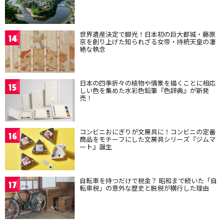
世界遺産決定で脚光！日本初の巨大都城・藤原
14
京を創り上げた知られざる女帝・持統天皇の凄
絶な執念
日本の四季折々の植物や情景を描くことに相応
15
しい色を集めた水彩色鉛筆『色辞典』が新発
売！
コンビニおにぎりが文房具に！コンビニの定番
16
商品をモチーフにした文房具シリーズ『ジムマ
ート』誕生
自転車を持つだけで税金？ 昭和まで続いた「自
17
転車税」の意外な歴史と脱税が横行した理由