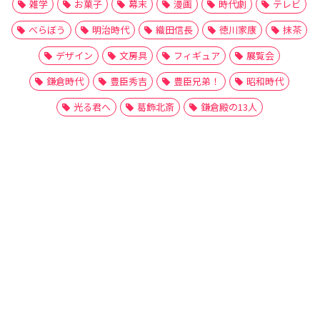
雑学
お菓子
幕末
漫画
時代劇
テレビ
べらぼう
明治時代
織田信長
徳川家康
抹茶
デザイン
文房具
フィギュア
展覧会
鎌倉時代
豊臣秀吉
豊臣兄弟！
昭和時代
光る君へ
葛飾北斎
鎌倉殿の13人