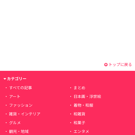
トップに戻る
カテゴリー
すべての記事
まとめ
アート
日本画・浮世絵
ファッション
着物・和服
雑貨・インテリア
和雑貨
グルメ
和菓子
観光・地域
エンタメ