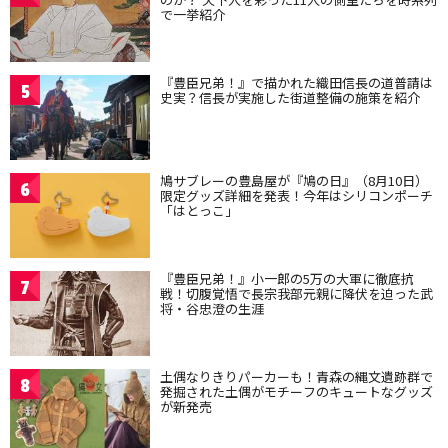
で一挙紹介
『豊臣兄弟！』で描かれた織田信長の道普請は
5
史実？信長が実施した街道整備の施策を紹介
鳩サブレーの豊島屋が『鳩の日』（8月10日）
6
限定グッズ詳細を発表！今年はシリコンポーチ
「はとっこ」
『豊臣兄弟！』小一郎の5万の大軍に徹底抗
7
戦！切腹覚悟で長宗我部元親に降伏を迫った武
将・谷忠澄の生涯
土偶なりきりパーカーも！青森の縄文遺跡群で
8
発掘された土偶がモチーフのキュートなグッズ
が新発売