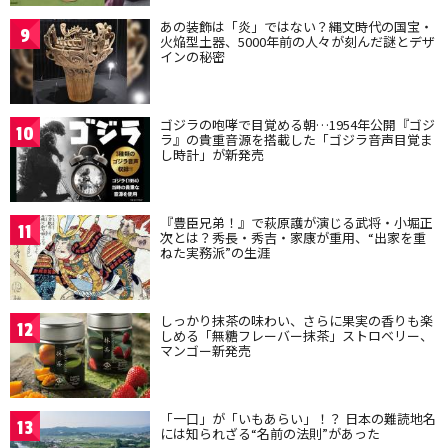
あの装飾は「炎」ではない？縄文時代の国宝・
9
火焔型土器、5000年前の人々が刻んだ謎とデザ
インの秘密
ゴジラの咆哮で目覚める朝…1954年公開『ゴジ
10
ラ』の貴重音源を搭載した「ゴジラ音声目覚ま
し時計」が新発売
『豊臣兄弟！』で萩原護が演じる武将・小堀正
11
次とは？秀長・秀吉・家康が重用、“出家を重
ねた実務派”の生涯
しっかり抹茶の味わい、さらに果実の香りも楽
12
しめる「無糖フレーバー抹茶」ストロベリー、
マンゴー新発売
「一口」が「いもあらい」！？ 日本の難読地名
13
には知られざる“名前の法則”があった