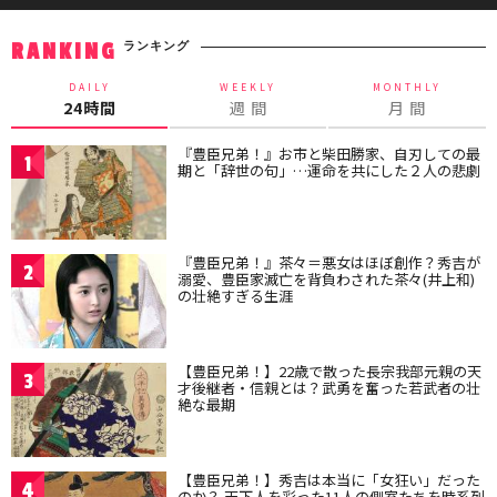
ランキング
RANKING
DAILY
WEEKLY
MONTHLY
24時間
週 間
月 間
『豊臣兄弟！』お市と柴田勝家、自刃しての最
1
期と「辞世の句」…運命を共にした２人の悲劇
『豊臣兄弟！』茶々＝悪女はほぼ創作？秀吉が
2
溺愛、豊臣家滅亡を背負わされた茶々(井上和)
の壮絶すぎる生涯
【豊臣兄弟！】22歳で散った長宗我部元親の天
3
才後継者・信親とは？武勇を奮った若武者の壮
絶な最期
【豊臣兄弟！】秀吉は本当に「女狂い」だった
4
のか？ 天下人を彩った11人の側室たちを時系列