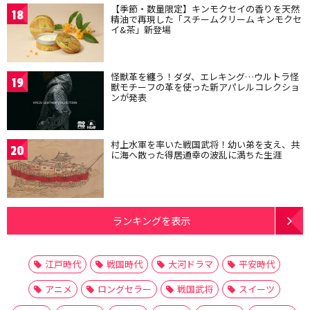
【季節・数量限定】キンモクセイの香りを天然
18
精油で再現した「スチームクリーム キンモクセ
イ&茶」新登場
怪獣革を纏う！ダダ、エレキング…ウルトラ怪
19
獣モチーフの革を使った新アパレルコレクショ
ンが発表
村上水軍を率いた戦国武将！幼い弟を支え、共
20
に海へ散った得居通幸の波乱に満ちた生涯
ランキングを表示
江戸時代
戦国時代
大河ドラマ
平安時代
アニメ
ロングセラー
戦国武将
スイーツ