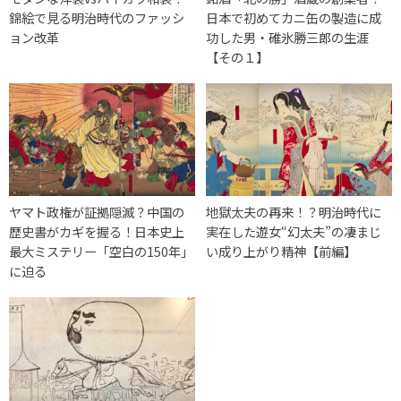
錦絵で見る明治時代のファッシ
日本で初めてカニ缶の製造に成
ョン改革
功した男・碓氷勝三郎の生涯
【その１】
ヤマト政権が証拠隠滅？中国の
地獄太夫の再来！？明治時代に
歴史書がカギを握る！日本史上
実在した遊女“幻太夫”の凄まじ
最大ミステリー「空白の150年」
い成り上がり精神【前編】
に迫る