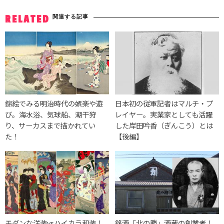
関連する記事
RELATED
錦絵でみる明治時代の娯楽や遊
日本初の従軍記者はマルチ・プ
び。海水浴、気球船、潮干狩
レイヤー。実業家としても活躍
り、サーカスまで描かれてい
した岸田吟香（ぎんこう）とは
た！
【後編】
モダンな洋装vsハイカラ和装！
銘酒「北の勝」酒蔵の創業者！