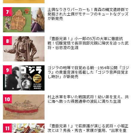
土偶なりきりパーカーも！青森の縄文遺跡群で
7
発掘された土偶がモチーフのキュートなグッズ
が新発売
『豊臣兄弟！』小一郎の5万の大軍に徹底抗
8
戦！切腹覚悟で長宗我部元親に降伏を迫った武
将・谷忠澄の生涯
ゴジラの咆哮で目覚める朝…1954年公開『ゴジ
9
ラ』の貴重音源を搭載した「ゴジラ音声目覚ま
し時計」が新発売
村上水軍を率いた戦国武将！幼い弟を支え、共
10
に海へ散った得居通幸の波乱に満ちた生涯
『豊臣兄弟！』で萩原護が演じる武将・小堀正
11
次とは？秀長・秀吉・家康が重用、“出家を重