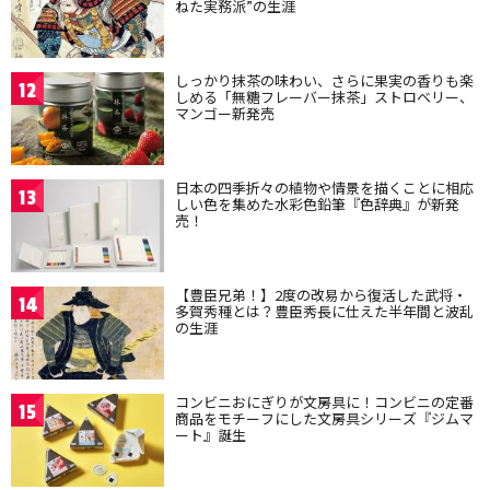
ねた実務派”の生涯
しっかり抹茶の味わい、さらに果実の香りも楽
12
しめる「無糖フレーバー抹茶」ストロベリー、
マンゴー新発売
日本の四季折々の植物や情景を描くことに相応
13
しい色を集めた水彩色鉛筆『色辞典』が新発
売！
【豊臣兄弟！】2度の改易から復活した武将・
14
多賀秀種とは？豊臣秀長に仕えた半年間と波乱
の生涯
コンビニおにぎりが文房具に！コンビニの定番
15
商品をモチーフにした文房具シリーズ『ジムマ
ート』誕生