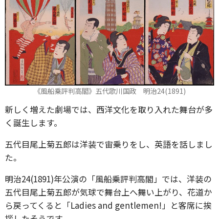
《風船乗評判高閣》五代歌川国政 明治24(1891)
新しく増えた劇場では、西洋文化を取り入れた舞台が多
く誕生します。
五代目尾上菊五郎は洋装で宙乗りをし、英語を話しまし
た。
明治24(1891)年公演の「風船乗評判高閣」では、洋装の
五代目尾上菊五郎が気球で舞台上へ舞い上がり、花道か
ら戻ってくると「Ladies and gentlemen!」と客席に挨
拶したそうです。