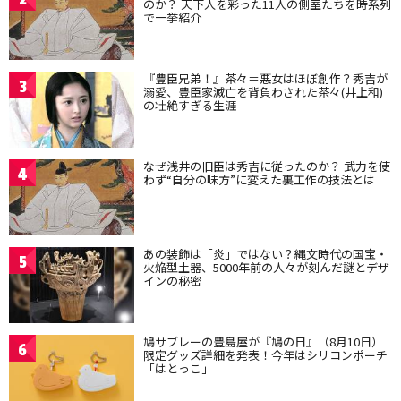
のか？ 天下人を彩った11人の側室たちを時系列
で一挙紹介
『豊臣兄弟！』茶々＝悪女はほぼ創作？秀吉が
3
溺愛、豊臣家滅亡を背負わされた茶々(井上和)
の壮絶すぎる生涯
なぜ浅井の旧臣は秀吉に従ったのか？ 武力を使
4
わず“自分の味方”に変えた裏工作の技法とは
あの装飾は「炎」ではない？縄文時代の国宝・
5
火焔型土器、5000年前の人々が刻んだ謎とデザ
インの秘密
鳩サブレーの豊島屋が『鳩の日』（8月10日）
6
限定グッズ詳細を発表！今年はシリコンポーチ
「はとっこ」