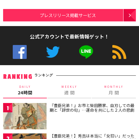
プレスリリース掲載サービス
公式アカウントで最新情報ゲット！
ランキング
RANKING
DAILY
WEEKLY
MONTHLY
24時間
週 間
月 間
『豊臣兄弟！』お市と柴田勝家、自刃しての最
1
期と「辞世の句」…運命を共にした２人の悲劇
【豊臣兄弟！】秀吉は本当に「女狂い」だった
2