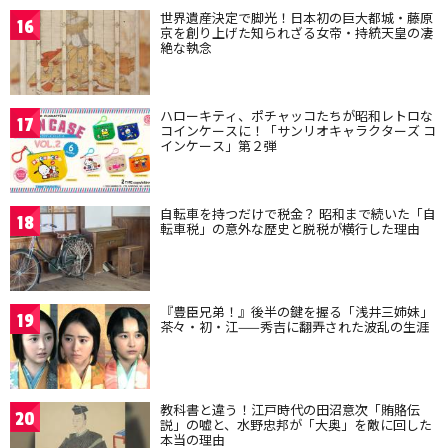
世界遺産決定で脚光！日本初の巨大都城・藤原
16
京を創り上げた知られざる女帝・持統天皇の凄
絶な執念
ハローキティ、ポチャッコたちが昭和レトロな
17
コインケースに！「サンリオキャラクターズ コ
インケース」第２弾
自転車を持つだけで税金？ 昭和まで続いた「自
18
転車税」の意外な歴史と脱税が横行した理由
『豊臣兄弟！』後半の鍵を握る「浅井三姉妹」
19
茶々・初・江——秀吉に翻弄された波乱の生涯
教科書と違う！江戸時代の田沼意次「賄賂伝
20
説」の嘘と、水野忠邦が「大奥」を敵に回した
本当の理由