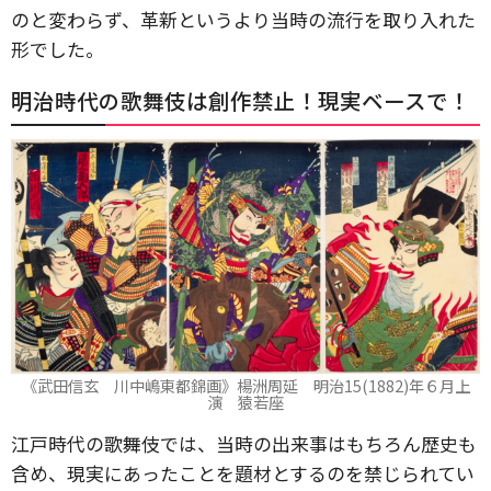
のと変わらず、革新というより当時の流行を取り入れた
形でした。
明治時代の歌舞伎は創作禁止！現実ベースで！
《武田信玄 川中嶋東都錦画》楊洲周延 明治15(1882)年６月上
演 猿若座
江戸時代の歌舞伎では、当時の出来事はもちろん歴史も
含め、現実にあったことを題材とするのを禁じられてい