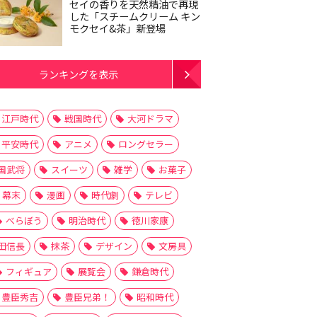
セイの香りを天然精油で再現
した「スチームクリーム キン
モクセイ&茶」新登場
ランキングを表示
江戸時代
戦国時代
大河ドラマ
平安時代
アニメ
ロングセラー
国武将
スイーツ
雑学
お菓子
幕末
漫画
時代劇
テレビ
べらぼう
明治時代
徳川家康
田信長
抹茶
デザイン
文房具
フィギュア
展覧会
鎌倉時代
豊臣秀吉
豊臣兄弟！
昭和時代