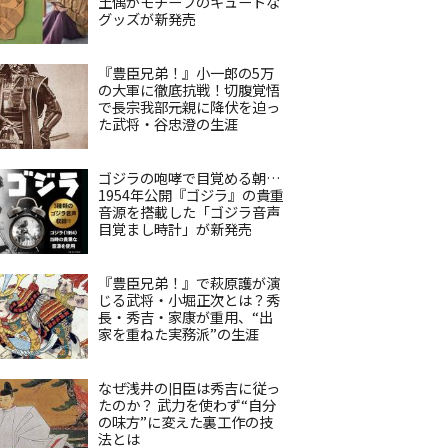
土偶がモチーフのキュートな
グッズが新発売
『豊臣兄弟！』小一郎の5万
の大軍に徹底抗戦！切腹覚悟
で長宗我部元親に降伏を迫っ
た武将・谷忠澄の生涯
ゴジラの咆哮で目覚める朝…
1954年公開『ゴジラ』の貴重
音源を搭載した「ゴジラ音声
目覚まし時計」が新発売
『豊臣兄弟！』で萩原護が演
じる武将・小堀正次とは？秀
長・秀吉・家康が重用、“出
家を重ねた実務派”の生涯
なぜ浅井の旧臣は秀吉に従っ
たのか？ 武力を使わず“自分
の味方”に変えた裏工作の技
法とは