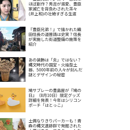
ほぼ創作？秀吉が溺愛、豊臣
家滅亡を背負わされた茶々
(井上和)の壮絶すぎる生涯
『豊臣兄弟！』で描かれた織
田信長の道普請は史実？信長
が実施した街道整備の施策を
紹介
あの装飾は「炎」ではない？
縄文時代の国宝・火焔型土
器、5000年前の人々が刻んだ
謎とデザインの秘密
鳩サブレーの豊島屋が『鳩の
日』（8月10日）限定グッズ
詳細を発表！今年はシリコン
ポーチ「はとっこ」
土偶なりきりパーカーも！青
森の縄文遺跡群で発掘された