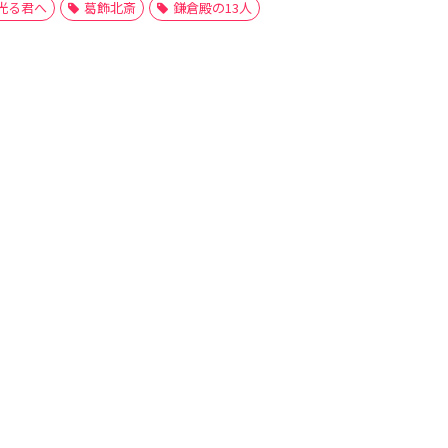
光る君へ
葛飾北斎
鎌倉殿の13人