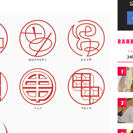
RAN
DA
2
1
2