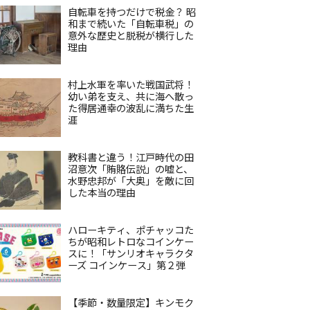
自転車を持つだけで税金？ 昭
和まで続いた「自転車税」の
意外な歴史と脱税が横行した
理由
村上水軍を率いた戦国武将！
幼い弟を支え、共に海へ散っ
た得居通幸の波乱に満ちた生
涯
教科書と違う！江戸時代の田
沼意次「賄賂伝説」の嘘と、
水野忠邦が「大奥」を敵に回
した本当の理由
ハローキティ、ポチャッコた
ちが昭和レトロなコインケー
スに！「サンリオキャラクタ
ーズ コインケース」第２弾
【季節・数量限定】キンモク