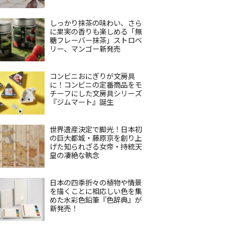
しっかり抹茶の味わい、さら
に果実の香りも楽しめる「無
糖フレーバー抹茶」ストロベ
リー、マンゴー新発売
コンビニおにぎりが文房具
に！コンビニの定番商品をモ
チーフにした文房具シリーズ
『ジムマート』誕生
世界遺産決定で脚光！日本初
の巨大都城・藤原京を創り上
げた知られざる女帝・持統天
皇の凄絶な執念
日本の四季折々の植物や情景
を描くことに相応しい色を集
めた水彩色鉛筆『色辞典』が
新発売！