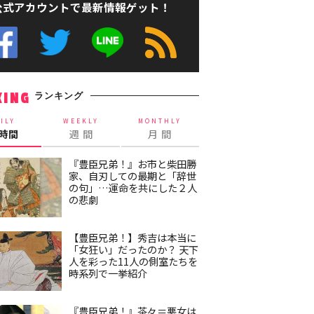
公式アカウントで最新情報ゲット！
ランキング
KING
ILY
WEEKLY
MONTHLY
4時間
週 間
月 間
『豊臣兄弟！』お市と柴田勝
家、自刃しての最期と「辞世
の句」…運命を共にした２人
の悲劇
【豊臣兄弟！】秀吉は本当に
「女狂い」だったのか？ 天下
人を彩った11人の側室たちを
時系列で一挙紹介
『豊臣兄弟！』茶々＝悪女は