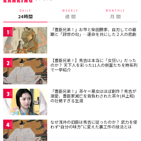
RANKING
DAILY
WEEKLY
MONTHLY
24時間
週 間
月 間
『豊臣兄弟！』お市と柴田勝家、自刃しての最
1
期と「辞世の句」…運命を共にした２人の悲劇
【豊臣兄弟！】秀吉は本当に「女狂い」だった
2
のか？ 天下人を彩った11人の側室たちを時系列
で一挙紹介
『豊臣兄弟！』茶々＝悪女はほぼ創作？秀吉が
3
溺愛、豊臣家滅亡を背負わされた茶々(井上和)
の壮絶すぎる生涯
なぜ浅井の旧臣は秀吉に従ったのか？ 武力を使
4
わず“自分の味方”に変えた裏工作の技法とは