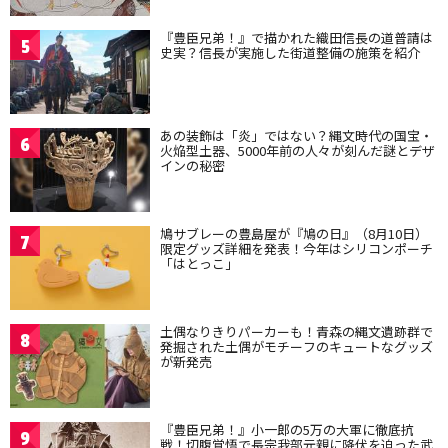
『豊臣兄弟！』で描かれた織田信長の道普請は
5
史実？信長が実施した街道整備の施策を紹介
あの装飾は「炎」ではない？縄文時代の国宝・
6
火焔型土器、5000年前の人々が刻んだ謎とデザ
インの秘密
鳩サブレーの豊島屋が『鳩の日』（8月10日）
7
限定グッズ詳細を発表！今年はシリコンポーチ
「はとっこ」
土偶なりきりパーカーも！青森の縄文遺跡群で
8
発掘された土偶がモチーフのキュートなグッズ
が新発売
『豊臣兄弟！』小一郎の5万の大軍に徹底抗
9
戦！切腹覚悟で長宗我部元親に降伏を迫った武