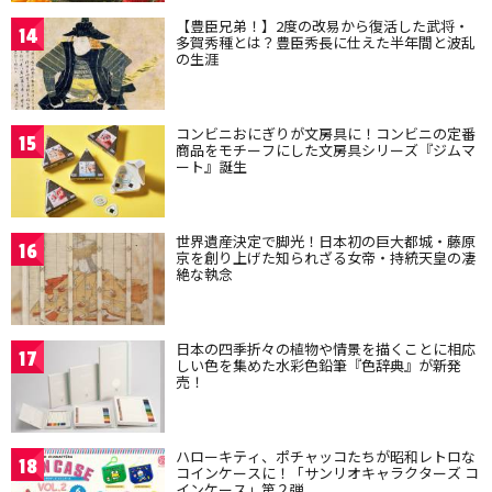
【豊臣兄弟！】2度の改易から復活した武将・
14
多賀秀種とは？豊臣秀長に仕えた半年間と波乱
の生涯
コンビニおにぎりが文房具に！コンビニの定番
15
商品をモチーフにした文房具シリーズ『ジムマ
ート』誕生
世界遺産決定で脚光！日本初の巨大都城・藤原
16
京を創り上げた知られざる女帝・持統天皇の凄
絶な執念
日本の四季折々の植物や情景を描くことに相応
17
しい色を集めた水彩色鉛筆『色辞典』が新発
売！
ハローキティ、ポチャッコたちが昭和レトロな
18
コインケースに！「サンリオキャラクターズ コ
インケース」第２弾