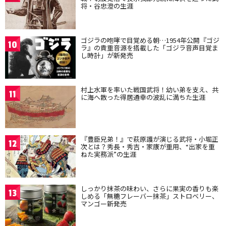
将・谷忠澄の生涯
ゴジラの咆哮で目覚める朝…1954年公開『ゴジ
10
ラ』の貴重音源を搭載した「ゴジラ音声目覚ま
し時計」が新発売
村上水軍を率いた戦国武将！幼い弟を支え、共
11
に海へ散った得居通幸の波乱に満ちた生涯
『豊臣兄弟！』で萩原護が演じる武将・小堀正
12
次とは？秀長・秀吉・家康が重用、“出家を重
ねた実務派”の生涯
しっかり抹茶の味わい、さらに果実の香りも楽
13
しめる「無糖フレーバー抹茶」ストロベリー、
マンゴー新発売