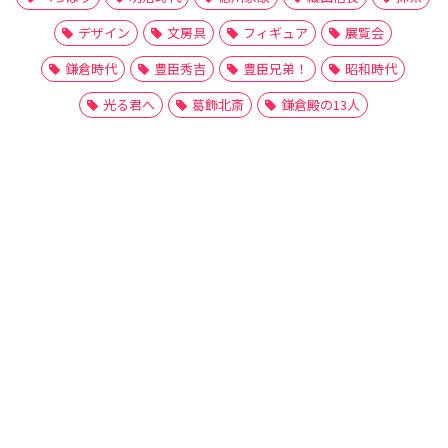
デザイン
文房具
フィギュア
展覧会
鎌倉時代
豊臣秀吉
豊臣兄弟！
昭和時代
光る君へ
葛飾北斎
鎌倉殿の13人