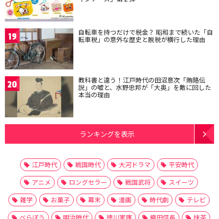
自転車を持つだけで税金？ 昭和まで続いた「自
19
転車税」の意外な歴史と脱税が横行した理由
教科書と違う！江戸時代の田沼意次「賄賂伝
20
説」の嘘と、水野忠邦が「大奥」を敵に回した
本当の理由
ランキングを表示
江戸時代
戦国時代
大河ドラマ
平安時代
アニメ
ロングセラー
戦国武将
スイーツ
雑学
お菓子
幕末
漫画
時代劇
テレビ
べらぼう
明治時代
徳川家康
織田信長
抹茶