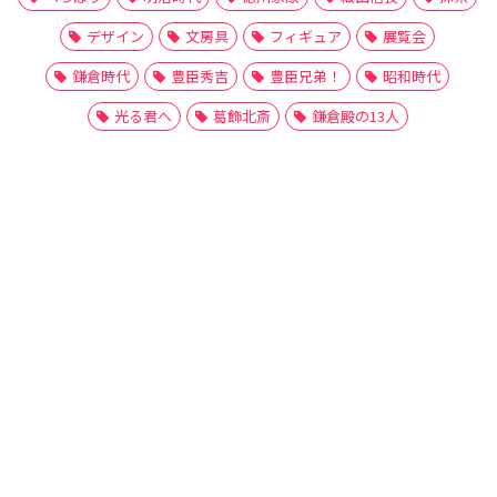
デザイン
文房具
フィギュア
展覧会
鎌倉時代
豊臣秀吉
豊臣兄弟！
昭和時代
光る君へ
葛飾北斎
鎌倉殿の13人