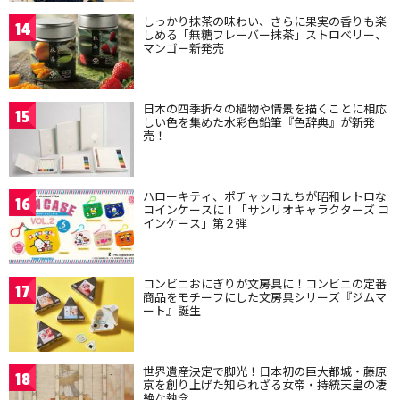
しっかり抹茶の味わい、さらに果実の香りも楽
14
しめる「無糖フレーバー抹茶」ストロベリー、
マンゴー新発売
日本の四季折々の植物や情景を描くことに相応
15
しい色を集めた水彩色鉛筆『色辞典』が新発
売！
ハローキティ、ポチャッコたちが昭和レトロな
16
コインケースに！「サンリオキャラクターズ コ
インケース」第２弾
コンビニおにぎりが文房具に！コンビニの定番
17
商品をモチーフにした文房具シリーズ『ジムマ
ート』誕生
世界遺産決定で脚光！日本初の巨大都城・藤原
18
京を創り上げた知られざる女帝・持統天皇の凄
絶な執念