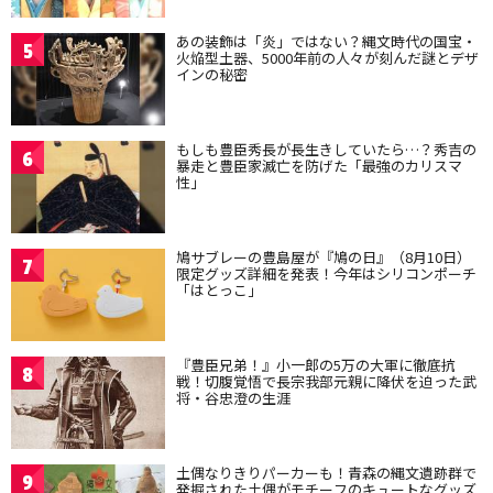
あの装飾は「炎」ではない？縄文時代の国宝・
5
火焔型土器、5000年前の人々が刻んだ謎とデザ
インの秘密
もしも豊臣秀長が長生きしていたら…？秀吉の
6
暴走と豊臣家滅亡を防げた「最強のカリスマ
性」
鳩サブレーの豊島屋が『鳩の日』（8月10日）
7
限定グッズ詳細を発表！今年はシリコンポーチ
「はとっこ」
『豊臣兄弟！』小一郎の5万の大軍に徹底抗
8
戦！切腹覚悟で長宗我部元親に降伏を迫った武
将・谷忠澄の生涯
土偶なりきりパーカーも！青森の縄文遺跡群で
9
発掘された土偶がモチーフのキュートなグッズ