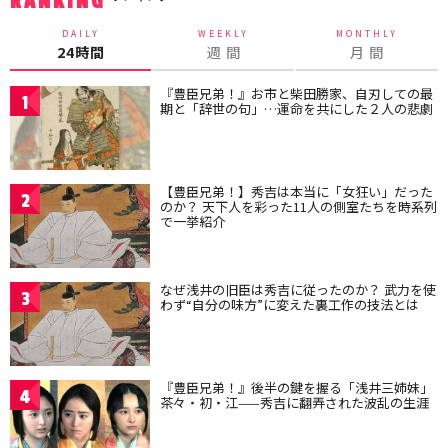
RANKING
DAILY
WEEKLY
MONTHLY
24時間
週 間
月 間
『豊臣兄弟！』お市と柴田勝家、自刃しての最
1
期と「辞世の句」…運命を共にした２人の悲劇
【豊臣兄弟！】秀吉は本当に「女狂い」だった
2
のか？ 天下人を彩った11人の側室たちを時系列
で一挙紹介
なぜ浅井の旧臣は秀吉に従ったのか？ 武力を使
3
わず“自分の味方”に変えた裏工作の技法とは
『豊臣兄弟！』後半の鍵を握る「浅井三姉妹」
4
茶々・初・江——秀吉に翻弄された波乱の生涯