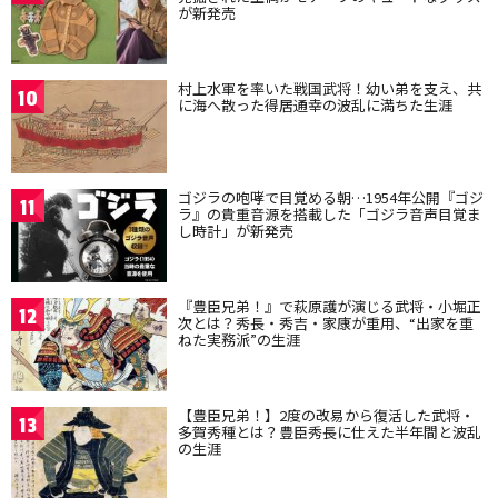
が新発売
村上水軍を率いた戦国武将！幼い弟を支え、共
10
に海へ散った得居通幸の波乱に満ちた生涯
ゴジラの咆哮で目覚める朝…1954年公開『ゴジ
11
ラ』の貴重音源を搭載した「ゴジラ音声目覚ま
し時計」が新発売
『豊臣兄弟！』で萩原護が演じる武将・小堀正
12
次とは？秀長・秀吉・家康が重用、“出家を重
ねた実務派”の生涯
【豊臣兄弟！】2度の改易から復活した武将・
13
多賀秀種とは？豊臣秀長に仕えた半年間と波乱
の生涯