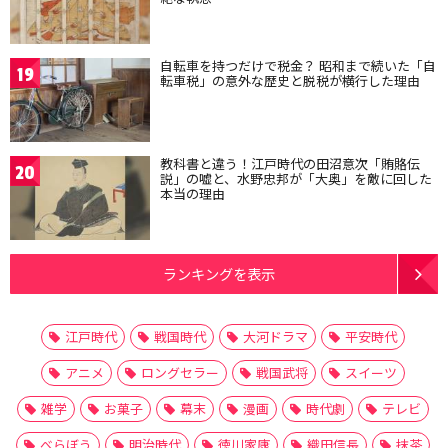
自転車を持つだけで税金？ 昭和まで続いた「自
19
転車税」の意外な歴史と脱税が横行した理由
教科書と違う！江戸時代の田沼意次「賄賂伝
20
説」の嘘と、水野忠邦が「大奥」を敵に回した
本当の理由
ランキングを表示
江戸時代
戦国時代
大河ドラマ
平安時代
アニメ
ロングセラー
戦国武将
スイーツ
雑学
お菓子
幕末
漫画
時代劇
テレビ
べらぼう
明治時代
徳川家康
織田信長
抹茶