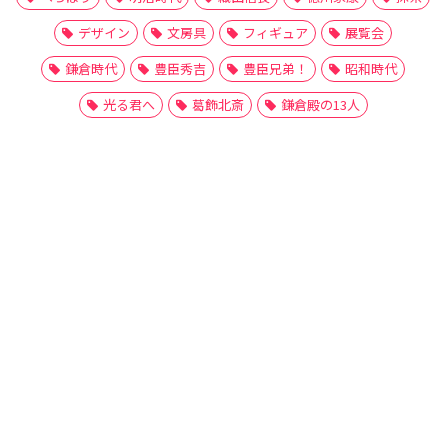
デザイン
文房具
フィギュア
展覧会
鎌倉時代
豊臣秀吉
豊臣兄弟！
昭和時代
光る君へ
葛飾北斎
鎌倉殿の13人