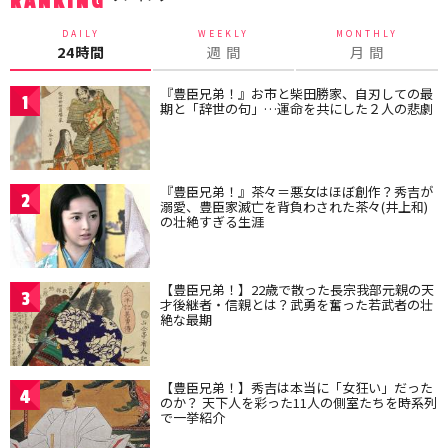
RANKING
DAILY
WEEKLY
MONTHLY
24時間
週 間
月 間
『豊臣兄弟！』お市と柴田勝家、自刃しての最
1
期と「辞世の句」…運命を共にした２人の悲劇
『豊臣兄弟！』茶々＝悪女はほぼ創作？秀吉が
2
溺愛、豊臣家滅亡を背負わされた茶々(井上和)
の壮絶すぎる生涯
【豊臣兄弟！】22歳で散った長宗我部元親の天
3
才後継者・信親とは？武勇を奮った若武者の壮
絶な最期
【豊臣兄弟！】秀吉は本当に「女狂い」だった
4
のか？ 天下人を彩った11人の側室たちを時系列
で一挙紹介