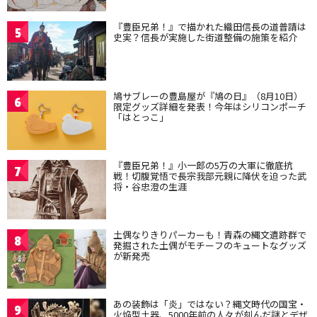
『豊臣兄弟！』で描かれた織田信長の道普請は
5
史実？信長が実施した街道整備の施策を紹介
鳩サブレーの豊島屋が『鳩の日』（8月10日）
6
限定グッズ詳細を発表！今年はシリコンポーチ
「はとっこ」
『豊臣兄弟！』小一郎の5万の大軍に徹底抗
7
戦！切腹覚悟で長宗我部元親に降伏を迫った武
将・谷忠澄の生涯
土偶なりきりパーカーも！青森の縄文遺跡群で
8
発掘された土偶がモチーフのキュートなグッズ
が新発売
あの装飾は「炎」ではない？縄文時代の国宝・
9
火焔型土器、5000年前の人々が刻んだ謎とデザ