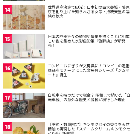
世界遺産決定で脚光！日本初の巨大都城・藤原
14
京を創り上げた知られざる女帝・持統天皇の凄
絶な執念
日本の四季折々の植物や情景を描くことに相応
15
しい色を集めた水彩色鉛筆『色辞典』が新発
売！
コンビニおにぎりが文房具に！コンビニの定番
16
商品をモチーフにした文房具シリーズ『ジムマ
ート』誕生
自転車を持つだけで税金？ 昭和まで続いた「自
17
転車税」の意外な歴史と脱税が横行した理由
【季節・数量限定】キンモクセイの香りを天然
18
精油で再現した「スチームクリーム キンモクセ
イ&茶」新登場