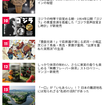
インの秘密
ゴジラの咆哮で目覚める朝…1954年公開『ゴジ
10
ラ』の貴重音源を搭載した「ゴジラ音声目覚ま
し時計」が新発売
『豊臣兄弟！』で萩原護が演じる武将・小堀正
11
次とは？秀長・秀吉・家康が重用、“出家を重
ねた実務派”の生涯
しっかり抹茶の味わい、さらに果実の香りも楽
12
しめる「無糖フレーバー抹茶」ストロベリー、
マンゴー新発売
「一口」が「いもあらい」！？ 日本の難読地名
13
には知られざる“名前の法則”があった