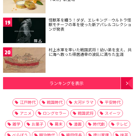
怪獣革を纏う！ダダ、エレキング…ウルトラ怪
19
獣モチーフの革を使った新アパレルコレクショ
ンが発表
村上水軍を率いた戦国武将！幼い弟を支え、共
20
に海へ散った得居通幸の波乱に満ちた生涯
ランキングを表示
江戸時代
戦国時代
大河ドラマ
平安時代
アニメ
ロングセラー
戦国武将
スイーツ
雑学
お菓子
幕末
漫画
時代劇
テレビ
べらぼう
明治時代
織田信長
徳川家康
抹茶