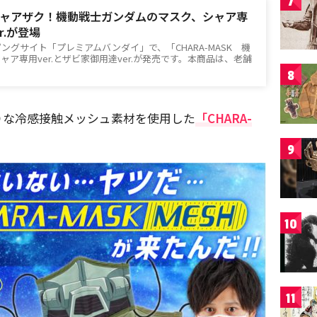
7
ャアザク！機動戦士ガンダムのマスク、シャア専
r.が登場
ングサイト「プレミアムバンダイ」で、「CHARA-MASK 機
ア専用ver.とザビ家御用達ver.が発売です。本商品は、老舗
8
りな冷感接触メッシュ素材を使用した
「CHARA-
9
10
11