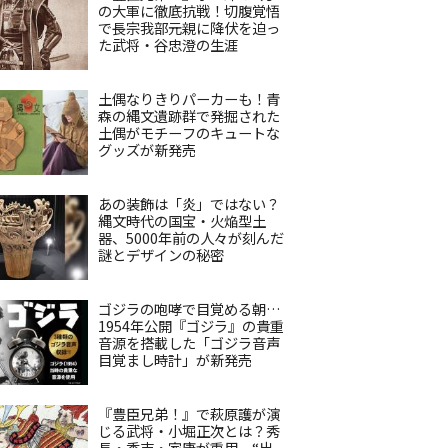
の大軍に徹底抗戦！切腹覚悟
で長宗我部元親に降伏を迫っ
た武将・谷忠澄の生涯
土偶なりきりパーカーも！青
森の縄文遺跡群で発掘された
土偶がモチーフのキュートな
グッズが新発売
あの装飾は「炎」ではない？
縄文時代の国宝・火焔型土
器、5000年前の人々が刻んだ
謎とデザインの秘密
ゴジラの咆哮で目覚める朝…
1954年公開『ゴジラ』の貴重
音源を搭載した「ゴジラ音声
目覚まし時計」が新発売
『豊臣兄弟！』で萩原護が演
じる武将・小堀正次とは？秀
長・秀吉・家康が重用、“出