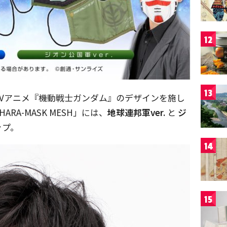
12
13
」はTVアニメ『機動戦士ガンダム』のデザインを施し
A-MASK MESH」には、
地球連邦軍ver.
と
ジ
ップ。
14
15