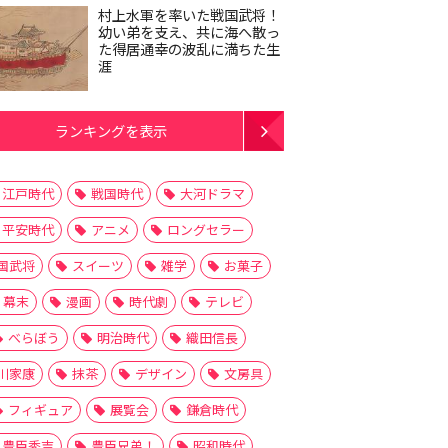
村上水軍を率いた戦国武将！
幼い弟を支え、共に海へ散っ
た得居通幸の波乱に満ちた生
涯
ランキングを表示
江戸時代
戦国時代
大河ドラマ
平安時代
アニメ
ロングセラー
国武将
スイーツ
雑学
お菓子
幕末
漫画
時代劇
テレビ
べらぼう
明治時代
織田信長
川家康
抹茶
デザイン
文房具
フィギュア
展覧会
鎌倉時代
豊臣秀吉
豊臣兄弟！
昭和時代