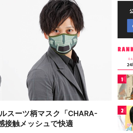
RAN
DA
2
1
2
スーツ柄マスク「CHARA-
！冷感接触メッシュで快適