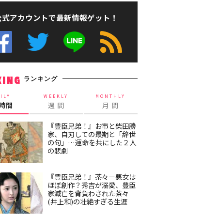
公式アカウントで最新情報ゲット！
ランキング
KING
ILY
WEEKLY
MONTHLY
4時間
週 間
月 間
『豊臣兄弟！』お市と柴田勝
家、自刃しての最期と「辞世
の句」…運命を共にした２人
の悲劇
『豊臣兄弟！』茶々＝悪女は
ほぼ創作？秀吉が溺愛、豊臣
家滅亡を背負わされた茶々
(井上和)の壮絶すぎる生涯