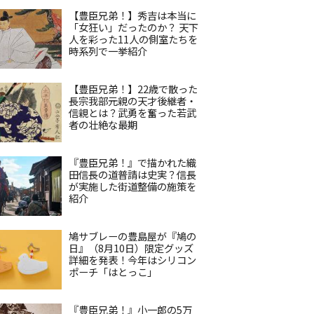
【豊臣兄弟！】秀吉は本当に
「女狂い」だったのか？ 天下
人を彩った11人の側室たちを
時系列で一挙紹介
【豊臣兄弟！】22歳で散った
長宗我部元親の天才後継者・
信親とは？武勇を奮った若武
者の壮絶な最期
『豊臣兄弟！』で描かれた織
田信長の道普請は史実？信長
が実施した街道整備の施策を
紹介
鳩サブレーの豊島屋が『鳩の
日』（8月10日）限定グッズ
詳細を発表！今年はシリコン
ポーチ「はとっこ」
『豊臣兄弟！』小一郎の5万