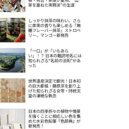
家を重ねた実務派”の生涯
しっかり抹茶の味わい、さら
に果実の香りも楽しめる「無
糖フレーバー抹茶」ストロベ
リー、マンゴー新発売
「一口」が「いもあら
い」！？ 日本の難読地名には
知られざる“名前の法則”があ
った
世界遺産決定で脚光！日本初
の巨大都城・藤原京を創り上
げた知られざる女帝・持統天
皇の凄絶な執念
日本の四季折々の植物や情景
を描くことに相応しい色を集
めた水彩色鉛筆『色辞典』が
新発売！