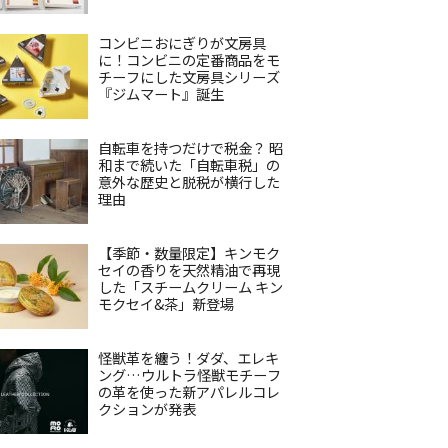
コンビニおにぎりが文房具
に！コンビニの定番商品をモ
チーフにした文房具シリーズ
『ジムマート』誕生
自転車を持つだけで税金？ 昭
和まで続いた「自転車税」の
意外な歴史と脱税が横行した
理由
【季節・数量限定】キンモク
セイの香りを天然精油で再現
した「スチームクリーム キン
モクセイ&茶」新登場
怪獣革を纏う！ダダ、エレキ
ング…ウルトラ怪獣モチーフ
の革を使った新アパレルコレ
クションが発表