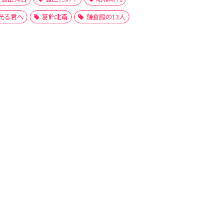
光る君へ
葛飾北斎
鎌倉殿の13人