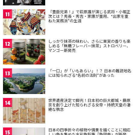
『豊臣兄弟！』で萩原護が演じる武将・小堀正
11
次とは？秀長・秀吉・家康が重用、“出家を重
ねた実務派”の生涯
しっかり抹茶の味わい、さらに果実の香りも楽
12
しめる「無糖フレーバー抹茶」ストロベリー、
マンゴー新発売
「一口」が「いもあらい」！？ 日本の難読地名
13
には知られざる“名前の法則”があった
世界遺産決定で脚光！日本初の巨大都城・藤原
14
京を創り上げた知られざる女帝・持統天皇の凄
絶な執念
日本の四季折々の植物や情景を描くことに相応
15
しい色を集めた水彩色鉛筆『色辞典』が新発