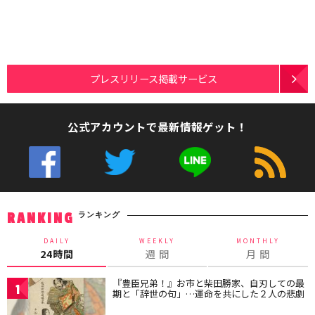
プレスリリース掲載サービス
公式アカウントで最新情報ゲット！
ランキング
RANKING
DAILY
WEEKLY
MONTHLY
24時間
週 間
月 間
『豊臣兄弟！』お市と柴田勝家、自刃しての最
1
期と「辞世の句」…運命を共にした２人の悲劇