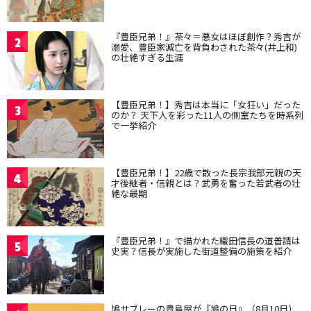
『豊臣兄弟！』茶々＝悪女はほぼ創作？秀吉が
2
溺愛、豊臣家滅亡を背負わされた茶々(井上和)
の壮絶すぎる生涯
【豊臣兄弟！】秀吉は本当に「女狂い」だった
3
のか？ 天下人を彩った11人の側室たちを時系列
で一挙紹介
【豊臣兄弟！】22歳で散った長宗我部元親の天
4
才後継者・信親とは？武勇を奮った若武者の壮
絶な最期
『豊臣兄弟！』で描かれた織田信長の道普請は
5
史実？信長が実施した街道整備の施策を紹介
鳩サブレーの豊島屋が『鳩の日』（8月10日）