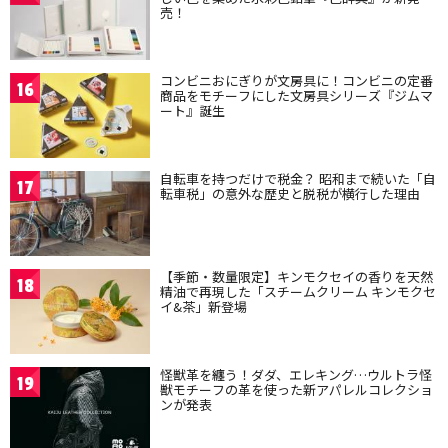
売！
コンビニおにぎりが文房具に！コンビニの定番
16
商品をモチーフにした文房具シリーズ『ジムマ
ート』誕生
自転車を持つだけで税金？ 昭和まで続いた「自
17
転車税」の意外な歴史と脱税が横行した理由
【季節・数量限定】キンモクセイの香りを天然
18
精油で再現した「スチームクリーム キンモクセ
イ&茶」新登場
怪獣革を纏う！ダダ、エレキング…ウルトラ怪
19
獣モチーフの革を使った新アパレルコレクショ
ンが発表