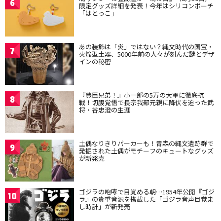
6
限定グッズ詳細を発表！今年はシリコンポーチ
「はとっこ」
あの装飾は「炎」ではない？縄文時代の国宝・
7
火焔型土器、5000年前の人々が刻んだ謎とデザ
インの秘密
『豊臣兄弟！』小一郎の5万の大軍に徹底抗
8
戦！切腹覚悟で長宗我部元親に降伏を迫った武
将・谷忠澄の生涯
土偶なりきりパーカーも！青森の縄文遺跡群で
9
発掘された土偶がモチーフのキュートなグッズ
が新発売
ゴジラの咆哮で目覚める朝…1954年公開『ゴジ
10
ラ』の貴重音源を搭載した「ゴジラ音声目覚ま
し時計」が新発売