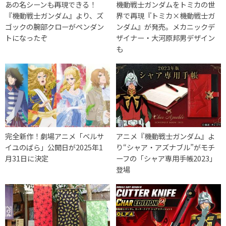
あの名シーンも再現できる！
機動戦士ガンダムをトミカの世
『機動戦士ガンダム』より、ズ
界で再現『トミカ×機動戦士ガ
ゴックの腕部クローがペンダン
ンダム』が発売。メカニックデ
トになったぞ
ザイナー・大河原邦男デザイン
も
完全新作！劇場アニメ「ベルサ
アニメ『機動戦士ガンダム』よ
イユのばら」公開日が2025年1
り“シャア・アズナブル”がモチ
月31日に決定
ーフの「シャア専用手帳2023」
登場