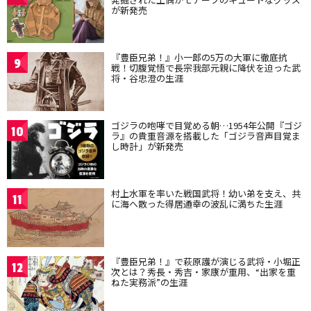
が新発売
『豊臣兄弟！』小一郎の5万の大軍に徹底抗
9
戦！切腹覚悟で長宗我部元親に降伏を迫った武
将・谷忠澄の生涯
ゴジラの咆哮で目覚める朝…1954年公開『ゴジ
10
ラ』の貴重音源を搭載した「ゴジラ音声目覚ま
し時計」が新発売
村上水軍を率いた戦国武将！幼い弟を支え、共
11
に海へ散った得居通幸の波乱に満ちた生涯
『豊臣兄弟！』で萩原護が演じる武将・小堀正
12
次とは？秀長・秀吉・家康が重用、“出家を重
ねた実務派”の生涯