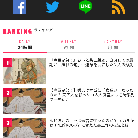
ランキング
RANKING
DAILY
WEEKLY
MONTHLY
24時間
週 間
月 間
『豊臣兄弟！』お市と柴田勝家、自刃しての最
1
期と「辞世の句」…運命を共にした２人の悲劇
【豊臣兄弟！】秀吉は本当に「女狂い」だった
2
のか？ 天下人を彩った11人の側室たちを時系列
で一挙紹介
なぜ浅井の旧臣は秀吉に従ったのか？ 武力を使
3
わず“自分の味方”に変えた裏工作の技法とは