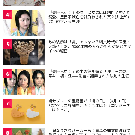
『豊臣兄弟！』茶々＝悪女はほぼ創作？秀吉が
4
溺愛、豊臣家滅亡を背負わされた茶々(井上和)
の壮絶すぎる生涯
あの装飾は「炎」ではない？縄文時代の国宝・
5
火焔型土器、5000年前の人々が刻んだ謎とデザ
インの秘密
『豊臣兄弟！』後半の鍵を握る「浅井三姉妹」
6
茶々・初・江——秀吉に翻弄された波乱の生涯
鳩サブレーの豊島屋が『鳩の日』（8月10日）
7
限定グッズ詳細を発表！今年はシリコンポーチ
「はとっこ」
土偶なりきりパーカーも！青森の縄文遺跡群で
8
発掘された土偶がモチーフのキュートなグッズ