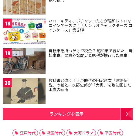
絶な執念
ハローキティ、ポチャッコたちが昭和レトロな
18
コインケースに！「サンリオキャラクターズ コ
インケース」第２弾
自転車を持つだけで税金？ 昭和まで続いた「自
19
転車税」の意外な歴史と脱税が横行した理由
教科書と違う！江戸時代の田沼意次「賄賂伝
20
説」の嘘と、水野忠邦が「大奥」を敵に回した
本当の理由
ランキングを表示
江戸時代
戦国時代
大河ドラマ
平安時代