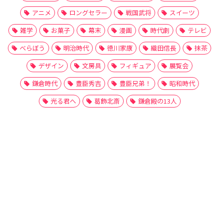
アニメ
ロングセラー
戦国武将
スイーツ
雑学
お菓子
幕末
漫画
時代劇
テレビ
べらぼう
明治時代
徳川家康
織田信長
抹茶
デザイン
文房具
フィギュア
展覧会
鎌倉時代
豊臣秀吉
豊臣兄弟！
昭和時代
光る君へ
葛飾北斎
鎌倉殿の13人