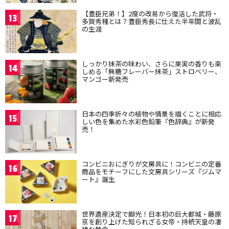
【豊臣兄弟！】2度の改易から復活した武将・
13
多賀秀種とは？豊臣秀長に仕えた半年間と波乱
の生涯
しっかり抹茶の味わい、さらに果実の香りも楽
14
しめる「無糖フレーバー抹茶」ストロベリー、
マンゴー新発売
日本の四季折々の植物や情景を描くことに相応
15
しい色を集めた水彩色鉛筆『色辞典』が新発
売！
コンビニおにぎりが文房具に！コンビニの定番
16
商品をモチーフにした文房具シリーズ『ジムマ
ート』誕生
世界遺産決定で脚光！日本初の巨大都城・藤原
17
京を創り上げた知られざる女帝・持統天皇の凄