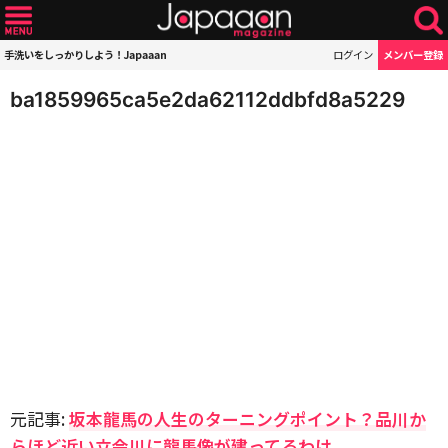
手洗いをしっかりしよう！Japaaan
ログイン
メンバー登録
ba1859965ca5e2da62112ddbfd8a5229
元記事:
坂本龍馬の人生のターニングポイント？品川か
らほど近い立会川に龍馬像が建ってるわけ