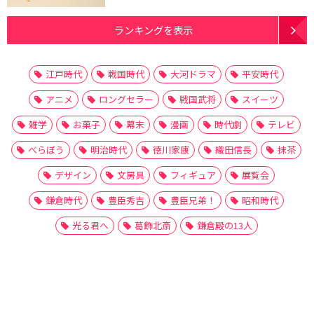
ランキングを表示
江戸時代
戦国時代
大河ドラマ
平安時代
アニメ
ロングセラー
戦国武将
スイーツ
雑学
お菓子
幕末
漫画
時代劇
テレビ
べらぼう
明治時代
徳川家康
織田信長
抹茶
デザイン
文房具
フィギュア
展覧会
鎌倉時代
豊臣秀吉
豊臣兄弟！
昭和時代
光る君へ
葛飾北斎
鎌倉殿の13人