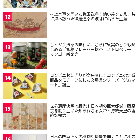
村上水軍を率いた戦国武将！幼い弟を支え、共
12
に海へ散った得居通幸の波乱に満ちた生涯
しっかり抹茶の味わい、さらに果実の香りも楽
13
しめる「無糖フレーバー抹茶」ストロベリー、
マンゴー新発売
コンビニおにぎりが文房具に！コンビニの定番
14
商品をモチーフにした文房具シリーズ『ジムマ
ート』誕生
世界遺産決定で脚光！日本初の巨大都城・藤原
15
京を創り上げた知られざる女帝・持統天皇の凄
絶な執念
日本の四季折々の植物や情景を描くことに相応
16