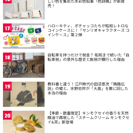
しい色を集めた水彩色鉛筆『色辞典』が新発
売！
ハローキティ、ポチャッコたちが昭和レトロな
17
コインケースに！「サンリオキャラクターズ コ
インケース」第２弾
自転車を持つだけで税金？ 昭和まで続いた「自
18
転車税」の意外な歴史と脱税が横行した理由
教科書と違う！江戸時代の田沼意次「賄賂伝
19
説」の嘘と、水野忠邦が「大奥」を敵に回した
本当の理由
【季節・数量限定】キンモクセイの香りを天然
20
精油で再現した「スチームクリーム キンモクセ
イ&茶」新登場