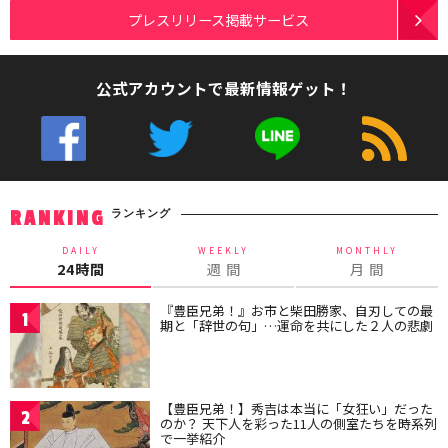
プレスリリース掲載サービス
公式アカウントで最新情報ゲット！
ランキング
RANKING
DAILY
WEEKLY
MONTHLY
24時間
週 間
月 間
『豊臣兄弟！』お市と柴田勝家、自刃しての最
1
期と「辞世の句」…運命を共にした２人の悲劇
【豊臣兄弟！】秀吉は本当に「女狂い」だった
2
のか？ 天下人を彩った11人の側室たちを時系列
で一挙紹介