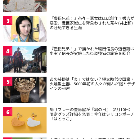
『豊臣兄弟！』茶々＝悪女はほぼ創作？秀吉が
3
溺愛、豊臣家滅亡を背負わされた茶々(井上和)
の壮絶すぎる生涯
『豊臣兄弟！』で描かれた織田信長の道普請は
4
史実？信長が実施した街道整備の施策を紹介
あの装飾は「炎」ではない？縄文時代の国宝・
5
火焔型土器、5000年前の人々が刻んだ謎とデザ
インの秘密
鳩サブレーの豊島屋が『鳩の日』（8月10日）
6
限定グッズ詳細を発表！今年はシリコンポーチ
「はとっこ」