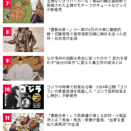
土偶なりきりパーカーも！青森の縄文遺跡群で
7
発掘された土偶がモチーフのキュートなグッズ
が新発売
『豊臣兄弟！』小一郎の5万の大軍に徹底抗
8
戦！切腹覚悟で長宗我部元親に降伏を迫った武
将・谷忠澄の生涯
なぜ浅井の旧臣は秀吉に従ったのか？ 武力を使
9
わず“自分の味方”に変えた裏工作の技法とは
ゴジラの咆哮で目覚める朝…1954年公開『ゴジ
10
ラ』の貴重音源を搭載した「ゴジラ音声目覚ま
し時計」が新発売
『豊臣兄弟！』で萩原護が演じる武将・小堀正
11
次とは？秀長・秀吉・家康が重用、“出家を重
ねた実務派”の生涯