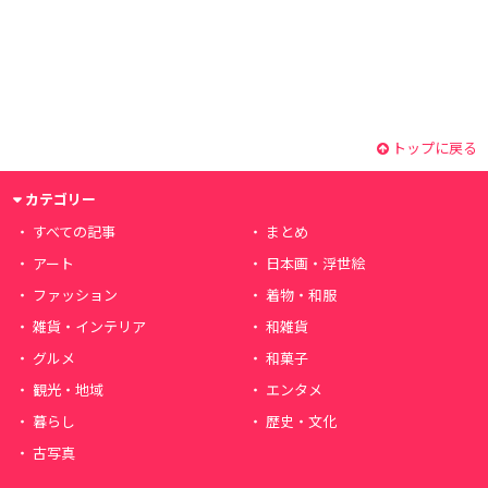
トップに戻る
カテゴリー
すべての記事
まとめ
アート
日本画・浮世絵
ファッション
着物・和服
雑貨・インテリア
和雑貨
グルメ
和菓子
観光・地域
エンタメ
暮らし
歴史・文化
古写真