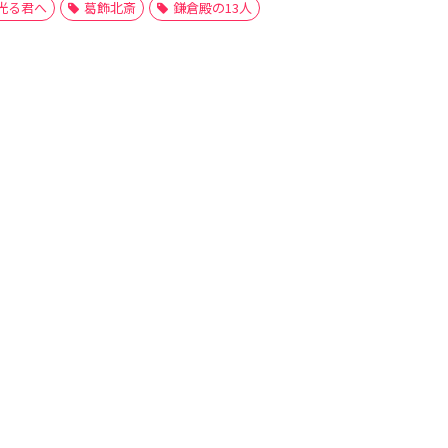
光る君へ
葛飾北斎
鎌倉殿の13人