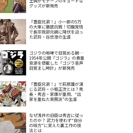
土偶がモチーフのキュートな
グッズが新発売
『豊臣兄弟！』小一郎の5万
の大軍に徹底抗戦！切腹覚悟
で長宗我部元親に降伏を迫っ
た武将・谷忠澄の生涯
ゴジラの咆哮で目覚める朝…
1954年公開『ゴジラ』の貴重
音源を搭載した「ゴジラ音声
目覚まし時計」が新発売
『豊臣兄弟！』で萩原護が演
じる武将・小堀正次とは？秀
長・秀吉・家康が重用、“出
家を重ねた実務派”の生涯
なぜ浅井の旧臣は秀吉に従っ
たのか？ 武力を使わず“自分
の味方”に変えた裏工作の技
法とは