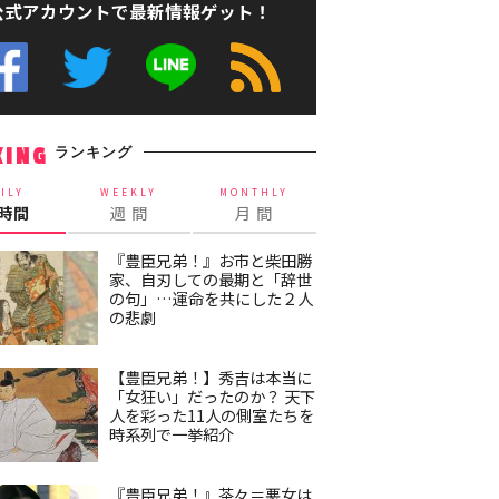
公式アカウントで最新情報ゲット！
ランキング
KING
ILY
WEEKLY
MONTHLY
4時間
週 間
月 間
『豊臣兄弟！』お市と柴田勝
家、自刃しての最期と「辞世
の句」…運命を共にした２人
の悲劇
【豊臣兄弟！】秀吉は本当に
「女狂い」だったのか？ 天下
人を彩った11人の側室たちを
時系列で一挙紹介
『豊臣兄弟！』茶々＝悪女は