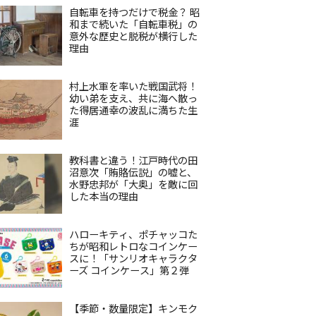
自転車を持つだけで税金？ 昭
和まで続いた「自転車税」の
意外な歴史と脱税が横行した
理由
村上水軍を率いた戦国武将！
幼い弟を支え、共に海へ散っ
た得居通幸の波乱に満ちた生
涯
教科書と違う！江戸時代の田
沼意次「賄賂伝説」の嘘と、
水野忠邦が「大奥」を敵に回
した本当の理由
ハローキティ、ポチャッコた
ちが昭和レトロなコインケー
スに！「サンリオキャラクタ
ーズ コインケース」第２弾
【季節・数量限定】キンモク