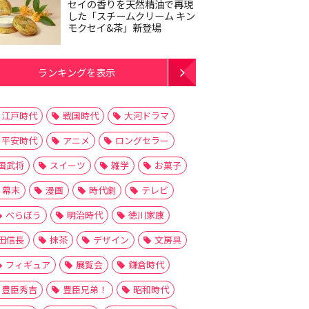
セイの香りを天然精油で再現
した「スチームクリーム キン
モクセイ&茶」新登場
ランキングを表示
江戸時代
戦国時代
大河ドラマ
平安時代
アニメ
ロングセラー
国武将
スイーツ
雑学
お菓子
幕末
漫画
時代劇
テレビ
べらぼう
明治時代
徳川家康
田信長
抹茶
デザイン
文房具
フィギュア
展覧会
鎌倉時代
豊臣秀吉
豊臣兄弟！
昭和時代