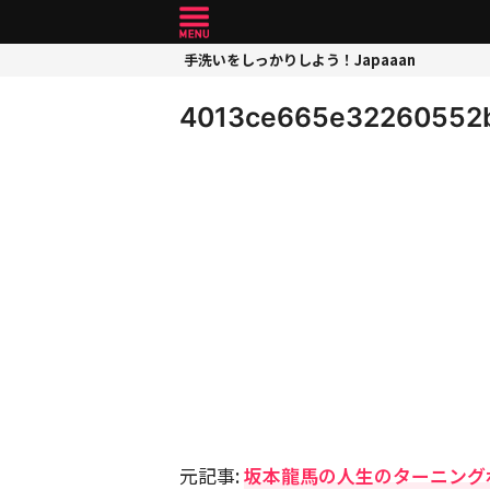
手洗いをしっかりしよう！Japaaan
4013ce665e32260552
元記事:
坂本龍馬の人生のターニング