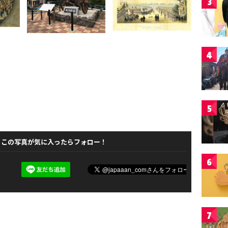
3
4
5
この写真が気に入ったらフォロー！
6
7