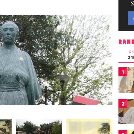
RAN
DA
2
1
2