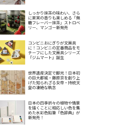
しっかり抹茶の味わい、さら
に果実の香りも楽しめる「無
糖フレーバー抹茶」ストロベ
リー、マンゴー新発売
コンビニおにぎりが文房具
に！コンビニの定番商品をモ
チーフにした文房具シリーズ
『ジムマート』誕生
世界遺産決定で脚光！日本初
の巨大都城・藤原京を創り上
げた知られざる女帝・持統天
皇の凄絶な執念
日本の四季折々の植物や情景
を描くことに相応しい色を集
めた水彩色鉛筆『色辞典』が
新発売！