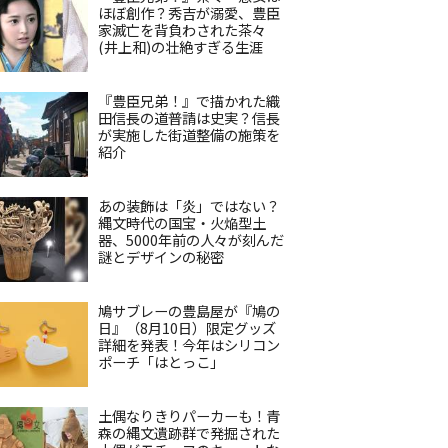
ほぼ創作？秀吉が溺愛、豊臣
家滅亡を背負わされた茶々
(井上和)の壮絶すぎる生涯
『豊臣兄弟！』で描かれた織
田信長の道普請は史実？信長
が実施した街道整備の施策を
紹介
あの装飾は「炎」ではない？
縄文時代の国宝・火焔型土
器、5000年前の人々が刻んだ
謎とデザインの秘密
鳩サブレーの豊島屋が『鳩の
日』（8月10日）限定グッズ
詳細を発表！今年はシリコン
ポーチ「はとっこ」
土偶なりきりパーカーも！青
森の縄文遺跡群で発掘された