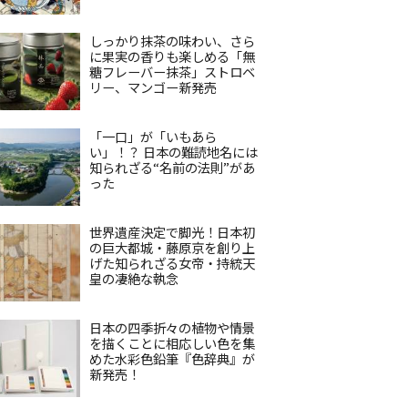
しっかり抹茶の味わい、さら
に果実の香りも楽しめる「無
糖フレーバー抹茶」ストロベ
リー、マンゴー新発売
「一口」が「いもあら
い」！？ 日本の難読地名には
知られざる“名前の法則”があ
った
世界遺産決定で脚光！日本初
の巨大都城・藤原京を創り上
げた知られざる女帝・持統天
皇の凄絶な執念
日本の四季折々の植物や情景
を描くことに相応しい色を集
めた水彩色鉛筆『色辞典』が
新発売！