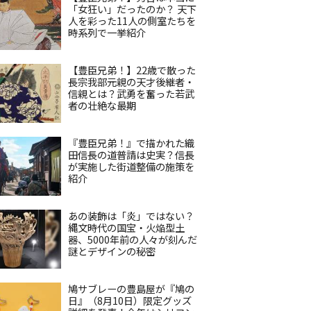
「女狂い」だったのか？ 天下
人を彩った11人の側室たちを
時系列で一挙紹介
【豊臣兄弟！】22歳で散った
長宗我部元親の天才後継者・
信親とは？武勇を奮った若武
者の壮絶な最期
『豊臣兄弟！』で描かれた織
田信長の道普請は史実？信長
が実施した街道整備の施策を
紹介
あの装飾は「炎」ではない？
縄文時代の国宝・火焔型土
器、5000年前の人々が刻んだ
謎とデザインの秘密
鳩サブレーの豊島屋が『鳩の
日』（8月10日）限定グッズ