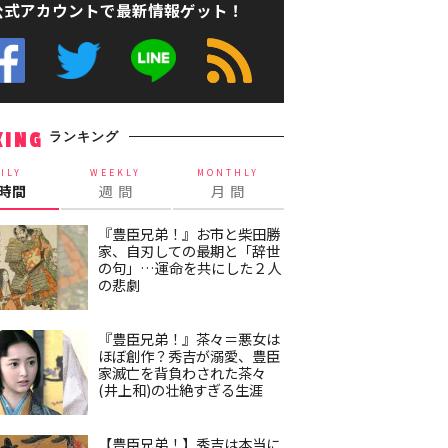
公式アカウントで最新情報ゲット！
ランキング
KING
ILY
WEEKLY
MONTHLY
4時間
週 間
月 間
『豊臣兄弟！』お市と柴田勝
家、自刃しての最期と「辞世
の句」…運命を共にした２人
の悲劇
『豊臣兄弟！』茶々＝悪女は
ほぼ創作？秀吉が溺愛、豊臣
家滅亡を背負わされた茶々
(井上和)の壮絶すぎる生涯
【豊臣兄弟！】秀吉は本当に