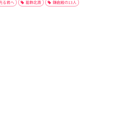
光る君へ
葛飾北斎
鎌倉殿の13人