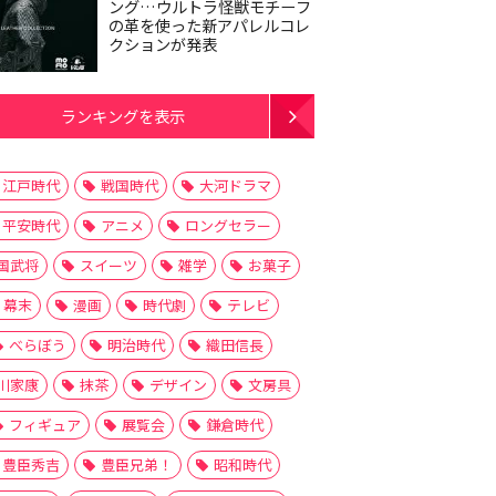
ング…ウルトラ怪獣モチーフ
の革を使った新アパレルコレ
クションが発表
ランキングを表示
江戸時代
戦国時代
大河ドラマ
平安時代
アニメ
ロングセラー
国武将
スイーツ
雑学
お菓子
幕末
漫画
時代劇
テレビ
べらぼう
明治時代
織田信長
川家康
抹茶
デザイン
文房具
フィギュア
展覧会
鎌倉時代
豊臣秀吉
豊臣兄弟！
昭和時代