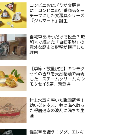
コンビニおにぎりが文房具
に！コンビニの定番商品をモ
チーフにした文房具シリーズ
『ジムマート』誕生
自転車を持つだけで税金？ 昭
和まで続いた「自転車税」の
意外な歴史と脱税が横行した
理由
【季節・数量限定】キンモク
セイの香りを天然精油で再現
した「スチームクリーム キン
モクセイ&茶」新登場
村上水軍を率いた戦国武将！
幼い弟を支え、共に海へ散っ
た得居通幸の波乱に満ちた生
涯
怪獣革を纏う！ダダ、エレキ