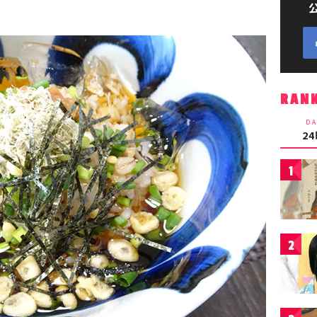
RAN
DA
2
1
2