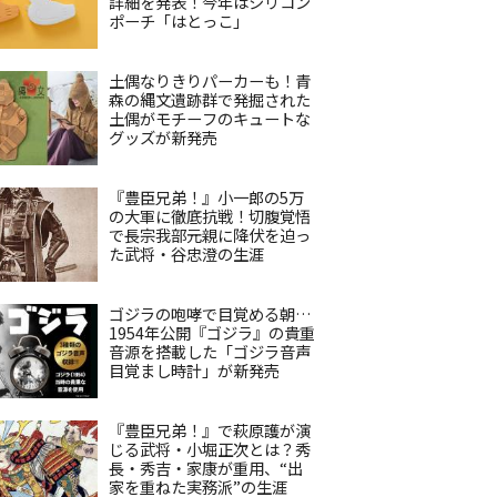
詳細を発表！今年はシリコン
ポーチ「はとっこ」
土偶なりきりパーカーも！青
森の縄文遺跡群で発掘された
土偶がモチーフのキュートな
グッズが新発売
『豊臣兄弟！』小一郎の5万
の大軍に徹底抗戦！切腹覚悟
で長宗我部元親に降伏を迫っ
た武将・谷忠澄の生涯
ゴジラの咆哮で目覚める朝…
1954年公開『ゴジラ』の貴重
音源を搭載した「ゴジラ音声
目覚まし時計」が新発売
『豊臣兄弟！』で萩原護が演
じる武将・小堀正次とは？秀
長・秀吉・家康が重用、“出
家を重ねた実務派”の生涯