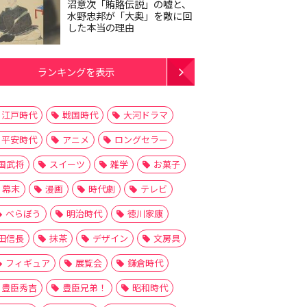
沼意次「賄賂伝説」の嘘と、
水野忠邦が「大奥」を敵に回
した本当の理由
ランキングを表示
江戸時代
戦国時代
大河ドラマ
平安時代
アニメ
ロングセラー
国武将
スイーツ
雑学
お菓子
幕末
漫画
時代劇
テレビ
べらぼう
明治時代
徳川家康
田信長
抹茶
デザイン
文房具
フィギュア
展覧会
鎌倉時代
豊臣秀吉
豊臣兄弟！
昭和時代