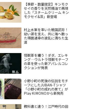
【季節・数量限定】キンモク
セイの香りを天然精油で再現
した「スチームクリーム キン
モクセイ&茶」新登場
村上水軍を率いた戦国武将！
幼い弟を支え、共に海へ散っ
た得居通幸の波乱に満ちた生
涯
怪獣革を纏う！ダダ、エレキ
ング…ウルトラ怪獣モチーフ
の革を使った新アパレルコレ
クションが発表
小野小町の死後の伝説をモチ
ーフにしたJUBAN-Tシャツ
「小野小町の成れの果て」が
Play KIMONOから新発売
教科書と違う！江戸時代の田