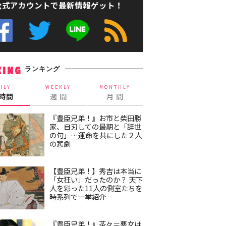
公式アカウントで最新情報ゲット！
ランキング
KING
ILY
WEEKLY
MONTHLY
4時間
週 間
月 間
『豊臣兄弟！』お市と柴田勝
家、自刃しての最期と「辞世
の句」…運命を共にした２人
の悲劇
【豊臣兄弟！】秀吉は本当に
「女狂い」だったのか？ 天下
人を彩った11人の側室たちを
時系列で一挙紹介
『豊臣兄弟！』茶々＝悪女は