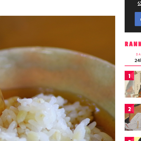
RAN
DA
2
1
2