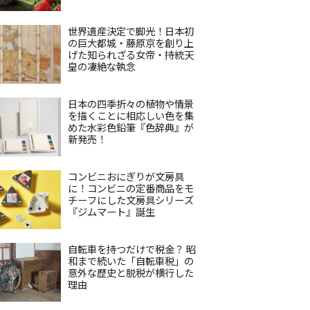
世界遺産決定で脚光！日本初
の巨大都城・藤原京を創り上
げた知られざる女帝・持統天
皇の凄絶な執念
日本の四季折々の植物や情景
を描くことに相応しい色を集
めた水彩色鉛筆『色辞典』が
新発売！
コンビニおにぎりが文房具
に！コンビニの定番商品をモ
チーフにした文房具シリーズ
『ジムマート』誕生
自転車を持つだけで税金？ 昭
和まで続いた「自転車税」の
意外な歴史と脱税が横行した
理由