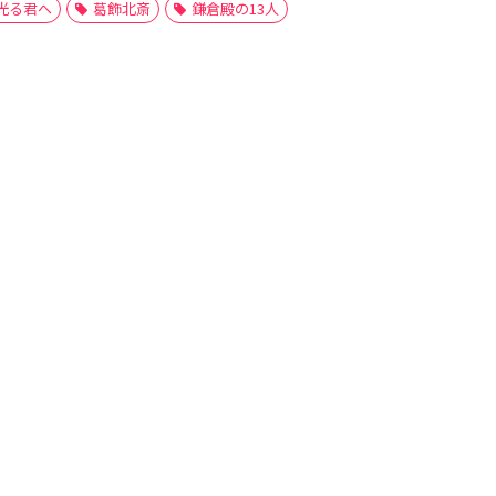
光る君へ
葛飾北斎
鎌倉殿の13人