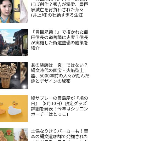
ほぼ創作？秀吉が溺愛、豊臣
家滅亡を背負わされた茶々
(井上和)の壮絶すぎる生涯
『豊臣兄弟！』で描かれた織
田信長の道普請は史実？信長
が実施した街道整備の施策を
紹介
あの装飾は「炎」ではない？
縄文時代の国宝・火焔型土
器、5000年前の人々が刻んだ
謎とデザインの秘密
鳩サブレーの豊島屋が『鳩の
日』（8月10日）限定グッズ
詳細を発表！今年はシリコン
ポーチ「はとっこ」
土偶なりきりパーカーも！青
森の縄文遺跡群で発掘された