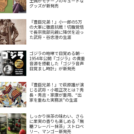
土偶がモチーフのキュートな
グッズが新発売
『豊臣兄弟！』小一郎の5万
の大軍に徹底抗戦！切腹覚悟
で長宗我部元親に降伏を迫っ
た武将・谷忠澄の生涯
ゴジラの咆哮で目覚める朝…
1954年公開『ゴジラ』の貴重
音源を搭載した「ゴジラ音声
目覚まし時計」が新発売
『豊臣兄弟！』で萩原護が演
じる武将・小堀正次とは？秀
長・秀吉・家康が重用、“出
家を重ねた実務派”の生涯
しっかり抹茶の味わい、さら
に果実の香りも楽しめる「無
糖フレーバー抹茶」ストロベ
リー、マンゴー新発売