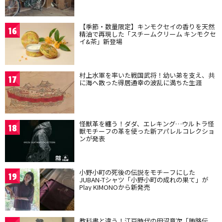
【季節・数量限定】キンモクセイの香りを天然
16
精油で再現した「スチームクリーム キンモクセ
イ&茶」新登場
村上水軍を率いた戦国武将！幼い弟を支え、共
17
に海へ散った得居通幸の波乱に満ちた生涯
怪獣革を纏う！ダダ、エレキング…ウルトラ怪
18
獣モチーフの革を使った新アパレルコレクショ
ンが発表
小野小町の死後の伝説をモチーフにした
19
JUBAN-Tシャツ「小野小町の成れの果て」が
Play KIMONOから新発売
教科書と違う！江戸時代の田沼意次「賄賂伝