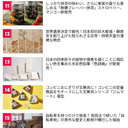
しっかり抹茶の味わい、さらに果実の香りも楽
11
しめる「無糖フレーバー抹茶」ストロベリー、
マンゴー新発売
世界遺産決定で脚光！日本初の巨大都城・藤原
12
京を創り上げた知られざる女帝・持統天皇の凄
絶な執念
日本の四季折々の植物や情景を描くことに相応
13
しい色を集めた水彩色鉛筆『色辞典』が新発
売！
コンビニおにぎりが文房具に！コンビニの定番
14
商品をモチーフにした文房具シリーズ『ジムマ
ート』誕生
自転車を持つだけで税金？ 昭和まで続いた「自
15
転車税」の意外な歴史と脱税が横行した理由