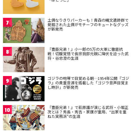
土偶なりきりパーカーも！青森の縄文遺跡群で
7
発掘された土偶がモチーフのキュートなグッズ
が新発売
『豊臣兄弟！』小一郎の5万の大軍に徹底抗
8
戦！切腹覚悟で長宗我部元親に降伏を迫った武
将・谷忠澄の生涯
ゴジラの咆哮で目覚める朝…1954年公開『ゴジ
9
ラ』の貴重音源を搭載した「ゴジラ音声目覚ま
し時計」が新発売
『豊臣兄弟！』で萩原護が演じる武将・小堀正
10
次とは？秀長・秀吉・家康が重用、“出家を重
ねた実務派”の生涯