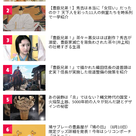
【豊臣兄弟！】秀吉は本当に「女狂い」だった
2
のか？ 天下人を彩った11人の側室たちを時系列
で一挙紹介
『豊臣兄弟！』茶々＝悪女はほぼ創作？秀吉が
3
溺愛、豊臣家滅亡を背負わされた茶々(井上和)
の壮絶すぎる生涯
『豊臣兄弟！』で描かれた織田信長の道普請は
4
史実？信長が実施した街道整備の施策を紹介
あの装飾は「炎」ではない？縄文時代の国宝・
5
火焔型土器、5000年前の人々が刻んだ謎とデザ
インの秘密
鳩サブレーの豊島屋が『鳩の日』（8月10日）
6
限定グッズ詳細を発表！今年はシリコンポーチ
「はとっこ」