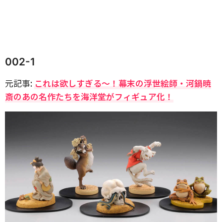
002-1
元記事:
これは欲しすぎる〜！幕末の浮世絵師・河鍋暁
斎のあの名作たちを海洋堂がフィギュア化！