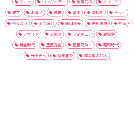
アニメ
ロングセラー
戦国武将
スイーツ
雑学
お菓子
幕末
漫画
時代劇
テレビ
べらぼう
明治時代
織田信長
徳川家康
抹茶
デザイン
文房具
フィギュア
展覧会
鎌倉時代
豊臣秀吉
豊臣兄弟！
昭和時代
光る君へ
葛飾北斎
鎌倉殿の13人