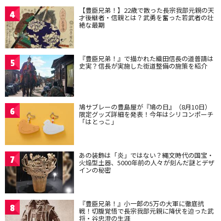
【豊臣兄弟！】22歳で散った長宗我部元親の天
4
才後継者・信親とは？武勇を奮った若武者の壮
絶な最期
『豊臣兄弟！』で描かれた織田信長の道普請は
5
史実？信長が実施した街道整備の施策を紹介
鳩サブレーの豊島屋が『鳩の日』（8月10日）
6
限定グッズ詳細を発表！今年はシリコンポーチ
「はとっこ」
あの装飾は「炎」ではない？縄文時代の国宝・
7
火焔型土器、5000年前の人々が刻んだ謎とデザ
インの秘密
『豊臣兄弟！』小一郎の5万の大軍に徹底抗
8
戦！切腹覚悟で長宗我部元親に降伏を迫った武
将・谷忠澄の生涯