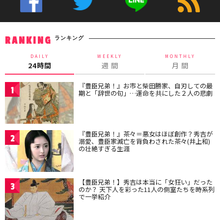
ランキング
RANKING
DAILY
WEEKLY
MONTHLY
24時間
週 間
月 間
『豊臣兄弟！』お市と柴田勝家、自刃しての最
1
期と「辞世の句」…運命を共にした２人の悲劇
『豊臣兄弟！』茶々＝悪女はほぼ創作？秀吉が
2
溺愛、豊臣家滅亡を背負わされた茶々(井上和)
の壮絶すぎる生涯
【豊臣兄弟！】秀吉は本当に「女狂い」だった
3
のか？ 天下人を彩った11人の側室たちを時系列
で一挙紹介