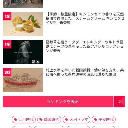
【季節・数量限定】キンモクセイの香りを天然
18
精油で再現した「スチームクリーム キンモクセ
イ&茶」新登場
怪獣革を纏う！ダダ、エレキング…ウルトラ怪
19
獣モチーフの革を使った新アパレルコレクショ
ンが発表
村上水軍を率いた戦国武将！幼い弟を支え、共
20
に海へ散った得居通幸の波乱に満ちた生涯
ランキングを表示
江戸時代
戦国時代
大河ドラマ
平安時代