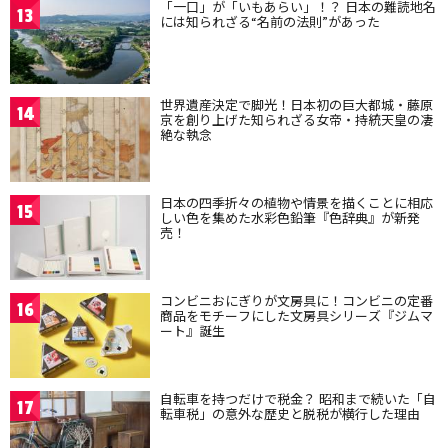
「一口」が「いもあらい」！？ 日本の難読地名
13
には知られざる“名前の法則”があった
世界遺産決定で脚光！日本初の巨大都城・藤原
14
京を創り上げた知られざる女帝・持統天皇の凄
絶な執念
日本の四季折々の植物や情景を描くことに相応
15
しい色を集めた水彩色鉛筆『色辞典』が新発
売！
コンビニおにぎりが文房具に！コンビニの定番
16
商品をモチーフにした文房具シリーズ『ジムマ
ート』誕生
自転車を持つだけで税金？ 昭和まで続いた「自
17
転車税」の意外な歴史と脱税が横行した理由