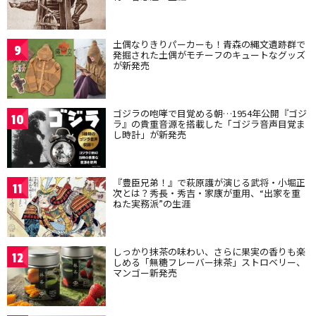
土偶なりきりパーカーも！青森の縄文遺跡群で
9
発掘された土偶がモチーフのキュートなグッズ
が新発売
ゴジラの咆哮で目覚める朝…1954年公開『ゴジ
10
ラ』の貴重音源を搭載した「ゴジラ音声目覚ま
し時計」が新発売
『豊臣兄弟！』で萩原護が演じる武将・小堀正
11
次とは？秀長・秀吉・家康が重用、“出家を重
ねた実務派”の生涯
しっかり抹茶の味わい、さらに果実の香りも楽
12
しめる「無糖フレーバー抹茶」ストロベリー、
マンゴー新発売