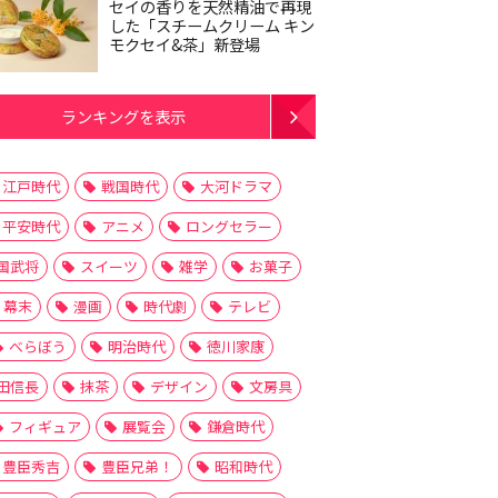
セイの香りを天然精油で再現
した「スチームクリーム キン
モクセイ&茶」新登場
ランキングを表示
江戸時代
戦国時代
大河ドラマ
平安時代
アニメ
ロングセラー
国武将
スイーツ
雑学
お菓子
幕末
漫画
時代劇
テレビ
べらぼう
明治時代
徳川家康
田信長
抹茶
デザイン
文房具
フィギュア
展覧会
鎌倉時代
豊臣秀吉
豊臣兄弟！
昭和時代