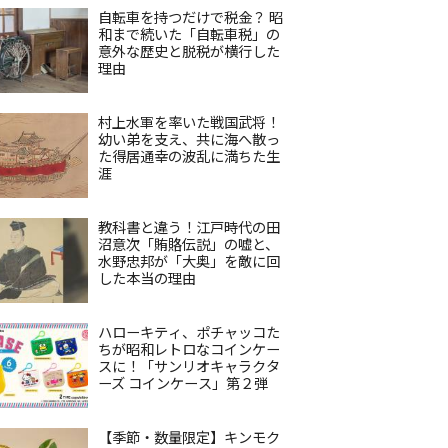
自転車を持つだけで税金？ 昭
和まで続いた「自転車税」の
意外な歴史と脱税が横行した
理由
村上水軍を率いた戦国武将！
幼い弟を支え、共に海へ散っ
た得居通幸の波乱に満ちた生
涯
教科書と違う！江戸時代の田
沼意次「賄賂伝説」の嘘と、
水野忠邦が「大奥」を敵に回
した本当の理由
ハローキティ、ポチャッコた
ちが昭和レトロなコインケー
スに！「サンリオキャラクタ
ーズ コインケース」第２弾
【季節・数量限定】キンモク