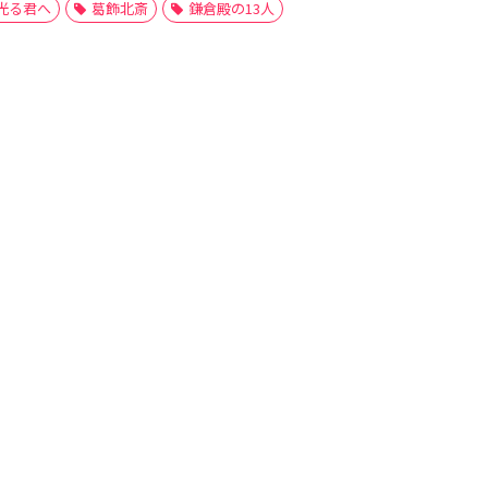
光る君へ
葛飾北斎
鎌倉殿の13人