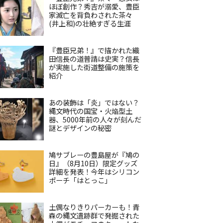
ほぼ創作？秀吉が溺愛、豊臣
家滅亡を背負わされた茶々
(井上和)の壮絶すぎる生涯
『豊臣兄弟！』で描かれた織
田信長の道普請は史実？信長
が実施した街道整備の施策を
紹介
あの装飾は「炎」ではない？
縄文時代の国宝・火焔型土
器、5000年前の人々が刻んだ
謎とデザインの秘密
鳩サブレーの豊島屋が『鳩の
日』（8月10日）限定グッズ
詳細を発表！今年はシリコン
ポーチ「はとっこ」
土偶なりきりパーカーも！青
森の縄文遺跡群で発掘された