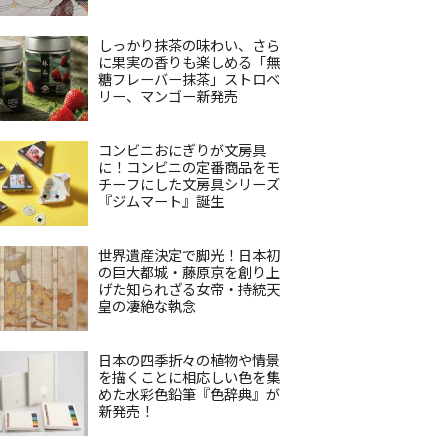
しっかり抹茶の味わい、さら
に果実の香りも楽しめる「無
糖フレーバー抹茶」ストロベ
リー、マンゴー新発売
コンビニおにぎりが文房具
に！コンビニの定番商品をモ
チーフにした文房具シリーズ
『ジムマート』誕生
世界遺産決定で脚光！日本初
の巨大都城・藤原京を創り上
げた知られざる女帝・持統天
皇の凄絶な執念
日本の四季折々の植物や情景
を描くことに相応しい色を集
めた水彩色鉛筆『色辞典』が
新発売！