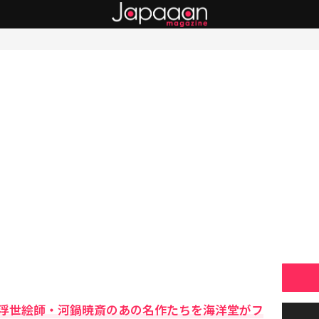
浮世絵師・河鍋暁斎のあの名作たちを海洋堂がフ