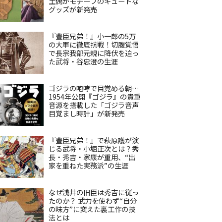
土偶がモチーフのキュートな
グッズが新発売
『豊臣兄弟！』小一郎の5万
の大軍に徹底抗戦！切腹覚悟
で長宗我部元親に降伏を迫っ
た武将・谷忠澄の生涯
ゴジラの咆哮で目覚める朝…
1954年公開『ゴジラ』の貴重
音源を搭載した「ゴジラ音声
目覚まし時計」が新発売
『豊臣兄弟！』で萩原護が演
じる武将・小堀正次とは？秀
長・秀吉・家康が重用、“出
家を重ねた実務派”の生涯
なぜ浅井の旧臣は秀吉に従っ
たのか？ 武力を使わず“自分
の味方”に変えた裏工作の技
法とは