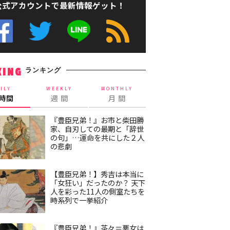
公式アカウントで最新情報ゲット！
ランキング
KING
ILY
WEEKLY
MONTHLY
4時間
週 間
月 間
『豊臣兄弟！』お市と柴田勝
家、自刃しての最期と「辞世
の句」…運命を共にした２人
の悲劇
【豊臣兄弟！】秀吉は本当に
「女狂い」だったのか？ 天下
人を彩った11人の側室たちを
時系列で一挙紹介
『豊臣兄弟！』茶々＝悪女は