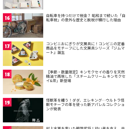
自転車を持つだけで税金？ 昭和まで続いた「自
16
転車税」の意外な歴史と脱税が横行した理由
コンビニおにぎりが文房具に！コンビニの定番
17
商品をモチーフにした文房具シリーズ『ジムマ
ート』誕生
【季節・数量限定】キンモクセイの香りを天然
18
精油で再現した「スチームクリーム キンモクセ
イ&茶」新登場
怪獣革を纏う！ダダ、エレキング…ウルトラ怪
19
獣モチーフの革を使った新アパレルコレクショ
ンが発表
村上水軍を率いた戦国武将！幼い弟を支え、共