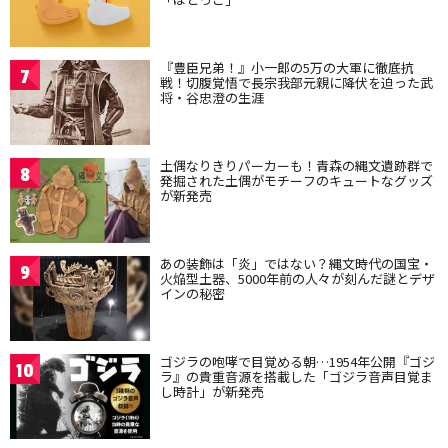
『豊臣兄弟！』小一郎の5万の大軍に徹底抗
7
戦！切腹覚悟で長宗我部元親に降伏を迫った武
将・谷忠澄の生涯
土偶なりきりパーカーも！青森の縄文遺跡群で
8
発掘された土偶がモチーフのキュートなグッズ
が新発売
あの装飾は「炎」ではない？縄文時代の国宝・
9
火焔型土器、5000年前の人々が刻んだ謎とデザ
インの秘密
ゴジラの咆哮で目覚める朝…1954年公開『ゴジ
10
ラ』の貴重音源を搭載した「ゴジラ音声目覚ま
し時計」が新発売