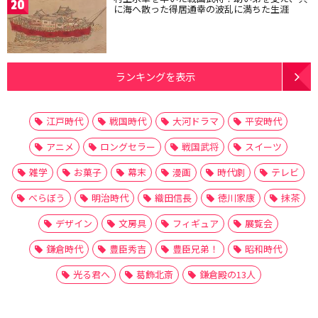
20
に海へ散った得居通幸の波乱に満ちた生涯
ランキングを表示
江戸時代
戦国時代
大河ドラマ
平安時代
アニメ
ロングセラー
戦国武将
スイーツ
雑学
お菓子
幕末
漫画
時代劇
テレビ
べらぼう
明治時代
織田信長
徳川家康
抹茶
デザイン
文房具
フィギュア
展覧会
鎌倉時代
豊臣秀吉
豊臣兄弟！
昭和時代
光る君へ
葛飾北斎
鎌倉殿の13人