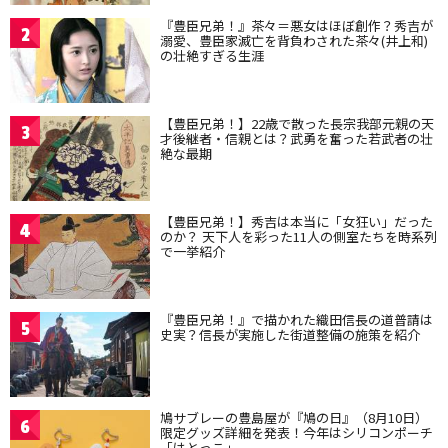
『豊臣兄弟！』茶々＝悪女はほぼ創作？秀吉が
2
溺愛、豊臣家滅亡を背負わされた茶々(井上和)
の壮絶すぎる生涯
【豊臣兄弟！】22歳で散った長宗我部元親の天
3
才後継者・信親とは？武勇を奮った若武者の壮
絶な最期
【豊臣兄弟！】秀吉は本当に「女狂い」だった
4
のか？ 天下人を彩った11人の側室たちを時系列
で一挙紹介
『豊臣兄弟！』で描かれた織田信長の道普請は
5
史実？信長が実施した街道整備の施策を紹介
鳩サブレーの豊島屋が『鳩の日』（8月10日）
6
限定グッズ詳細を発表！今年はシリコンポーチ
「はとっこ」