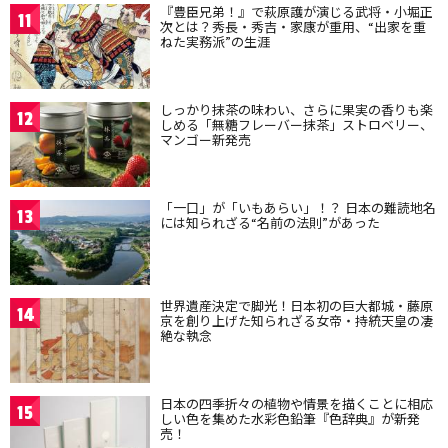
『豊臣兄弟！』で萩原護が演じる武将・小堀正
11
次とは？秀長・秀吉・家康が重用、“出家を重
ねた実務派”の生涯
しっかり抹茶の味わい、さらに果実の香りも楽
12
しめる「無糖フレーバー抹茶」ストロベリー、
マンゴー新発売
「一口」が「いもあらい」！？ 日本の難読地名
13
には知られざる“名前の法則”があった
世界遺産決定で脚光！日本初の巨大都城・藤原
14
京を創り上げた知られざる女帝・持統天皇の凄
絶な執念
日本の四季折々の植物や情景を描くことに相応
15
しい色を集めた水彩色鉛筆『色辞典』が新発
売！