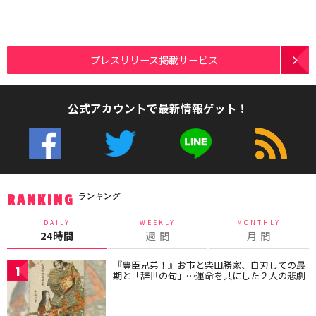
プレスリリース掲載サービス
公式アカウントで最新情報ゲット！
ランキング
RANKING
DAILY
WEEKLY
MONTHLY
24時間
週 間
月 間
『豊臣兄弟！』お市と柴田勝家、自刃しての最
1
期と「辞世の句」…運命を共にした２人の悲劇