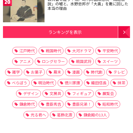
20
説」の嘘と、水野忠邦が「大奥」を敵に回した
本当の理由
ランキングを表示
江戸時代
戦国時代
大河ドラマ
平安時代
アニメ
ロングセラー
戦国武将
スイーツ
雑学
お菓子
幕末
漫画
時代劇
テレビ
べらぼう
明治時代
徳川家康
織田信長
抹茶
デザイン
文房具
フィギュア
展覧会
鎌倉時代
豊臣秀吉
豊臣兄弟！
昭和時代
光る君へ
葛飾北斎
鎌倉殿の13人