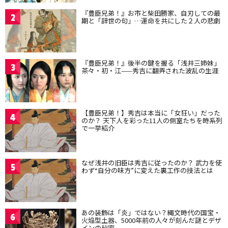
『豊臣兄弟！』お市と柴田勝家、自刃しての最
2
期と「辞世の句」…運命を共にした２人の悲劇
『豊臣兄弟！』後半の鍵を握る「浅井三姉妹」
3
茶々・初・江——秀吉に翻弄された波乱の生涯
【豊臣兄弟！】秀吉は本当に「女狂い」だった
4
のか？ 天下人を彩った11人の側室たちを時系列
で一挙紹介
なぜ浅井の旧臣は秀吉に従ったのか？ 武力を使
5
わず“自分の味方”に変えた裏工作の技法とは
あの装飾は「炎」ではない？縄文時代の国宝・
6
火焔型土器、5000年前の人々が刻んだ謎とデザ
インの秘密