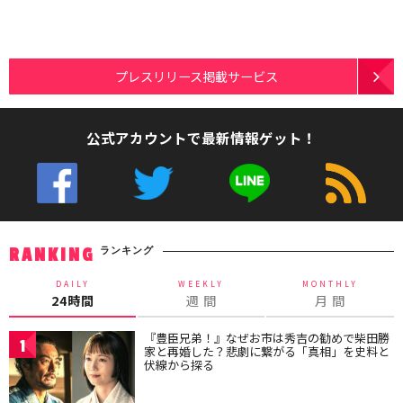
プレスリリース掲載サービス
公式アカウントで最新情報ゲット！
ランキング
RANKING
DAILY
WEEKLY
MONTHLY
24時間
週 間
月 間
『豊臣兄弟！』なぜお市は秀吉の勧めで柴田勝
1
家と再婚した？悲劇に繋がる「真相」を史料と
伏線から探る