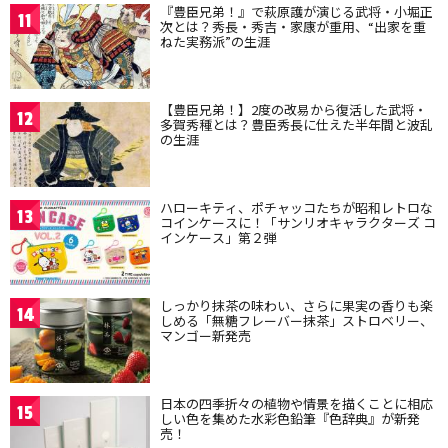
『豊臣兄弟！』で萩原護が演じる武将・小堀正
11
次とは？秀長・秀吉・家康が重用、“出家を重
ねた実務派”の生涯
【豊臣兄弟！】2度の改易から復活した武将・
12
多賀秀種とは？豊臣秀長に仕えた半年間と波乱
の生涯
ハローキティ、ポチャッコたちが昭和レトロな
13
コインケースに！「サンリオキャラクターズ コ
インケース」第２弾
しっかり抹茶の味わい、さらに果実の香りも楽
14
しめる「無糖フレーバー抹茶」ストロベリー、
マンゴー新発売
日本の四季折々の植物や情景を描くことに相応
15
しい色を集めた水彩色鉛筆『色辞典』が新発
売！