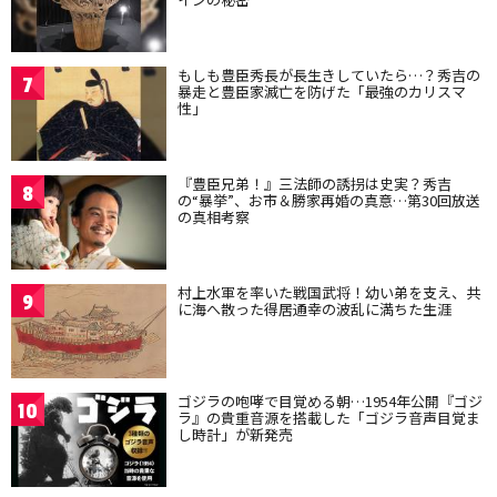
もしも豊臣秀長が長生きしていたら…？秀吉の
7
暴走と豊臣家滅亡を防げた「最強のカリスマ
性」
『豊臣兄弟！』三法師の誘拐は史実？秀吉
8
の“暴挙”、お市＆勝家再婚の真意…第30回放送
の真相考察
村上水軍を率いた戦国武将！幼い弟を支え、共
9
に海へ散った得居通幸の波乱に満ちた生涯
ゴジラの咆哮で目覚める朝…1954年公開『ゴジ
10
ラ』の貴重音源を搭載した「ゴジラ音声目覚ま
し時計」が新発売