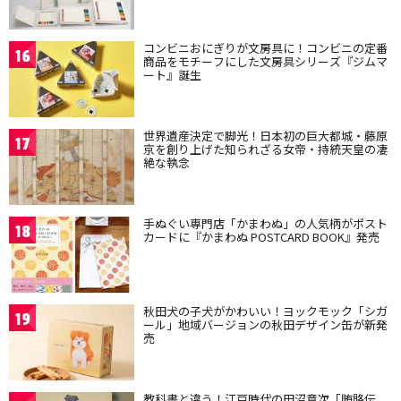
コンビニおにぎりが文房具に！コンビニの定番
16
商品をモチーフにした文房具シリーズ『ジムマ
ート』誕生
世界遺産決定で脚光！日本初の巨大都城・藤原
17
京を創り上げた知られざる女帝・持統天皇の凄
絶な執念
手ぬぐい専門店「かまわぬ」の人気柄がポスト
18
カードに『かまわぬ POSTCARD BOOK』発売
秋田犬の子犬がかわいい！ヨックモック「シガ
19
ール」地域バージョンの秋田デザイン缶が新発
売
教科書と違う！江戸時代の田沼意次「賄賂伝