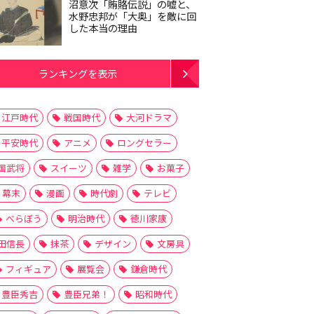
沼意次「賄賂伝説」の嘘と、
水野忠邦が「大奥」を敵に回
した本当の理由
ランキングを表示
江戸時代
戦国時代
大河ドラマ
平安時代
アニメ
ロングセラー
国武将
スイーツ
雑学
お菓子
幕末
漫画
時代劇
テレビ
べらぼう
明治時代
徳川家康
田信長
抹茶
デザイン
文房具
フィギュア
展覧会
鎌倉時代
豊臣秀吉
豊臣兄弟！
昭和時代