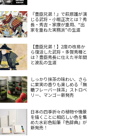
『豊臣兄弟！』で萩原護が演
じる武将・小堀正次とは？秀
長・秀吉・家康が重用、“出
家を重ねた実務派”の生涯
【豊臣兄弟！】2度の改易か
ら復活した武将・多賀秀種と
は？豊臣秀長に仕えた半年間
と波乱の生涯
しっかり抹茶の味わい、さら
に果実の香りも楽しめる「無
糖フレーバー抹茶」ストロベ
リー、マンゴー新発売
日本の四季折々の植物や情景
を描くことに相応しい色を集
めた水彩色鉛筆『色辞典』が
新発売！