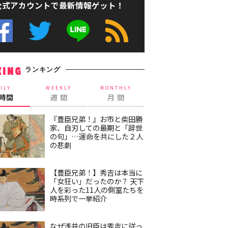
公式アカウントで最新情報ゲット！
ランキング
KING
ILY
WEEKLY
MONTHLY
4時間
週 間
月 間
『豊臣兄弟！』お市と柴田勝
家、自刃しての最期と「辞世
の句」…運命を共にした２人
の悲劇
【豊臣兄弟！】秀吉は本当に
「女狂い」だったのか？ 天下
人を彩った11人の側室たちを
時系列で一挙紹介
なぜ浅井の旧臣は秀吉に従っ