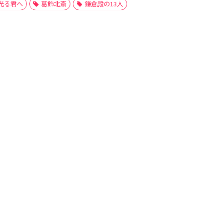
光る君へ
葛飾北斎
鎌倉殿の13人