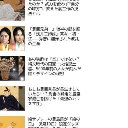
たのか？ 武力を使わず“自分
の味方”に変えた裏工作の技
法とは
『豊臣兄弟！』後半の鍵を握
る「浅井三姉妹」茶々・初・
江——秀吉に翻弄された波乱
の生涯
あの装飾は「炎」ではない？
縄文時代の国宝・火焔型土
器、5000年前の人々が刻んだ
謎とデザインの秘密
もしも豊臣秀長が長生きして
いたら…？秀吉の暴走と豊臣
家滅亡を防げた「最強のカリ
スマ性」
鳩サブレーの豊島屋が『鳩の
日』（8月10日）限定グッズ