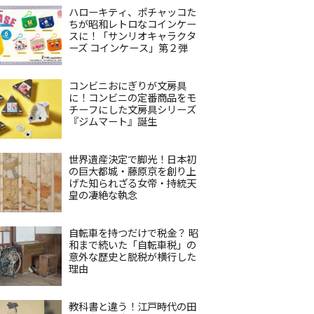
ハローキティ、ポチャッコた
ちが昭和レトロなコインケー
スに！「サンリオキャラクタ
ーズ コインケース」第２弾
コンビニおにぎりが文房具
に！コンビニの定番商品をモ
チーフにした文房具シリーズ
『ジムマート』誕生
世界遺産決定で脚光！日本初
の巨大都城・藤原京を創り上
げた知られざる女帝・持統天
皇の凄絶な執念
自転車を持つだけで税金？ 昭
和まで続いた「自転車税」の
意外な歴史と脱税が横行した
理由
教科書と違う！江戸時代の田