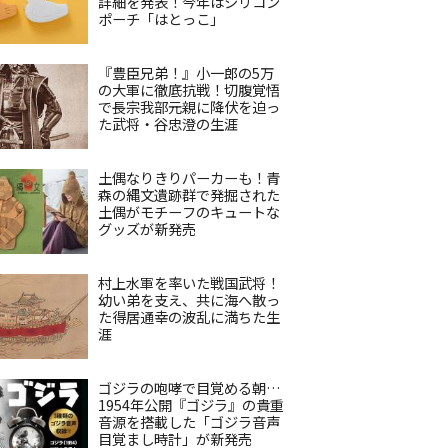
詳細を発表！今年はシリコン
ポーチ「はとっこ」
『豊臣兄弟！』小一郎の5万
の大軍に徹底抗戦！切腹覚悟
で長宗我部元親に降伏を迫っ
た武将・谷忠澄の生涯
土偶なりきりパーカーも！青
森の縄文遺跡群で発掘された
土偶がモチーフのキュートな
グッズが新発売
村上水軍を率いた戦国武将！
幼い弟を支え、共に海へ散っ
た得居通幸の波乱に満ちた生
涯
ゴジラの咆哮で目覚める朝…
1954年公開『ゴジラ』の貴重
音源を搭載した「ゴジラ音声
目覚まし時計」が新発売