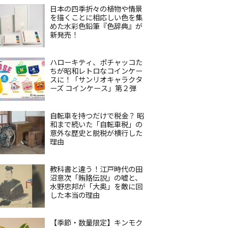
日本の四季折々の植物や情景
を描くことに相応しい色を集
めた水彩色鉛筆『色辞典』が
新発売！
ハローキティ、ポチャッコた
ちが昭和レトロなコインケー
スに！「サンリオキャラクタ
ーズ コインケース」第２弾
自転車を持つだけで税金？ 昭
和まで続いた「自転車税」の
意外な歴史と脱税が横行した
理由
教科書と違う！江戸時代の田
沼意次「賄賂伝説」の嘘と、
水野忠邦が「大奥」を敵に回
した本当の理由
【季節・数量限定】キンモク