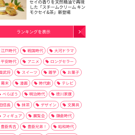
セイの香りを天然精油で再現
した「スチームクリーム キン
モクセイ&茶」新登場
ランキングを表示
江戸時代
戦国時代
大河ドラマ
平安時代
アニメ
ロングセラー
国武将
スイーツ
雑学
お菓子
幕末
漫画
時代劇
テレビ
べらぼう
明治時代
徳川家康
田信長
抹茶
デザイン
文房具
フィギュア
展覧会
鎌倉時代
豊臣秀吉
豊臣兄弟！
昭和時代