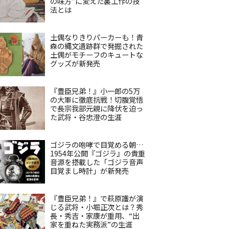
の味方”に変えた裏工作の技
法とは
土偶なりきりパーカーも！青
森の縄文遺跡群で発掘された
土偶がモチーフのキュートな
グッズが新発売
『豊臣兄弟！』小一郎の5万
の大軍に徹底抗戦！切腹覚悟
で長宗我部元親に降伏を迫っ
た武将・谷忠澄の生涯
ゴジラの咆哮で目覚める朝…
1954年公開『ゴジラ』の貴重
音源を搭載した「ゴジラ音声
目覚まし時計」が新発売
『豊臣兄弟！』で萩原護が演
じる武将・小堀正次とは？秀
長・秀吉・家康が重用、“出
家を重ねた実務派”の生涯