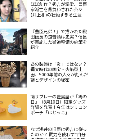
ほぼ創作？秀吉が溺愛、豊臣
家滅亡を背負わされた茶々
(井上和)の壮絶すぎる生涯
『豊臣兄弟！』で描かれた織
田信長の道普請は史実？信長
が実施した街道整備の施策を
紹介
あの装飾は「炎」ではない？
縄文時代の国宝・火焔型土
器、5000年前の人々が刻んだ
謎とデザインの秘密
鳩サブレーの豊島屋が『鳩の
日』（8月10日）限定グッズ
詳細を発表！今年はシリコン
ポーチ「はとっこ」
なぜ浅井の旧臣は秀吉に従っ
たのか？ 武力を使わず“自分