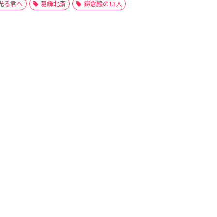
光る君へ
葛飾北斎
鎌倉殿の13人