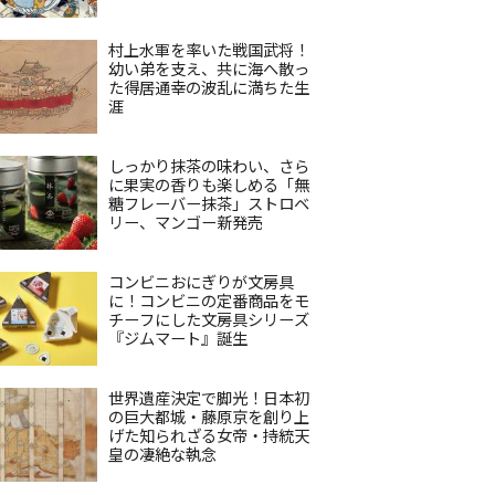
村上水軍を率いた戦国武将！
幼い弟を支え、共に海へ散っ
た得居通幸の波乱に満ちた生
涯
しっかり抹茶の味わい、さら
に果実の香りも楽しめる「無
糖フレーバー抹茶」ストロベ
リー、マンゴー新発売
コンビニおにぎりが文房具
に！コンビニの定番商品をモ
チーフにした文房具シリーズ
『ジムマート』誕生
世界遺産決定で脚光！日本初
の巨大都城・藤原京を創り上
げた知られざる女帝・持統天
皇の凄絶な執念