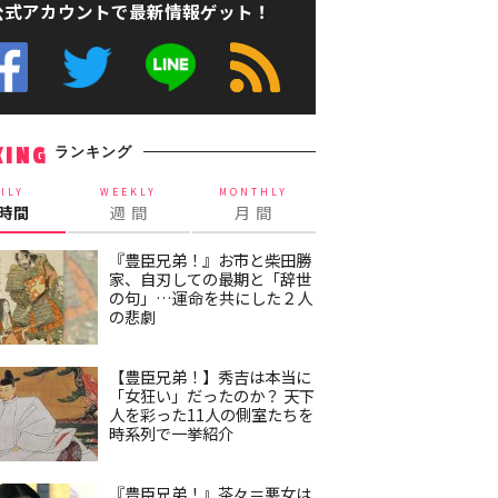
公式アカウントで最新情報ゲット！
ランキング
KING
ILY
WEEKLY
MONTHLY
4時間
週 間
月 間
『豊臣兄弟！』お市と柴田勝
家、自刃しての最期と「辞世
の句」…運命を共にした２人
の悲劇
【豊臣兄弟！】秀吉は本当に
「女狂い」だったのか？ 天下
人を彩った11人の側室たちを
時系列で一挙紹介
『豊臣兄弟！』茶々＝悪女は