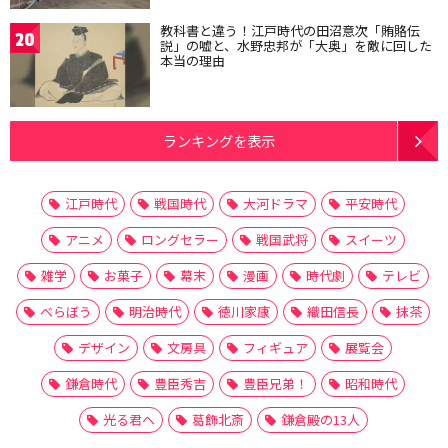
教科書と違う！江戸時代の田沼意次「賄賂伝
20
説」の嘘と、水野忠邦が「大奥」を敵に回した
本当の理由
ランキングを表示
江戸時代
戦国時代
大河ドラマ
平安時代
アニメ
ロングセラー
戦国武将
スイーツ
雑学
お菓子
幕末
漫画
時代劇
テレビ
べらぼう
明治時代
徳川家康
織田信長
抹茶
デザイン
文房具
フィギュア
展覧会
鎌倉時代
豊臣秀吉
豊臣兄弟！
昭和時代
光る君へ
葛飾北斎
鎌倉殿の13人