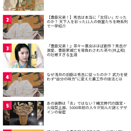
【豊臣兄弟！】秀吉は本当に「女狂い」だった
2
のか？ 天下人を彩った11人の側室たちを時系列
で一挙紹介
『豊臣兄弟！』茶々＝悪女はほぼ創作？秀吉が
3
溺愛、豊臣家滅亡を背負わされた茶々(井上和)
の壮絶すぎる生涯
なぜ浅井の旧臣は秀吉に従ったのか？ 武力を使
4
わず“自分の味方”に変えた裏工作の技法とは
あの装飾は「炎」ではない？縄文時代の国宝・
5
火焔型土器、5000年前の人々が刻んだ謎とデザ
インの秘密