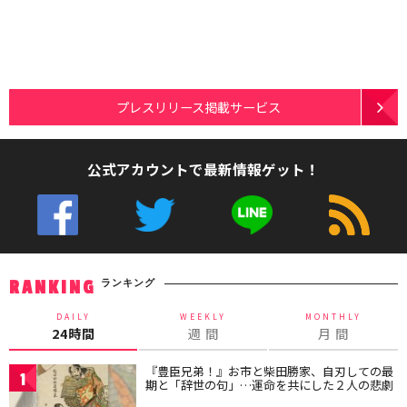
プレスリリース掲載サービス
公式アカウントで最新情報ゲット！
ランキング
RANKING
DAILY
WEEKLY
MONTHLY
24時間
週 間
月 間
『豊臣兄弟！』お市と柴田勝家、自刃しての最
1
期と「辞世の句」…運命を共にした２人の悲劇