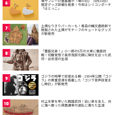
鳩サブレーの豊島屋が『鳩の日』（8月10日）
6
限定グッズ詳細を発表！今年はシリコンポーチ
「はとっこ」
土偶なりきりパーカーも！青森の縄文遺跡群で
7
発掘された土偶がモチーフのキュートなグッズ
が新発売
『豊臣兄弟！』小一郎の5万の大軍に徹底抗
8
戦！切腹覚悟で長宗我部元親に降伏を迫った武
将・谷忠澄の生涯
ゴジラの咆哮で目覚める朝…1954年公開『ゴジ
9
ラ』の貴重音源を搭載した「ゴジラ音声目覚ま
し時計」が新発売
村上水軍を率いた戦国武将！幼い弟を支え、共
10
に海へ散った得居通幸の波乱に満ちた生涯