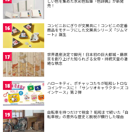
しい色を集めた水彩色鉛筆『色辞典』が新発
売！
コンビニおにぎりが文房具に！コンビニの定番
16
商品をモチーフにした文房具シリーズ『ジムマ
ート』誕生
世界遺産決定で脚光！日本初の巨大都城・藤原
17
京を創り上げた知られざる女帝・持統天皇の凄
絶な執念
ハローキティ、ポチャッコたちが昭和レトロな
18
コインケースに！「サンリオキャラクターズ コ
インケース」第２弾
自転車を持つだけで税金？ 昭和まで続いた「自
19
転車税」の意外な歴史と脱税が横行した理由