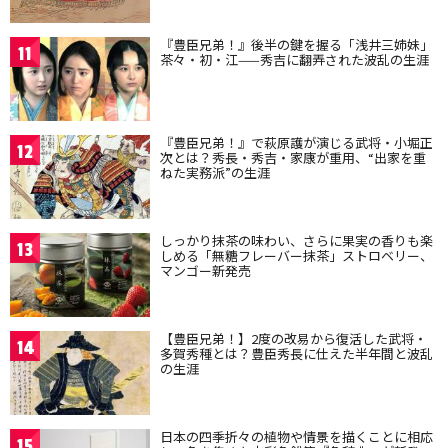
『豊臣兄弟！』後半の鍵を握る「浅井三姉妹」
11
茶々・初・江——秀吉に翻弄された波乱の生涯
『豊臣兄弟！』で萩原護が演じる武将・小堀正
12
次とは？秀長・秀吉・家康が重用、“出家を重
ねた実務派”の生涯
しっかり抹茶の味わい、さらに果実の香りも楽
13
しめる「無糖フレーバー抹茶」ストロベリー、
マンゴー新発売
【豊臣兄弟！】2度の改易から復活した武将・
14
多賀秀種とは？豊臣秀長に仕えた半年間と波乱
の生涯
日本の四季折々の植物や情景を描くことに相応
15