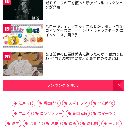
18
獣モチーフの革を使った新アパレルコレクショ
ンが発表
ハローキティ、ポチャッコたちが昭和レトロな
19
コインケースに！「サンリオキャラクターズ コ
インケース」第２弾
なぜ浅井の旧臣は秀吉に従ったのか？ 武力を使
20
わず“自分の味方”に変えた裏工作の技法とは
ランキングを表示
江戸時代
戦国時代
大河ドラマ
平安時代
アニメ
ロングセラー
戦国武将
スイーツ
雑学
お菓子
幕末
漫画
時代劇
テレビ