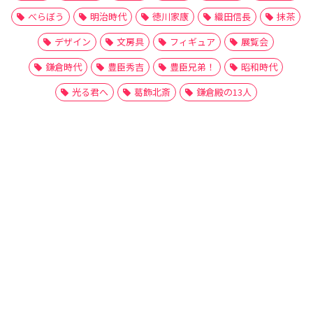
べらぼう
明治時代
徳川家康
織田信長
抹茶
デザイン
文房具
フィギュア
展覧会
鎌倉時代
豊臣秀吉
豊臣兄弟！
昭和時代
光る君へ
葛飾北斎
鎌倉殿の13人