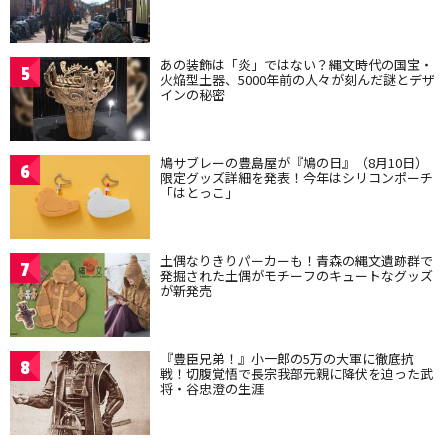
あの装飾は「炎」ではない？縄文時代の国宝・
5
火焔型土器、5000年前の人々が刻んだ謎とデザ
インの秘密
鳩サブレーの豊島屋が『鳩の日』（8月10日）
6
限定グッズ詳細を発表！今年はシリコンポーチ
「はとっこ」
土偶なりきりパーカーも！青森の縄文遺跡群で
7
発掘された土偶がモチーフのキュートなグッズ
が新発売
『豊臣兄弟！』小一郎の5万の大軍に徹底抗
8
戦！切腹覚悟で長宗我部元親に降伏を迫った武
将・谷忠澄の生涯