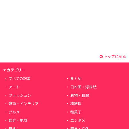
トップに戻る
カテゴリー
すべての記事
まとめ
アート
日本画・浮世絵
ファッション
着物・和服
雑貨・インテリア
和雑貨
グルメ
和菓子
観光・地域
エンタメ
暮らし
歴史・文化