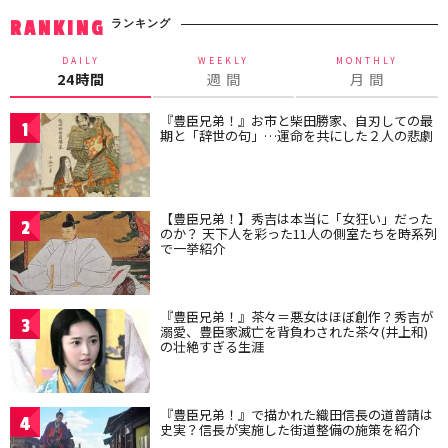
ランキング
RANKING
DAILY
WEEKLY
MONTHLY
24時間
週 間
月 間
『豊臣兄弟！』お市と柴田勝家、自刃しての最
1
期と「辞世の句」…運命を共にした２人の悲劇
【豊臣兄弟！】秀吉は本当に「女狂い」だった
2
のか？ 天下人を彩った11人の側室たちを時系列
で一挙紹介
『豊臣兄弟！』茶々＝悪女はほぼ創作？秀吉が
3
溺愛、豊臣家滅亡を背負わされた茶々(井上和)
の壮絶すぎる生涯
『豊臣兄弟！』で描かれた織田信長の道普請は
4
史実？信長が実施した街道整備の施策を紹介