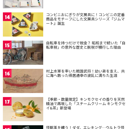
コンビニおにぎりが文房具に！コンビニの定番
14
商品をモチーフにした文房具シリーズ『ジムマ
ート』誕生
自転車を持つだけで税金？ 昭和まで続いた「自
15
転車税」の意外な歴史と脱税が横行した理由
村上水軍を率いた戦国武将！幼い弟を支え、共
16
に海へ散った得居通幸の波乱に満ちた生涯
【季節・数量限定】キンモクセイの香りを天然
17
精油で再現した「スチームクリーム キンモクセ
イ&茶」新登場
怪獣革を纏う！ダダ、エレキング…ウルトラ怪