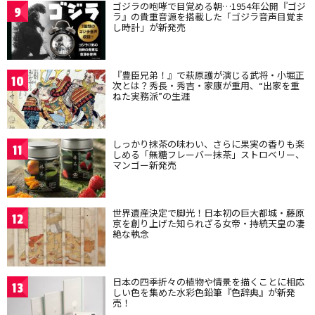
ゴジラの咆哮で目覚める朝…1954年公開『ゴジ
9
ラ』の貴重音源を搭載した「ゴジラ音声目覚ま
し時計」が新発売
『豊臣兄弟！』で萩原護が演じる武将・小堀正
10
次とは？秀長・秀吉・家康が重用、“出家を重
ねた実務派”の生涯
しっかり抹茶の味わい、さらに果実の香りも楽
11
しめる「無糖フレーバー抹茶」ストロベリー、
マンゴー新発売
世界遺産決定で脚光！日本初の巨大都城・藤原
12
京を創り上げた知られざる女帝・持統天皇の凄
絶な執念
日本の四季折々の植物や情景を描くことに相応
13
しい色を集めた水彩色鉛筆『色辞典』が新発
売！