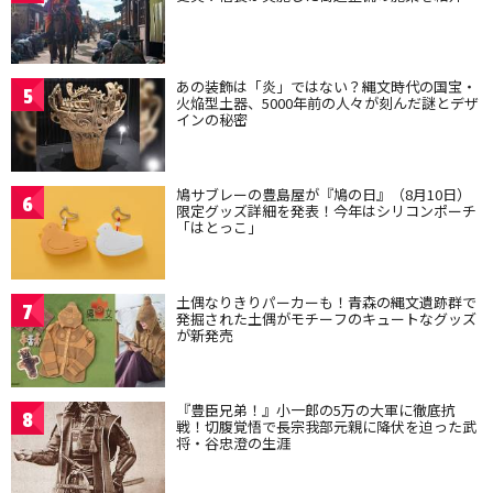
あの装飾は「炎」ではない？縄文時代の国宝・
5
火焔型土器、5000年前の人々が刻んだ謎とデザ
インの秘密
鳩サブレーの豊島屋が『鳩の日』（8月10日）
6
限定グッズ詳細を発表！今年はシリコンポーチ
「はとっこ」
土偶なりきりパーカーも！青森の縄文遺跡群で
7
発掘された土偶がモチーフのキュートなグッズ
が新発売
『豊臣兄弟！』小一郎の5万の大軍に徹底抗
8
戦！切腹覚悟で長宗我部元親に降伏を迫った武
将・谷忠澄の生涯