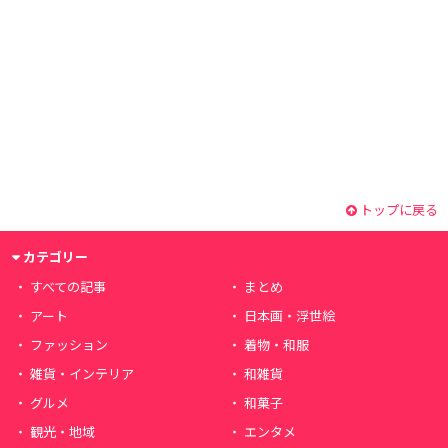
トップに戻る
カテゴリー
すべての記事
まとめ
アート
日本画・浮世絵
ファッション
着物・和服
雑貨・インテリア
和雑貨
グルメ
和菓子
観光・地域
エンタメ