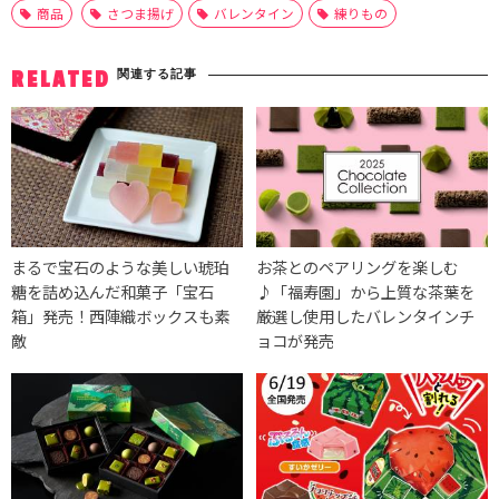
商品
さつま揚げ
バレンタイン
練りもの
関連する記事
RELATED
まるで宝石のような美しい琥珀
お茶とのペアリングを楽しむ
糖を詰め込んだ和菓子「宝石
♪「福寿園」から上質な茶葉を
箱」発売！西陣織ボックスも素
厳選し使用したバレンタインチ
敵
ョコが発売