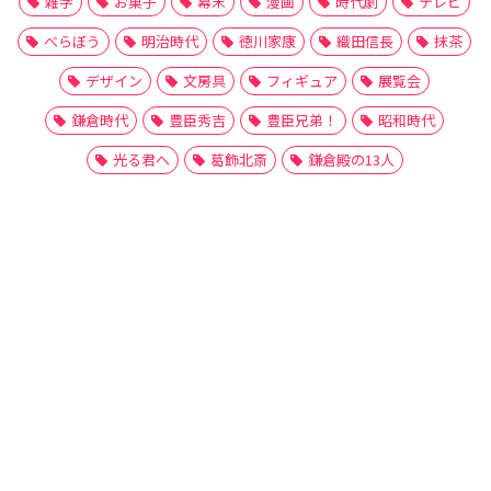
雑学
お菓子
幕末
漫画
時代劇
テレビ
べらぼう
明治時代
徳川家康
織田信長
抹茶
デザイン
文房具
フィギュア
展覧会
鎌倉時代
豊臣秀吉
豊臣兄弟！
昭和時代
光る君へ
葛飾北斎
鎌倉殿の13人