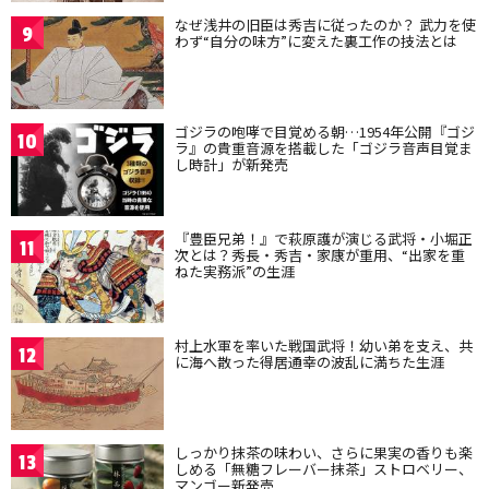
なぜ浅井の旧臣は秀吉に従ったのか？ 武力を使
9
わず“自分の味方”に変えた裏工作の技法とは
ゴジラの咆哮で目覚める朝…1954年公開『ゴジ
10
ラ』の貴重音源を搭載した「ゴジラ音声目覚ま
し時計」が新発売
『豊臣兄弟！』で萩原護が演じる武将・小堀正
11
次とは？秀長・秀吉・家康が重用、“出家を重
ねた実務派”の生涯
村上水軍を率いた戦国武将！幼い弟を支え、共
12
に海へ散った得居通幸の波乱に満ちた生涯
しっかり抹茶の味わい、さらに果実の香りも楽
13
しめる「無糖フレーバー抹茶」ストロベリー、
マンゴー新発売