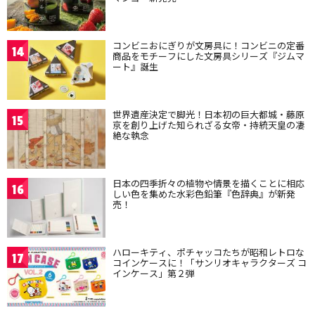
コンビニおにぎりが文房具に！コンビニの定番
14
商品をモチーフにした文房具シリーズ『ジムマ
ート』誕生
世界遺産決定で脚光！日本初の巨大都城・藤原
15
京を創り上げた知られざる女帝・持統天皇の凄
絶な執念
日本の四季折々の植物や情景を描くことに相応
16
しい色を集めた水彩色鉛筆『色辞典』が新発
売！
ハローキティ、ポチャッコたちが昭和レトロな
17
コインケースに！「サンリオキャラクターズ コ
インケース」第２弾