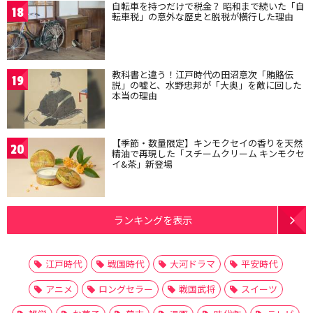
自転車を持つだけで税金？ 昭和まで続いた「自
18
転車税」の意外な歴史と脱税が横行した理由
教科書と違う！江戸時代の田沼意次「賄賂伝
19
説」の嘘と、水野忠邦が「大奥」を敵に回した
本当の理由
【季節・数量限定】キンモクセイの香りを天然
20
精油で再現した「スチームクリーム キンモクセ
イ&茶」新登場
ランキングを表示
江戸時代
戦国時代
大河ドラマ
平安時代
アニメ
ロングセラー
戦国武将
スイーツ