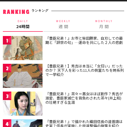
ランキング
RANKING
DAILY
WEEKLY
MONTHLY
24時間
週 間
月 間
『豊臣兄弟！』お市と柴田勝家、自刃しての最
1
期と「辞世の句」…運命を共にした２人の悲劇
【豊臣兄弟！】秀吉は本当に「女狂い」だった
2
のか？ 天下人を彩った11人の側室たちを時系列
で一挙紹介
『豊臣兄弟！』茶々＝悪女はほぼ創作？秀吉が
3
溺愛、豊臣家滅亡を背負わされた茶々(井上和)
の壮絶すぎる生涯
『豊臣兄弟！』で描かれた織田信長の道普請は
4
史実？信長が実施した街道整備の施策を紹介