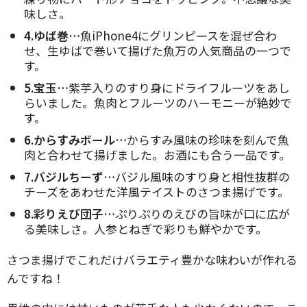
味しさ。
4.ゆば巻…
魚iPhone4にグリンピースを混ぜ合わ
せ、生ゆばで巻いて揚げた魚万の人気商品の一つで
す。
5.宝玉…
紫芋入りのすり身にドライフルーツをあし
らいました。魚肉とフルーツのハーモニーが絶妙で
す。
6.からすみボール…
からすみ風味の珍味を刻んで魚
肉と合わせて揚げました。お酒にも合う一品です。
7.バジルちーず…
バジル風味のすり身と相性抜群の
チーズをあわせた洋風テイストのさつま揚げです。
8.彩りえび団子…
ぷりぷりのえびの旨味が口に広が
る美味しさ。人参とねぎで彩りも鮮やかです。
さつま揚げでこれだけバラエティ豊かな味わいが作れる
んですね！