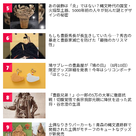
あの装飾は「炎」ではない？縄文時代の国宝・
5
火焔型土器、5000年前の人々が刻んだ謎とデザ
インの秘密
もしも豊臣秀長が長生きしていたら…？秀吉の
6
暴走と豊臣家滅亡を防げた「最強のカリスマ
性」
鳩サブレーの豊島屋が『鳩の日』（8月10日）
7
限定グッズ詳細を発表！今年はシリコンポーチ
「はとっこ」
『豊臣兄弟！』小一郎の5万の大軍に徹底抗
8
戦！切腹覚悟で長宗我部元親に降伏を迫った武
将・谷忠澄の生涯
土偶なりきりパーカーも！青森の縄文遺跡群で
9
発掘された土偶がモチーフのキュートなグッズ
が新発売