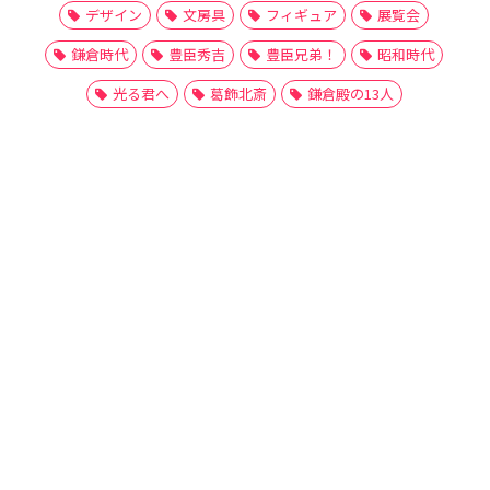
デザイン
文房具
フィギュア
展覧会
鎌倉時代
豊臣秀吉
豊臣兄弟！
昭和時代
光る君へ
葛飾北斎
鎌倉殿の13人