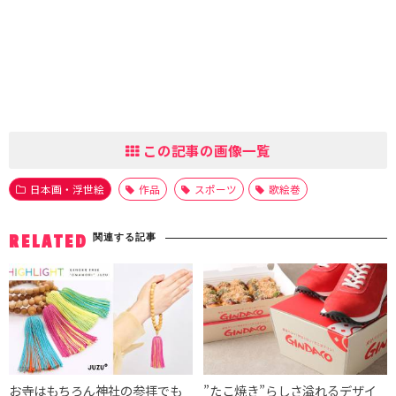
この記事の画像一覧
日本画・浮世絵
作品
スポーツ
歌絵巻
関連する記事
RELATED
お寺はもちろん神社の参拝でも
”たこ焼き”らしさ溢れるデザイ