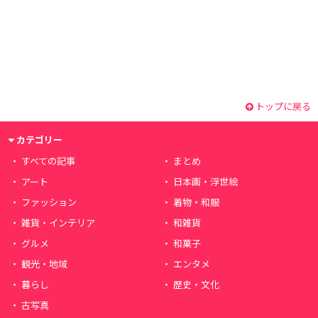
トップに戻る
カテゴリー
すべての記事
まとめ
アート
日本画・浮世絵
ファッション
着物・和服
雑貨・インテリア
和雑貨
グルメ
和菓子
観光・地域
エンタメ
暮らし
歴史・文化
古写真