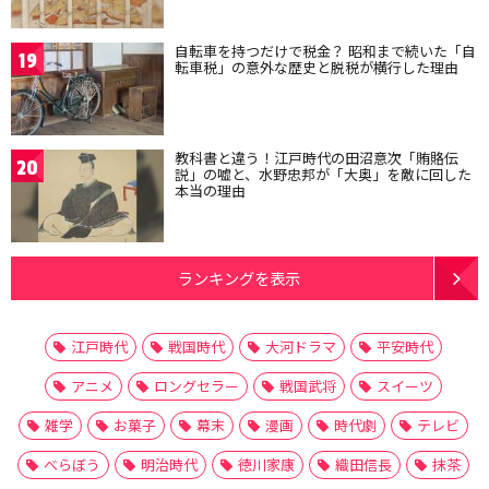
自転車を持つだけで税金？ 昭和まで続いた「自
19
転車税」の意外な歴史と脱税が横行した理由
教科書と違う！江戸時代の田沼意次「賄賂伝
20
説」の嘘と、水野忠邦が「大奥」を敵に回した
本当の理由
ランキングを表示
江戸時代
戦国時代
大河ドラマ
平安時代
アニメ
ロングセラー
戦国武将
スイーツ
雑学
お菓子
幕末
漫画
時代劇
テレビ
べらぼう
明治時代
徳川家康
織田信長
抹茶