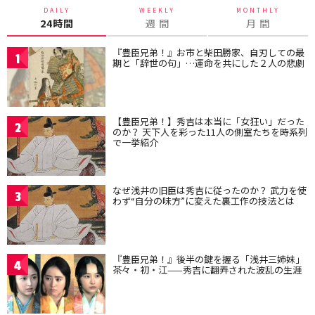
DAILY
WEEKLY
MONTHLY
24時間
週 間
月 間
『豊臣兄弟！』お市と柴田勝家、自刃しての最
1
期と「辞世の句」…運命を共にした２人の悲劇
【豊臣兄弟！】秀吉は本当に「女狂い」だった
2
のか？ 天下人を彩った11人の側室たちを時系列
で一挙紹介
なぜ浅井の旧臣は秀吉に従ったのか？ 武力を使
3
わず“自分の味方”に変えた裏工作の技法とは
『豊臣兄弟！』後半の鍵を握る「浅井三姉妹」
4
茶々・初・江——秀吉に翻弄された波乱の生涯