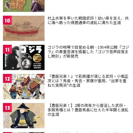
村上水軍を率いた戦国武将！幼い弟を支え、共
10
に海へ散った得居通幸の波乱に満ちた生涯
ゴジラの咆哮で目覚める朝…1954年公開『ゴジ
11
ラ』の貴重音源を搭載した「ゴジラ音声目覚ま
し時計」が新発売
『豊臣兄弟！』で萩原護が演じる武将・小堀正
12
次とは？秀長・秀吉・家康が重用、“出家を重
ねた実務派”の生涯
【豊臣兄弟！】2度の改易から復活した武将・
13
多賀秀種とは？豊臣秀長に仕えた半年間と波乱
の生涯