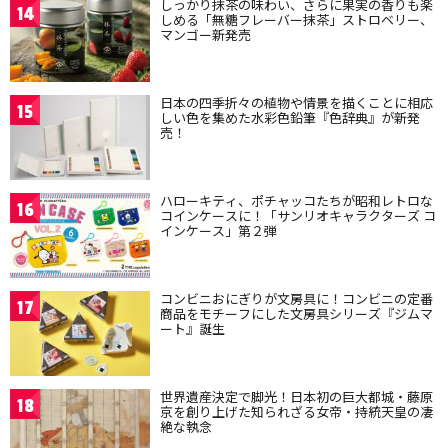
しっかり抹茶の味わい、さらに果実の香りも楽
14
しめる「無糖フレーバー抹茶」ストロベリー、
マンゴー新発売
日本の四季折々の植物や情景を描くことに相応
15
しい色を集めた水彩色鉛筆『色辞典』が新発
売！
ハローキティ、ポチャッコたちが昭和レトロな
16
コインケースに！「サンリオキャラクターズ コ
インケース」第２弾
コンビニおにぎりが文房具に！コンビニの定番
17
商品をモチーフにした文房具シリーズ『ジムマ
ート』誕生
世界遺産決定で脚光！日本初の巨大都城・藤原
18
京を創り上げた知られざる女帝・持統天皇の凄
絶な執念