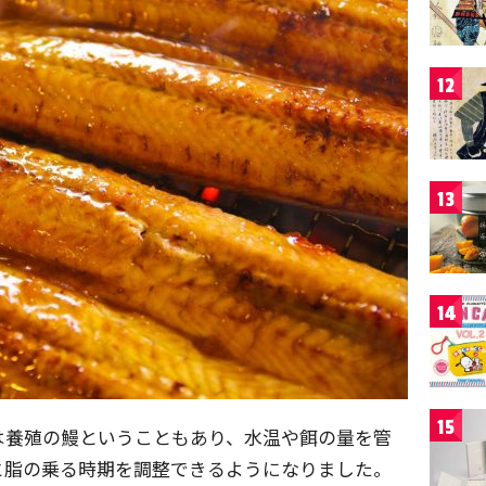
12
13
14
15
は養殖の鰻ということもあり、水温や餌の量を管
と脂の乗る時期を調整できるようになりました。