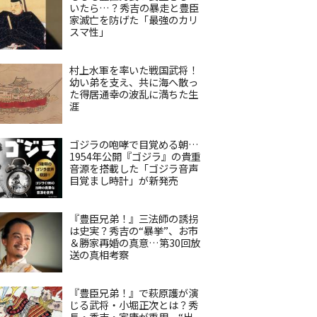
いたら…？秀吉の暴走と豊臣
家滅亡を防げた「最強のカリ
スマ性」
村上水軍を率いた戦国武将！
幼い弟を支え、共に海へ散っ
た得居通幸の波乱に満ちた生
涯
ゴジラの咆哮で目覚める朝…
1954年公開『ゴジラ』の貴重
音源を搭載した「ゴジラ音声
目覚まし時計」が新発売
『豊臣兄弟！』三法師の誘拐
は史実？秀吉の“暴挙”、お市
＆勝家再婚の真意…第30回放
送の真相考察
『豊臣兄弟！』で萩原護が演
じる武将・小堀正次とは？秀
長・秀吉・家康が重用、“出