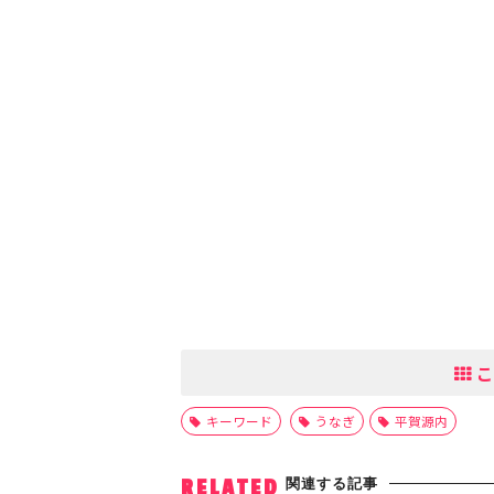
こ
キーワード
うなぎ
平賀源内
関連する記事
RELATED