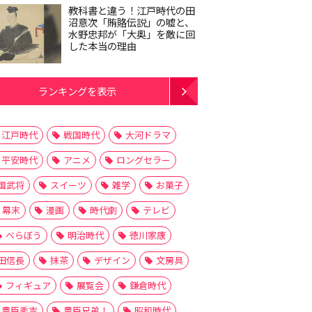
教科書と違う！江戸時代の田
沼意次「賄賂伝説」の嘘と、
水野忠邦が「大奥」を敵に回
した本当の理由
ランキングを表示
江戸時代
戦国時代
大河ドラマ
平安時代
アニメ
ロングセラー
国武将
スイーツ
雑学
お菓子
幕末
漫画
時代劇
テレビ
べらぼう
明治時代
徳川家康
田信長
抹茶
デザイン
文房具
フィギュア
展覧会
鎌倉時代
豊臣秀吉
豊臣兄弟！
昭和時代