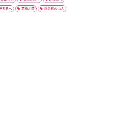
光る君へ
葛飾北斎
鎌倉殿の13人