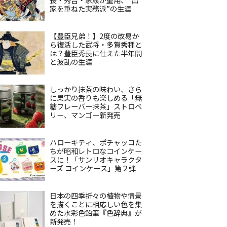
家を重ねた実務派”の生涯
【豊臣兄弟！】2度の改易か
ら復活した武将・多賀秀種と
は？豊臣秀長に仕えた半年間
と波乱の生涯
しっかり抹茶の味わい、さら
に果実の香りも楽しめる「無
糖フレーバー抹茶」ストロベ
リー、マンゴー新発売
ハローキティ、ポチャッコた
ちが昭和レトロなコインケー
スに！「サンリオキャラクタ
ーズ コインケース」第２弾
日本の四季折々の植物や情景
を描くことに相応しい色を集
めた水彩色鉛筆『色辞典』が
新発売！