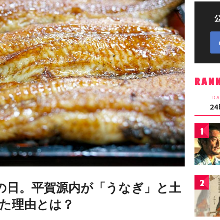
RAN
DA
2
1
2
丑の日。平賀源内が「うなぎ」と土
た理由とは？