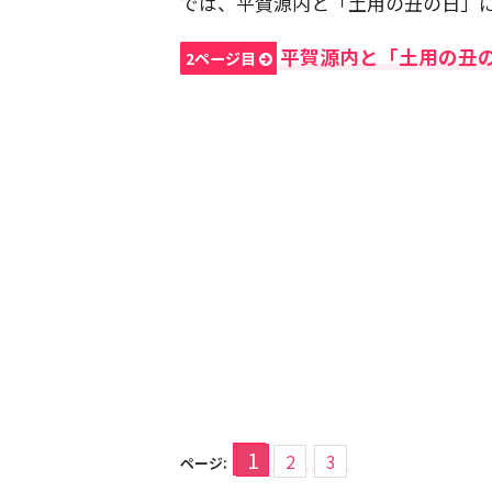
では、平賀源内と「土用の丑の日」
平賀源内と「土用の丑
2ページ目
1
2
3
ページ: