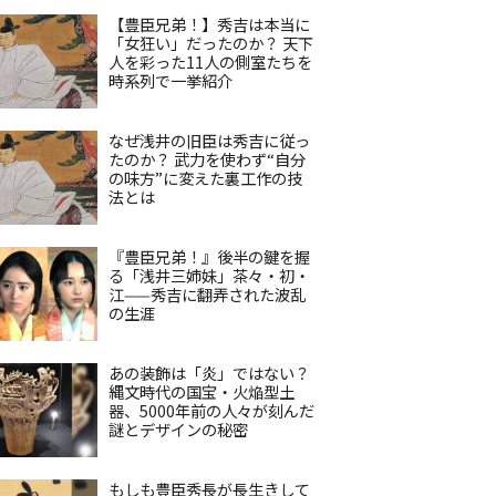
【豊臣兄弟！】秀吉は本当に
「女狂い」だったのか？ 天下
人を彩った11人の側室たちを
時系列で一挙紹介
なぜ浅井の旧臣は秀吉に従っ
たのか？ 武力を使わず“自分
の味方”に変えた裏工作の技
法とは
『豊臣兄弟！』後半の鍵を握
る「浅井三姉妹」茶々・初・
江——秀吉に翻弄された波乱
の生涯
あの装飾は「炎」ではない？
縄文時代の国宝・火焔型土
器、5000年前の人々が刻んだ
謎とデザインの秘密
もしも豊臣秀長が長生きして