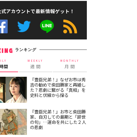
公式アカウントで最新情報ゲット！
ランキング
KING
ILY
WEEKLY
MONTHLY
4時間
週 間
月 間
『豊臣兄弟！』なぜお市は秀
吉の勧めで柴田勝家と再婚し
た？悲劇に繋がる「真相」を
史料と伏線から探る
『豊臣兄弟！』お市と柴田勝
家、自刃しての最期と「辞世
の句」…運命を共にした２人
の悲劇