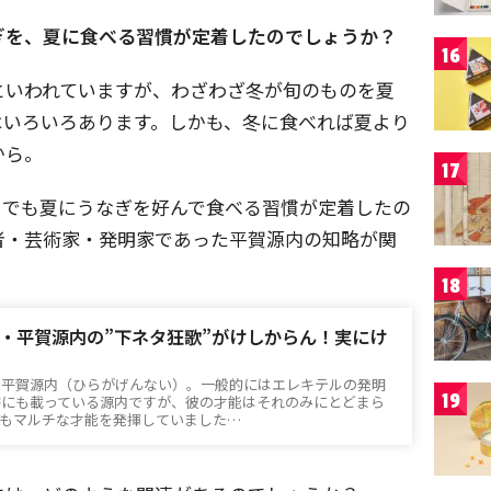
ぎを、夏に食べる習慣が定着したのでしょうか？
16
といわれていますが、わざわざ冬が旬のものを夏
はいろいろあります。しかも、冬に食べれば夏より
から。
17
までも夏にうなぎを好んで食べる習慣が定着したの
者・芸術家・発明家であった平賀源内の知略が関
18
・平賀源内の”下ネタ狂歌”がけしからん！実にけ
・平賀源内（ひらがげんない）。一般的にはエレキテルの発明
19
書にも載っている源内ですが、彼の才能はそれのみにとどまら
てもマルチな才能を発揮していました…