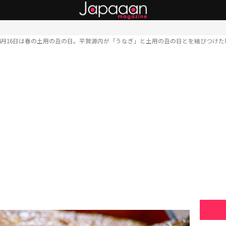
4月16日は春の土用の丑の日。平賀源内が「うなぎ」と土用の丑の日とを結びつけた