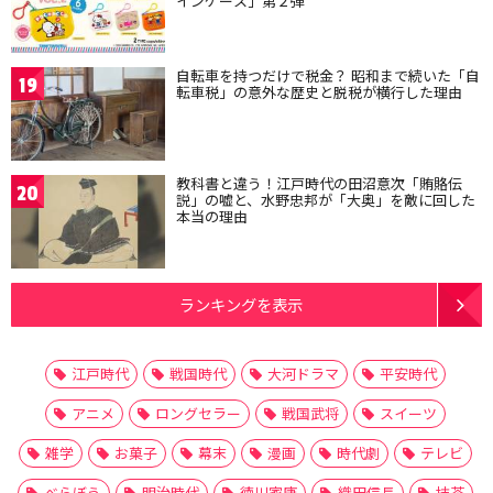
インケース」第２弾
自転車を持つだけで税金？ 昭和まで続いた「自
19
転車税」の意外な歴史と脱税が横行した理由
教科書と違う！江戸時代の田沼意次「賄賂伝
20
説」の嘘と、水野忠邦が「大奥」を敵に回した
本当の理由
ランキングを表示
江戸時代
戦国時代
大河ドラマ
平安時代
アニメ
ロングセラー
戦国武将
スイーツ
雑学
お菓子
幕末
漫画
時代劇
テレビ
べらぼう
明治時代
徳川家康
織田信長
抹茶