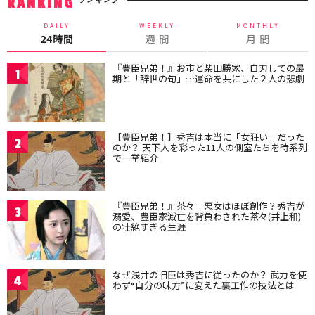
RANKING
DAILY
WEEKLY
MONTHLY
24時間
週 間
月 間
『豊臣兄弟！』お市と柴田勝家、自刃しての最
1
期と「辞世の句」…運命を共にした２人の悲劇
【豊臣兄弟！】秀吉は本当に「女狂い」だった
2
のか？ 天下人を彩った11人の側室たちを時系列
で一挙紹介
『豊臣兄弟！』茶々＝悪女はほぼ創作？秀吉が
3
溺愛、豊臣家滅亡を背負わされた茶々(井上和)
の壮絶すぎる生涯
なぜ浅井の旧臣は秀吉に従ったのか？ 武力を使
4
わず“自分の味方”に変えた裏工作の技法とは