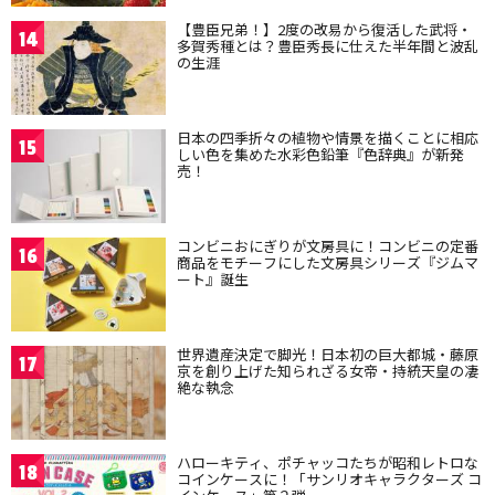
【豊臣兄弟！】2度の改易から復活した武将・
14
多賀秀種とは？豊臣秀長に仕えた半年間と波乱
の生涯
日本の四季折々の植物や情景を描くことに相応
15
しい色を集めた水彩色鉛筆『色辞典』が新発
売！
コンビニおにぎりが文房具に！コンビニの定番
16
商品をモチーフにした文房具シリーズ『ジムマ
ート』誕生
世界遺産決定で脚光！日本初の巨大都城・藤原
17
京を創り上げた知られざる女帝・持統天皇の凄
絶な執念
ハローキティ、ポチャッコたちが昭和レトロな
18
コインケースに！「サンリオキャラクターズ コ