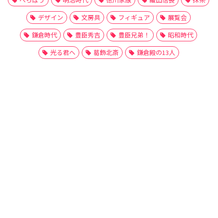
デザイン
文房具
フィギュア
展覧会
鎌倉時代
豊臣秀吉
豊臣兄弟！
昭和時代
光る君へ
葛飾北斎
鎌倉殿の13人