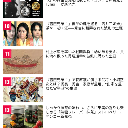
し時計」が新発売
『豊臣兄弟！』後半の鍵を握る「浅井三姉妹」
10
茶々・初・江——秀吉に翻弄された波乱の生涯
村上水軍を率いた戦国武将！幼い弟を支え、共
11
に海へ散った得居通幸の波乱に満ちた生涯
『豊臣兄弟！』で萩原護が演じる武将・小堀正
12
次とは？秀長・秀吉・家康が重用、“出家を重
ねた実務派”の生涯
しっかり抹茶の味わい、さらに果実の香りも楽
13
しめる「無糖フレーバー抹茶」ストロベリー、
マンゴー新発売