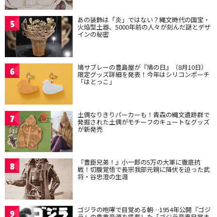
あの装飾は「炎」ではない？縄文時代の国宝・
5
火焔型土器、5000年前の人々が刻んだ謎とデザ
インの秘密
鳩サブレーの豊島屋が『鳩の日』（8月10日）
6
限定グッズ詳細を発表！今年はシリコンポーチ
「はとっこ」
土偶なりきりパーカーも！青森の縄文遺跡群で
7
発掘された土偶がモチーフのキュートなグッズ
が新発売
『豊臣兄弟！』小一郎の5万の大軍に徹底抗
8
戦！切腹覚悟で長宗我部元親に降伏を迫った武
将・谷忠澄の生涯
ゴジラの咆哮で目覚める朝…1954年公開『ゴジ
9
ラ』の貴重音源を搭載した「ゴジラ音声目覚ま