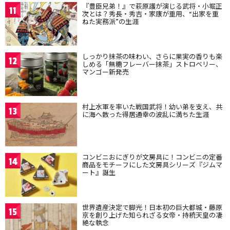
『豊臣兄弟！』で萩原護が演じる武将・小堀正
11
次とは？秀長・秀吉・家康が重用、“出家を重
ねた実務派”の生涯
しっかり抹茶の味わい、さらに果実の香りも楽
12
しめる「無糖フレーバー抹茶」ストロベリー、
マンゴー新発売
村上水軍を率いた戦国武将！幼い弟を支え、共
13
に海へ散った得居通幸の波乱に満ちた生涯
コンビニおにぎりが文房具に！コンビニの定番
14
商品をモチーフにした文房具シリーズ『ジムマ
ート』誕生
世界遺産決定で脚光！日本初の巨大都城・藤原
15
京を創り上げた知られざる女帝・持統天皇の凄
絶な執念