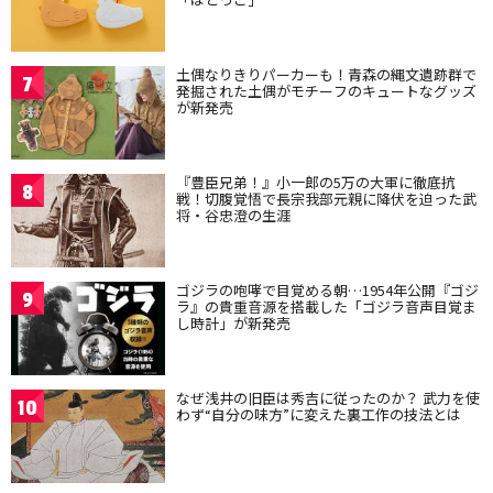
土偶なりきりパーカーも！青森の縄文遺跡群で
7
発掘された土偶がモチーフのキュートなグッズ
が新発売
『豊臣兄弟！』小一郎の5万の大軍に徹底抗
8
戦！切腹覚悟で長宗我部元親に降伏を迫った武
将・谷忠澄の生涯
ゴジラの咆哮で目覚める朝…1954年公開『ゴジ
9
ラ』の貴重音源を搭載した「ゴジラ音声目覚ま
し時計」が新発売
なぜ浅井の旧臣は秀吉に従ったのか？ 武力を使
10
わず“自分の味方”に変えた裏工作の技法とは