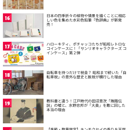
日本の四季折々の植物や情景を描くことに相応
16
しい色を集めた水彩色鉛筆『色辞典』が新発
売！
ハローキティ、ポチャッコたちが昭和レトロな
17
コインケースに！「サンリオキャラクターズ コ
インケース」第２弾
自転車を持つだけで税金？ 昭和まで続いた「自
18
転車税」の意外な歴史と脱税が横行した理由
教科書と違う！江戸時代の田沼意次「賄賂伝
19
説」の嘘と、水野忠邦が「大奥」を敵に回した
本当の理由
【季節・数量限定】キンモクセイの香りを天然