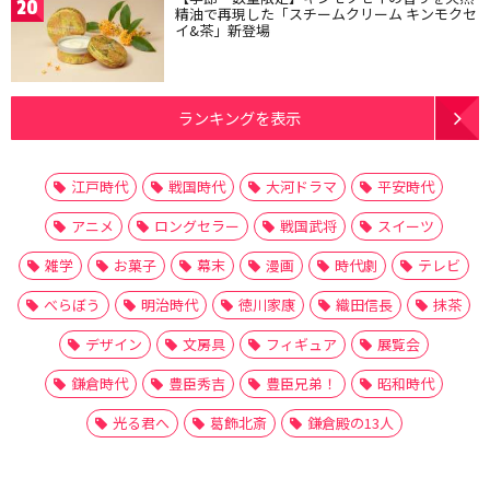
20
精油で再現した「スチームクリーム キンモクセ
イ&茶」新登場
ランキングを表示
江戸時代
戦国時代
大河ドラマ
平安時代
アニメ
ロングセラー
戦国武将
スイーツ
雑学
お菓子
幕末
漫画
時代劇
テレビ
べらぼう
明治時代
徳川家康
織田信長
抹茶
デザイン
文房具
フィギュア
展覧会
鎌倉時代
豊臣秀吉
豊臣兄弟！
昭和時代
光る君へ
葛飾北斎
鎌倉殿の13人