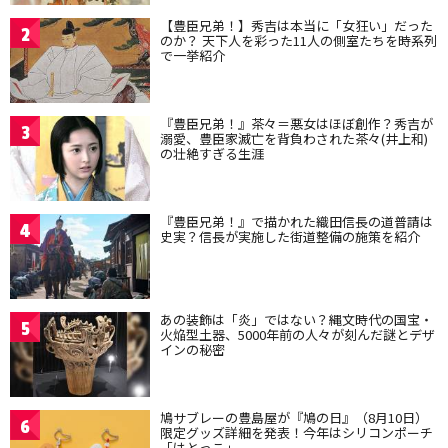
【豊臣兄弟！】秀吉は本当に「女狂い」だった
2
のか？ 天下人を彩った11人の側室たちを時系列
で一挙紹介
『豊臣兄弟！』茶々＝悪女はほぼ創作？秀吉が
3
溺愛、豊臣家滅亡を背負わされた茶々(井上和)
の壮絶すぎる生涯
『豊臣兄弟！』で描かれた織田信長の道普請は
4
史実？信長が実施した街道整備の施策を紹介
あの装飾は「炎」ではない？縄文時代の国宝・
5
火焔型土器、5000年前の人々が刻んだ謎とデザ
インの秘密
鳩サブレーの豊島屋が『鳩の日』（8月10日）
6
限定グッズ詳細を発表！今年はシリコンポーチ
「はとっこ」