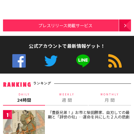
プレスリリース掲載サービス
公式アカウントで最新情報ゲット！
ランキング
RANKING
DAILY
WEEKLY
MONTHLY
24時間
週 間
月 間
『豊臣兄弟！』お市と柴田勝家、自刃しての最
1
期と「辞世の句」…運命を共にした２人の悲劇