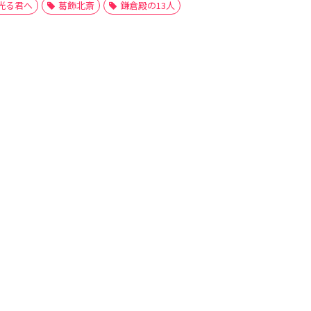
光る君へ
葛飾北斎
鎌倉殿の13人