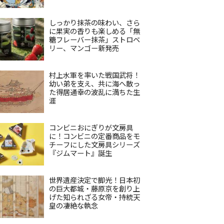
しっかり抹茶の味わい、さら
に果実の香りも楽しめる「無
糖フレーバー抹茶」ストロベ
リー、マンゴー新発売
村上水軍を率いた戦国武将！
幼い弟を支え、共に海へ散っ
た得居通幸の波乱に満ちた生
涯
コンビニおにぎりが文房具
に！コンビニの定番商品をモ
チーフにした文房具シリーズ
『ジムマート』誕生
世界遺産決定で脚光！日本初
の巨大都城・藤原京を創り上
げた知られざる女帝・持統天
皇の凄絶な執念