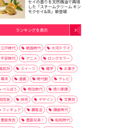
セイの香りを天然精油で再現
した「スチームクリーム キン
モクセイ&茶」新登場
ランキングを表示
江戸時代
戦国時代
大河ドラマ
平安時代
アニメ
ロングセラー
国武将
スイーツ
雑学
お菓子
幕末
漫画
時代劇
テレビ
べらぼう
明治時代
徳川家康
田信長
抹茶
デザイン
文房具
フィギュア
展覧会
鎌倉時代
豊臣秀吉
豊臣兄弟！
昭和時代