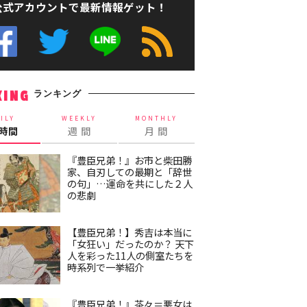
公式アカウントで最新情報ゲット！
ランキング
KING
ILY
WEEKLY
MONTHLY
4時間
週 間
月 間
『豊臣兄弟！』お市と柴田勝
家、自刃しての最期と「辞世
の句」…運命を共にした２人
の悲劇
【豊臣兄弟！】秀吉は本当に
「女狂い」だったのか？ 天下
人を彩った11人の側室たちを
時系列で一挙紹介
『豊臣兄弟！』茶々＝悪女は