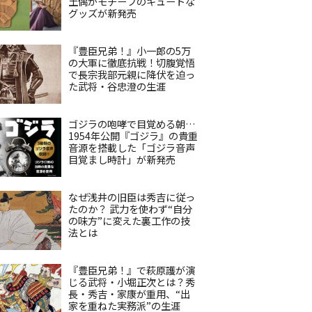
土偶がモチーフのキュートな
グッズが新発売
『豊臣兄弟！』小一郎の5万
の大軍に徹底抗戦！切腹覚悟
で長宗我部元親に降伏を迫っ
た武将・谷忠澄の生涯
ゴジラの咆哮で目覚める朝…
1954年公開『ゴジラ』の貴重
音源を搭載した「ゴジラ音声
目覚まし時計」が新発売
なぜ浅井の旧臣は秀吉に従っ
たのか？ 武力を使わず“自分
の味方”に変えた裏工作の技
法とは
『豊臣兄弟！』で萩原護が演
じる武将・小堀正次とは？秀
長・秀吉・家康が重用、“出
家を重ねた実務派”の生涯