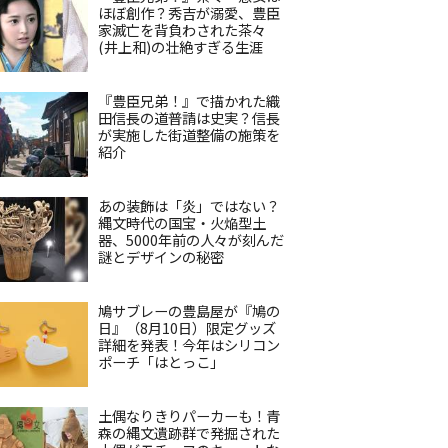
ほぼ創作？秀吉が溺愛、豊臣
家滅亡を背負わされた茶々
(井上和)の壮絶すぎる生涯
『豊臣兄弟！』で描かれた織
田信長の道普請は史実？信長
が実施した街道整備の施策を
紹介
あの装飾は「炎」ではない？
縄文時代の国宝・火焔型土
器、5000年前の人々が刻んだ
謎とデザインの秘密
鳩サブレーの豊島屋が『鳩の
日』（8月10日）限定グッズ
詳細を発表！今年はシリコン
ポーチ「はとっこ」
土偶なりきりパーカーも！青
森の縄文遺跡群で発掘された