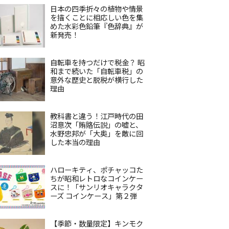
日本の四季折々の植物や情景
を描くことに相応しい色を集
めた水彩色鉛筆『色辞典』が
新発売！
自転車を持つだけで税金？ 昭
和まで続いた「自転車税」の
意外な歴史と脱税が横行した
理由
教科書と違う！江戸時代の田
沼意次「賄賂伝説」の嘘と、
水野忠邦が「大奥」を敵に回
した本当の理由
ハローキティ、ポチャッコた
ちが昭和レトロなコインケー
スに！「サンリオキャラクタ
ーズ コインケース」第２弾
【季節・数量限定】キンモク