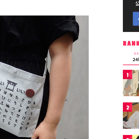
RAN
DA
2
1
2