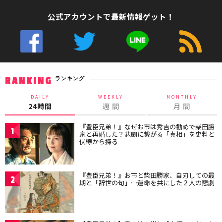
公式アカウントで最新情報ゲット！
ランキング
RANKING
DAILY
WEEKLY
MONTHLY
24時間
週 間
月 間
『豊臣兄弟！』なぜお市は秀吉の勧めで柴田勝
1
家と再婚した？悲劇に繋がる「真相」を史料と
伏線から探る
『豊臣兄弟！』お市と柴田勝家、自刃しての最
2
期と「辞世の句」…運命を共にした２人の悲劇