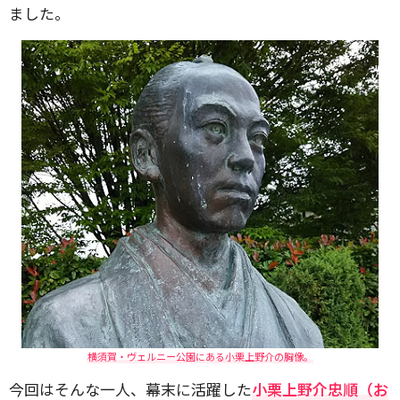
ました。
横須賀・ヴェルニー公園にある小栗上野介の胸像。
今回はそんな一人、幕末に活躍した
小栗上野介忠順（お