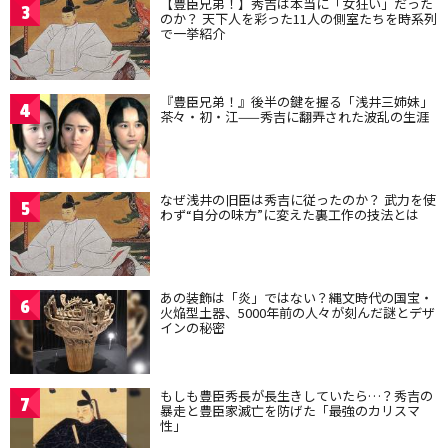
【豊臣兄弟！】秀吉は本当に「女狂い」だった
3
のか？ 天下人を彩った11人の側室たちを時系列
で一挙紹介
『豊臣兄弟！』後半の鍵を握る「浅井三姉妹」
4
茶々・初・江——秀吉に翻弄された波乱の生涯
なぜ浅井の旧臣は秀吉に従ったのか？ 武力を使
5
わず“自分の味方”に変えた裏工作の技法とは
あの装飾は「炎」ではない？縄文時代の国宝・
6
火焔型土器、5000年前の人々が刻んだ謎とデザ
インの秘密
もしも豊臣秀長が長生きしていたら…？秀吉の
7
暴走と豊臣家滅亡を防げた「最強のカリスマ
性」