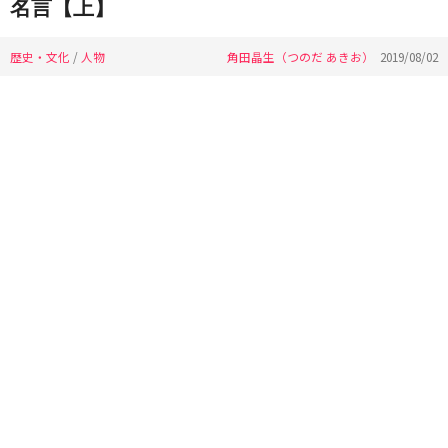
名言【上】
歴史・文化
/
人物
角田晶生（つのだ あきお）
2019/08/02