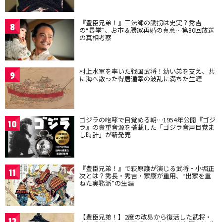
『豊臣兄弟！』三法師の誘拐は史実？秀吉
8
の“暴挙”、お市＆勝家再婚の真意…第30回放送
の真相考察
村上水軍を率いた戦国武将！幼い弟を支え、共
9
に海へ散った得居通幸の波乱に満ちた生涯
ゴジラの咆哮で目覚める朝…1954年公開『ゴジ
10
ラ』の貴重音源を搭載した「ゴジラ音声目覚ま
し時計」が新発売
『豊臣兄弟！』で萩原護が演じる武将・小堀正
11
次とは？秀長・秀吉・家康が重用、“出家を重
ねた実務派”の生涯
【豊臣兄弟！】2度の改易から復活した武将・
12