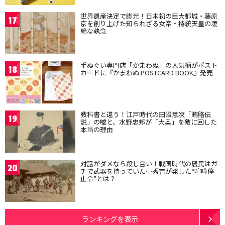
世界遺産決定で脚光！日本初の巨大都城・藤原
17
京を創り上げた知られざる女帝・持統天皇の凄
絶な執念
手ぬぐい専門店「かまわぬ」の人気柄がポスト
18
カードに『かまわぬ POSTCARD BOOK』発売
教科書と違う！江戸時代の田沼意次「賄賂伝
19
説」の嘘と、水野忠邦が「大奥」を敵に回した
本当の理由
対話がダメなら殺し合い！戦国時代の農民はガ
20
チで武器を持っていた…秀吉が発した“喧嘩停
止令”とは？
ランキングを表示