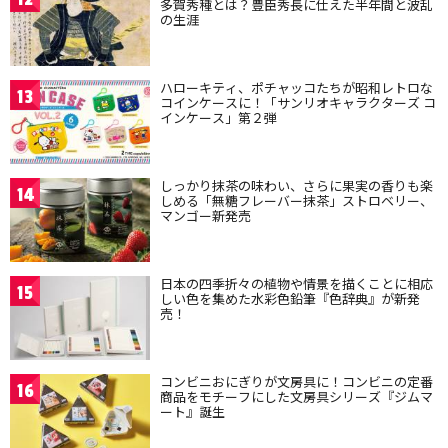
多賀秀種とは？豊臣秀長に仕えた半年間と波乱
の生涯
ハローキティ、ポチャッコたちが昭和レトロな
13
コインケースに！「サンリオキャラクターズ コ
インケース」第２弾
しっかり抹茶の味わい、さらに果実の香りも楽
14
しめる「無糖フレーバー抹茶」ストロベリー、
マンゴー新発売
日本の四季折々の植物や情景を描くことに相応
15
しい色を集めた水彩色鉛筆『色辞典』が新発
売！
コンビニおにぎりが文房具に！コンビニの定番
16
商品をモチーフにした文房具シリーズ『ジムマ
ート』誕生