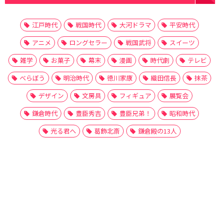
江戸時代
戦国時代
大河ドラマ
平安時代
アニメ
ロングセラー
戦国武将
スイーツ
雑学
お菓子
幕末
漫画
時代劇
テレビ
べらぼう
明治時代
徳川家康
織田信長
抹茶
デザイン
文房具
フィギュア
展覧会
鎌倉時代
豊臣秀吉
豊臣兄弟！
昭和時代
光る君へ
葛飾北斎
鎌倉殿の13人